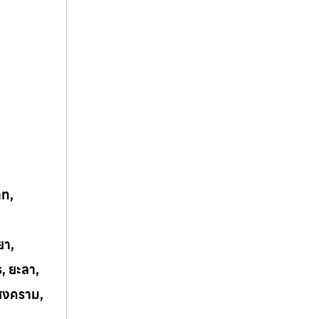
าท,
ยา,
ร, ยะลา,
รสงคราม,