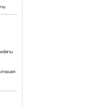
งาม
าคอีสาน
ละภายนอก