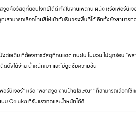
ดคือวัสดุที่ตอบโจทย์ได้ดี ทั้งในงานเพดาน ผนัง หรือเฟอร์นิเจอร
ุณสามารถเลือกโทนสีให้เข้ากับธีมของพื้นที่ได้ อีกทั้งยังสามารถ
ต่อเติม ที่ต้องการวัสดุที่ทนแดด ทนฝน ไม่บวม ไม่ผุกร่อน “พล
ิดตั้งได้ง่าย น้ำหนักเบา และไม่ดูดซึมความชื้น
ร์นิเจอร์” หรือ “พลาสวูด งานป้ายโฆษณา” ก็สามารถเลือกใช้แผ่
บบ Celuka ที่รับแรงกดและน้ำหนักได้ดี