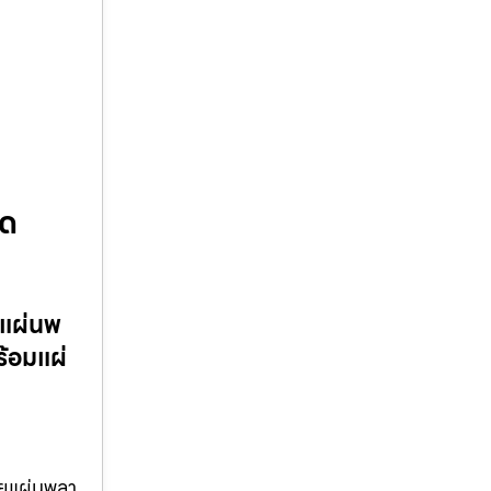
ัด
 แผ่นพ
้อมแผ่
ายแผ่นพลา