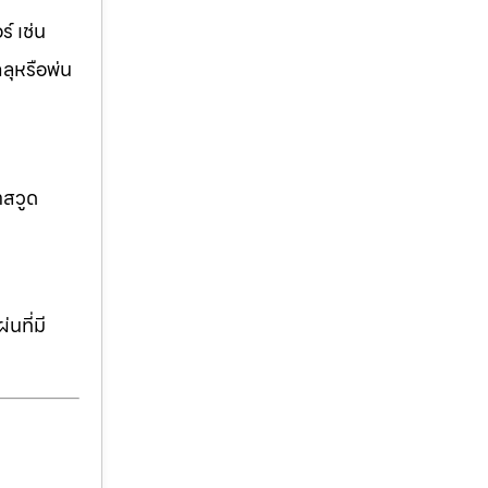
์ เช่น
ฉลุหรือพ่น
าสวูด
นที่มี