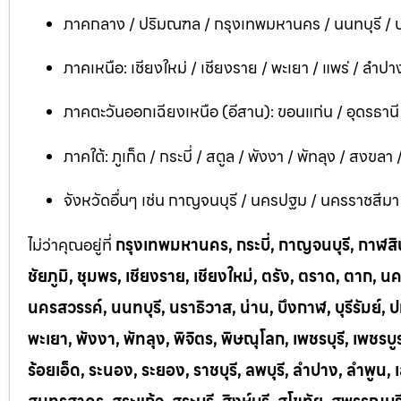
ภาคกลาง / ปริมณฑล / กรุงเทพมหานคร / นนทบุรี / ป
ภาคเหนือ: เชียงใหม่ / เชียงราย / พะเยา / แพร่ / ลำปาง
ภาคตะวันออกเฉียงเหนือ (อีสาน): ขอนแก่น / อุดรธาน
ภาคใต้: ภูเก็ต / กระบี่ / สตูล / พังงา / พัทลุง / สงขลา
จังหวัดอื่นๆ เช่น กาญจนบุรี / นครปฐม / นครราชสีมา / บ
ไม่ว่าคุณอยู่ที่
กรุงเทพมหานคร, กระบี่, กาญจนบุรี, กาฬสินธ
ชัยภูมิ, ชุมพร, เชียงราย, เชียงใหม่, ตรัง, ตราด, ต
นครสวรรค์, นนทบุรี, นราธิวาส, น่าน, บึงกาฬ, บุรีรัมย์, ป
พะเยา, พังงา, พัทลุง, พิจิตร, พิษณุโลก, เพชรบุรี, เพชร
ร้อยเอ็ด, ระนอง, ระยอง, ราชบุรี, ลพบุรี, ลำปาง, ลำพู