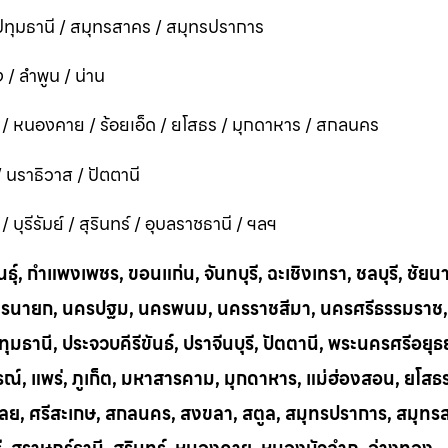
ทุมธานี / สมุทรสาคร / สมุทรปราการ
 / ลำพูน / น่าน
ี / หนองคาย / ร้อยเอ็ด / ยโสธร / มุกดาหาร / สกลนคร
 / นราธิวาส / ปัตตานี
ุรีรัมย์ / สุรินทร์ / อุบลราชธานี / ฯลฯ
ุ์, กำแพงเพชร, ขอนแก่น, จันทบุรี, ฉะเชิงเทรา, ชลบุรี, ชัยน
าก, นครนายก, นครปฐม, นครพนม, นครราชสีมา, นครศรีธรรมราช,
ทุมธานี, ประจวบคีรีขันธ์, ปราจีนบุรี, ปัตตานี, พระนครศรีอยุธ
บูรณ์, แพร่, ภูเก็ต, มหาสารคาม, มุกดาหาร, แม่ฮ่องสอน, ยโสธ
น, เลย, ศรีสะเกษ, สกลนคร, สงขลา, สตูล, สมุทรปราการ, สมุท