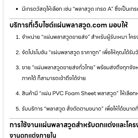
มีเกรดวัสดุให้เลือก เช่น “พลาสวูด เกรด A” ซึ่งเ
บริการที่เว็บไซต์แผ่นพลาสวูด.com มอบให้
จำหน่าย “แผ่นพลาสวูดขายส่ง” สำหรับผู้รับเหมา โครง
จัดโปรโมชัน “แผ่นพลาสวูด ราคาถูก” เพื่อให้คุณได้รับว
ขาย “แผ่นพลาสวูดขายส่งทั่วไทย” พร้อมส่งถึงทุกจัง
ภาคใต้ ก็สามารถเข้าถึงได้ง่าย
สินค้ามี “แผ่น PVC Foam Sheet พลาสวูด” ให้เล
รับบริการ “พลาสวูด สั่งตัดตามขนาด” เพื่อให้ได้ขนาด
การใช้งานแผ่นพลาสวูดสำหรับตกแต่งและโคร
งานตกแต่งภายใน