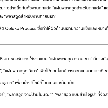
หมาะอย่างยิ่งกับทั้งงานตกแต่ง “แผ่นพลาสวูดสำหรับตกแต่ง” แ
” และ “พลาสวูดสำหรับงานภายนอก”
ต Celuka Process ซึ่งทำให้ผิวด้านนอกมีความแข็งและเหมาะก
25 มม. รองรับการใช้งานแบบ “แผ่นพลาสวูด ความหนา” ที่ต่างก
ีดำ”, “แผ่นพลาสวูด สีเทา” เพื่อให้ตอบโจทย์การออกแบบตกแต่งที
ลาย” เพื่อสร้างดีไซน์ที่โดดเด่นและทันสมัย
ร์”, “พลาสวูด งานป้ายโฆษณา”, “พลาสวูด แบบสำเร็จรูป” ที่จัดส่