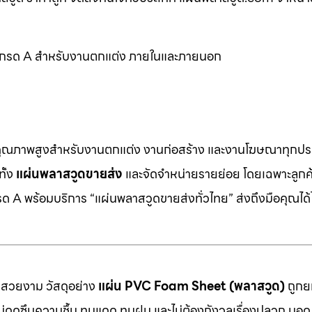
ด เกรด A สำหรับงานตกแต่ง ภายในและภายนอก
คุณภาพสูงสำหรับงานตกแต่ง งานก่อสร้าง และงานโฆษณาทุกประ
ทั้ง
แผ่นพลาสวูดขายส่ง
และจัดจำหน่ายรายย่อย โดยเฉพาะลูกค้า
 A พร้อมบริการ “แผ่นพลาสวูดขายส่งทั่วไทย” ส่งถึงมือคุณได้ไ
มสวยงาม วัสดุอย่าง
แผ่น PVC Foam Sheet (พลาสวูด)
ถูกยก
 ไม่ดูดซึมความชื้น ทนแดด ทนฝน และไม่ต้องกังวลเรื่องปลวก มอด ห