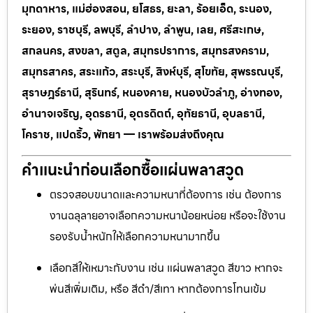
มุกดาหาร, แม่ฮ่องสอน, ยโสธร, ยะลา, ร้อยเอ็ด, ระนอง,
ระยอง, ราชบุรี, ลพบุรี, ลำปาง, ลำพูน, เลย, ศรีสะเกษ,
สกลนคร, สงขลา, สตูล, สมุทรปราการ, สมุทรสงคราม,
สมุทรสาคร, สระแก้ว, สระบุรี, สิงห์บุรี, สุโขทัย, สุพรรณบุรี,
สุราษฎร์ธานี, สุรินทร์, หนองคาย, หนองบัวลำภู, อ่างทอง,
อำนาจเจริญ, อุดรธานี, อุตรดิตถ์, อุทัยธานี, อุบลธานี,
โคราช, แปดริ้ว, พัทยา — เราพร้อมส่งถึงคุณ
คำแนะนำก่อนเลือกซื้อแผ่นพลาสวูด
ตรวจสอบขนาดและความหนาที่ต้องการ เช่น ต้องการ
งานฉลุลายอาจเลือกความหนาน้อยหน่อย หรือจะใช้งาน
รองรับน้ำหนักให้เลือกความหนามากขึ้น
เลือกสีให้เหมาะกับงาน เช่น แผ่นพลาสวูด สีขาว หากจะ
พ่นสีเพิ่มเติม, หรือ สีดำ/สีเทา หากต้องการโทนเข้ม