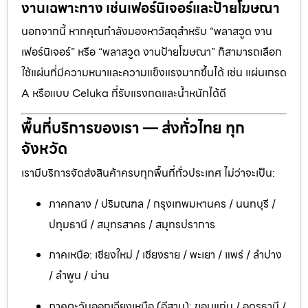
งานเฉพาะทาง เช่นเฟอร์นิเจอร์และป้ายโฆษณา
นอกจากนี้ หากคุณกำลังมองหาวัสดุสำหรับ “พลาสวูด งาน
เฟอร์นิเจอร์” หรือ “พลาสวูด งานป้ายโฆษณา” ก็สามารถเลือก
ใช้แผ่นที่มีความหนาและความแข็งแรงมากขึ้นได้ เช่น แผ่นเกรด
A หรือแบบ Celuka ที่รับแรงกดและน้ำหนักได้ดี
พื้นที่บริการของเรา — ส่งทั่วไทย ทุก
จังหวัด
เรามีบริการจัดส่งสินค้าครบทุกพื้นที่ทั่วประเทศ ไม่ว่าจะเป็น:
ภาคกลาง / ปริมณฑล / กรุงเทพมหานคร / นนทบุรี /
ปทุมธานี / สมุทรสาคร / สมุทรปราการ
ภาคเหนือ: เชียงใหม่ / เชียงราย / พะเยา / แพร่ / ลำปาง
/ ลำพูน / น่าน
ภาคตะวันออกเฉียงเหนือ (อีสาน): ขอนแก่น / อุดรธานี /