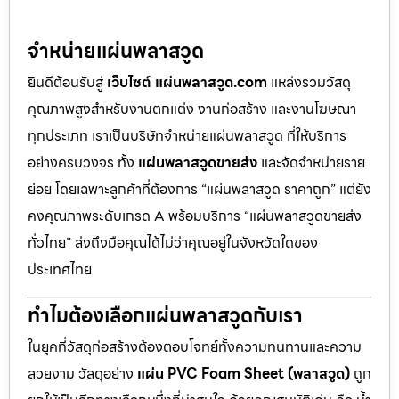
จำหน่ายแผ่นพลาสวูด
ยินดีต้อนรับสู่
เว็บไซต์ แผ่นพลาสวูด.com
แหล่งรวมวัสดุ
คุณภาพสูงสำหรับงานตกแต่ง งานก่อสร้าง และงานโฆษณา
ทุกประเภท เราเป็นบริษัทจำหน่ายแผ่นพลาสวูด ที่ให้บริการ
อย่างครบวงจร ทั้ง
แผ่นพลาสวูดขายส่ง
และจัดจำหน่ายราย
ย่อย โดยเฉพาะลูกค้าที่ต้องการ “แผ่นพลาสวูด ราคาถูก” แต่ยัง
คงคุณภาพระดับเกรด A พร้อมบริการ “แผ่นพลาสวูดขายส่ง
ทั่วไทย” ส่งถึงมือคุณได้ไม่ว่าคุณอยู่ในจังหวัดใดของ
ประเทศไทย
ทำไมต้องเลือกแผ่นพลาสวูดกับเรา
ในยุคที่วัสดุก่อสร้างต้องตอบโจทย์ทั้งความทนทานและความ
สวยงาม วัสดุอย่าง
แผ่น PVC Foam Sheet (พลาสวูด)
ถูก