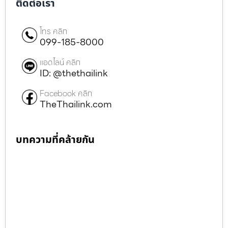
ติดต่อเรา
โทร คลิก
099-185-8000
แอดไลน์ คลิก
ID: @thethailink
Facebook คลิก
TheThailink.com
บทความที่คล้ายกัน