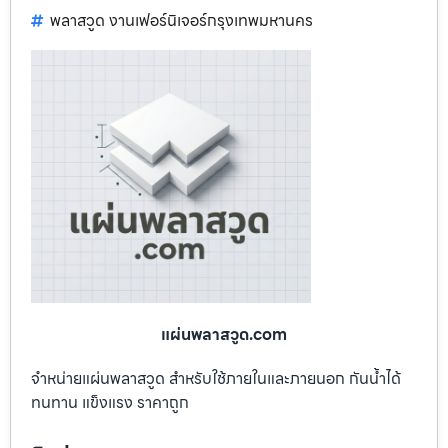
พลาสวูด งานเฟอร์นิเจอร์กรุงเทพมหานคร
แผ่นพลาสวูด.com
จำหน่ายแผ่นพลาสวูด สำหรับใช้ภายในและภายนอก กันน้ำได้
ทนทาน แข็งแรง ราคาถูก