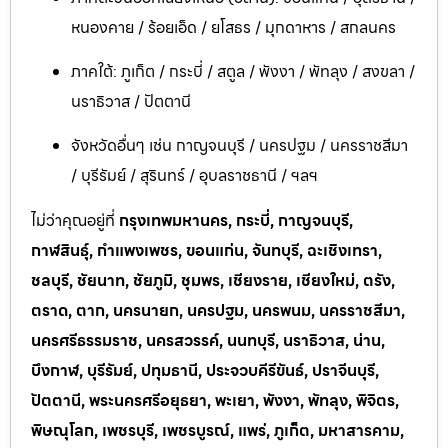
หนองคาย / ร้อยเอ็ด / ยโสธร / มุกดาหาร / สกลนคร
ภาคใต้: ภูเก็ต / กระบี่ / สตูล / พังงา / พัทลุง / สงขลา /
นราธิวาส / ปัตตานี
จังหวัดอื่นๆ เช่น กาญจนบุรี / นครปฐม / นครราชสีมา
/ บุรีรัมย์ / สุรินทร์ / อุบลราชธานี / ฯลฯ
ไม่ว่าคุณอยู่ที่
กรุงเทพมหานคร, กระบี่, กาญจนบุรี,
กาฬสินธุ์, กำแพงเพชร, ขอนแก่น, จันทบุรี, ฉะเชิงเทรา,
ชลบุรี, ชัยนาท, ชัยภูมิ, ชุมพร, เชียงราย, เชียงใหม่, ตรัง,
ตราด, ตาก, นครนายก, นครปฐม, นครพนม, นครราชสีมา,
นครศรีธรรมราช, นครสวรรค์, นนทบุรี, นราธิวาส, น่าน,
บึงกาฬ, บุรีรัมย์, ปทุมธานี, ประจวบคีรีขันธ์, ปราจีนบุรี,
ปัตตานี, พระนครศรีอยุธยา, พะเยา, พังงา, พัทลุง, พิจิตร,
พิษณุโลก, เพชรบุรี, เพชรบูรณ์, แพร่, ภูเก็ต, มหาสารคาม,