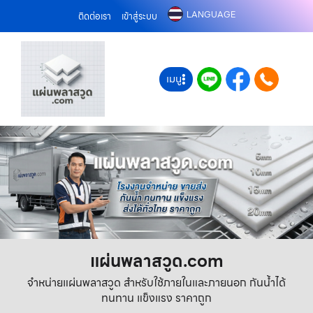
LANGUAGE
ติดต่อเรา
เข้าสู่ระบบ
เมนู
แผ่นพลาสวูด.com
จำหน่ายแผ่นพลาสวูด สำหรับใช้ภายในและภายนอก กันน้ำได้
ทนทาน แข็งแรง ราคาถูก