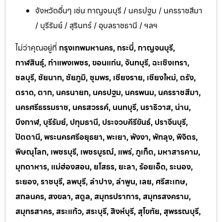
จังหวัดอื่นๆ เช่น กาญจนบุรี / นครปฐม / นครราชสีมา
/ บุรีรัมย์ / สุรินทร์ / อุบลราชธานี / ฯลฯ
ไม่ว่าคุณอยู่ที่
กรุงเทพมหานคร, กระบี่, กาญจนบุรี,
กาฬสินธุ์, กำแพงเพชร, ขอนแก่น, จันทบุรี, ฉะเชิงเทรา,
ชลบุรี, ชัยนาท, ชัยภูมิ, ชุมพร, เชียงราย, เชียงใหม่, ตรัง,
ตราด, ตาก, นครนายก, นครปฐม, นครพนม, นครราชสีมา,
นครศรีธรรมราช, นครสวรรค์, นนทบุรี, นราธิวาส, น่าน,
บึงกาฬ, บุรีรัมย์, ปทุมธานี, ประจวบคีรีขันธ์, ปราจีนบุรี,
ปัตตานี, พระนครศรีอยุธยา, พะเยา, พังงา, พัทลุง, พิจิตร,
พิษณุโลก, เพชรบุรี, เพชรบูรณ์, แพร่, ภูเก็ต, มหาสารคาม,
มุกดาหาร, แม่ฮ่องสอน, ยโสธร, ยะลา, ร้อยเอ็ด, ระนอง,
ระยอง, ราชบุรี, ลพบุรี, ลำปาง, ลำพูน, เลย, ศรีสะเกษ,
สกลนคร, สงขลา, สตูล, สมุทรปราการ, สมุทรสงคราม,
สมุทรสาคร, สระแก้ว, สระบุรี, สิงห์บุรี, สุโขทัย, สุพรรณบุรี,