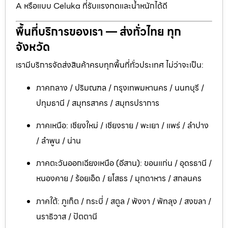
A หรือแบบ Celuka ที่รับแรงกดและน้ำหนักได้ดี
พื้นที่บริการของเรา — ส่งทั่วไทย ทุก
จังหวัด
เรามีบริการจัดส่งสินค้าครบทุกพื้นที่ทั่วประเทศ ไม่ว่าจะเป็น:
ภาคกลาง / ปริมณฑล / กรุงเทพมหานคร / นนทบุรี /
ปทุมธานี / สมุทรสาคร / สมุทรปราการ
ภาคเหนือ: เชียงใหม่ / เชียงราย / พะเยา / แพร่ / ลำปาง
/ ลำพูน / น่าน
ภาคตะวันออกเฉียงเหนือ (อีสาน): ขอนแก่น / อุดรธานี /
หนองคาย / ร้อยเอ็ด / ยโสธร / มุกดาหาร / สกลนคร
ภาคใต้: ภูเก็ต / กระบี่ / สตูล / พังงา / พัทลุง / สงขลา /
นราธิวาส / ปัตตานี