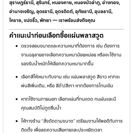
สุราษฎร์ธานี, สุรินทร์, หนองคาย, หนองบัวลำภู, อ่างทอง,
อำนาจเจริญ, อุดรธานี, อุตรดิตถ์, อุทัยธานี, อุบลธานี,
โคราช, แปดริ้ว, พัทยา — เราพร้อมส่งถึงคุณ
คำแนะนำก่อนเลือกซื้อแผ่นพลาสวูด
ตรวจสอบขนาดและความหนาที่ต้องการ เช่น ต้องการ
งานฉลุลายอาจเลือกความหนาน้อยหน่อย หรือจะใช้งาน
รองรับน้ำหนักให้เลือกความหนามากขึ้น
เลือกสีให้เหมาะกับงาน เช่น แผ่นพลาสวูด สีขาว หากจะ
พ่นสีเพิ่มเติม, หรือ สีดำ/สีเทา หากต้องการโทนเข้ม
หากใช้งานภายนอก เลือกแผ่นที่ทนแดด ทนฝนและมี
คุณสมบัติไม่ดูดซึมน้ำ
ให้ทางร้าน “สั่งตัดตามขนาด” เตรียมงานให้พอดีกับการ
ติดตั้ง เพื่อลดความเสียหายและประหยัดเวลา