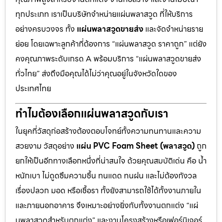
ทุกประเภท เราเป็นบริษัทจำหน่ายแผ่นพลาสวูด ที่ให้บริการ
อย่างครบวงจร ทั้ง
แผ่นพลาสวูดขายส่ง
และจัดจำหน่ายราย
ย่อย โดยเฉพาะลูกค้าที่ต้องการ “แผ่นพลาสวูด ราคาถูก” แต่ยัง
คงคุณภาพระดับเกรด A พร้อมบริการ “แผ่นพลาสวูดขายส่ง
ทั่วไทย” ส่งถึงมือคุณได้ไม่ว่าคุณอยู่ในจังหวัดใดของ
ประเทศไทย
ทำไมต้องเลือกแผ่นพลาสวูดกับเรา
ในยุคที่วัสดุก่อสร้างต้องตอบโจทย์ทั้งความทนทานและความ
สวยงาม วัสดุอย่าง
แผ่น PVC Foam Sheet (พลาสวูด)
ถูก
ยกให้เป็นอีกทางเลือกหนึ่งที่น่าสนใจ ด้วยคุณสมบัติเด่น คือ น้ำ
หนักเบา ไม่ดูดซึมความชื้น ทนแดด ทนฝน และไม่ต้องกังวล
เรื่องปลวก มอด หรือเชื้อรา ทั้งยังสามารถใช้ได้ทั้งงานภายใน
และภายนอกอาคาร จึงเหมาะอย่างยิ่งกับทั้งงานตกแต่ง “แผ่
นพลาสวูดสำหรับตกแต่ง” และงานโครงสร้างหรือเฟอร์นิเจอร์