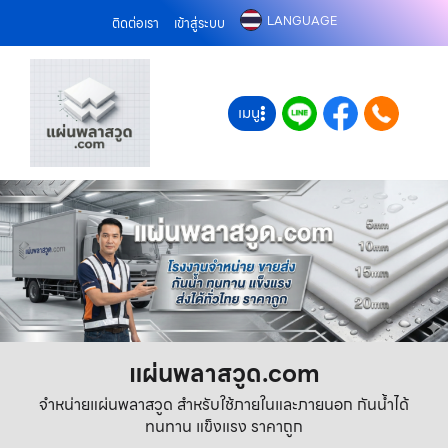
LANGUAGE
ติดต่อเรา
เข้าสู่ระบบ
เมนู
แผ่นพลาสวูด.com
จำหน่ายแผ่นพลาสวูด สำหรับใช้ภายในและภายนอก กันน้ำได้
ทนทาน แข็งแรง ราคาถูก