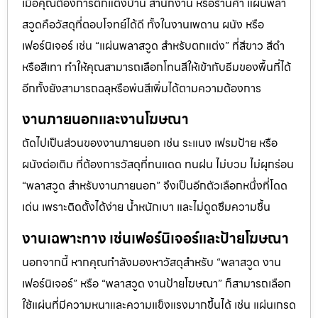
เมื่อคุณต้องการตกแต่งบ้าน สำนักงาน หรือร้านค้า แผ่นพลา
สวูดคือวัสดุที่ตอบโจทย์ได้ดี ทั้งในงานเพดาน ผนัง หรือ
เฟอร์นิเจอร์ เช่น “แผ่นพลาสวูด สำหรับตกแต่ง” ที่สีขาว สีดำ
หรือสีเทา ทำให้คุณสามารถเลือกโทนสีให้เข้ากับธีมของพื้นที่ได้
อีกทั้งยังสามารถฉลุหรือพ่นสีเพิ่มได้ตามความต้องการ
งานภายนอกและงานโฆษณา
ถัดไปเป็นส่วนของงานภายนอก เช่น ระแนง เฟรมป้าย หรือ
ผนังต่อเติม ที่ต้องการวัสดุที่ทนแดด ทนฝน ไม่บวม ไม่ผุกร่อน
“พลาสวูด สำหรับงานภายนอก” จึงเป็นอีกตัวเลือกหนึ่งที่โดด
เด่น เพราะติดตั้งได้ง่าย น้ำหนักเบา และไม่ดูดซึมความชื้น
งานเฉพาะทาง เช่นเฟอร์นิเจอร์และป้ายโฆษณา
นอกจากนี้ หากคุณกำลังมองหาวัสดุสำหรับ “พลาสวูด งาน
เฟอร์นิเจอร์” หรือ “พลาสวูด งานป้ายโฆษณา” ก็สามารถเลือก
ใช้แผ่นที่มีความหนาและความแข็งแรงมากขึ้นได้ เช่น แผ่นเกรด