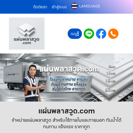
LANGUAGE
ติดต่อเรา
เข้าสู่ระบบ
เมนู
แผ่นพลาสวูด.com
จำหน่ายแผ่นพลาสวูด สำหรับใช้ภายในและภายนอก กันน้ำได้
ทนทาน แข็งแรง ราคาถูก