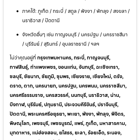
ภาคใต้: ภูเก็ต / กระบี่ / สตูล / พังงา / พัทลุง / สงขลา /
นราธิวาส / ปัตตานี
จังหวัดอื่นๆ เช่น กาญจนบุรี / นครปฐม / นครราชสีมา
/ บุรีรัมย์ / สุรินทร์ / อุบลราชธานี / ฯลฯ
ไม่ว่าคุณอยู่ที่
กรุงเทพมหานคร, กระบี่, กาญจนบุรี,
กาฬสินธุ์, กำแพงเพชร, ขอนแก่น, จันทบุรี, ฉะเชิงเทรา,
ชลบุรี, ชัยนาท, ชัยภูมิ, ชุมพร, เชียงราย, เชียงใหม่, ตรัง,
ตราด, ตาก, นครนายก, นครปฐม, นครพนม, นครราชสีมา,
นครศรีธรรมราช, นครสวรรค์, นนทบุรี, นราธิวาส, น่าน,
บึงกาฬ, บุรีรัมย์, ปทุมธานี, ประจวบคีรีขันธ์, ปราจีนบุรี,
ปัตตานี, พระนครศรีอยุธยา, พะเยา, พังงา, พัทลุง, พิจิตร,
พิษณุโลก, เพชรบุรี, เพชรบูรณ์, แพร่, ภูเก็ต, มหาสารคาม,
มุกดาหาร, แม่ฮ่องสอน, ยโสธร, ยะลา, ร้อยเอ็ด, ระนอง,