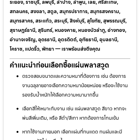
ระยอง, ราชบุรี, ลพบุรี, ลำปาง, ลำพูน, เลย, ศรีสะเกษ,
สกลนคร, สงขลา, สตูล, สมุทรปราการ, สมุทรสงคราม,
สมุทรสาคร, สระแก้ว, สระบุรี, สิงห์บุรี, สุโขทัย, สุพรรณบุรี,
สุราษฎร์ธานี, สุรินทร์, หนองคาย, หนองบัวลำภู, อ่างทอง,
อำนาจเจริญ, อุดรธานี, อุตรดิตถ์, อุทัยธานี, อุบลธานี,
โคราช, แปดริ้ว, พัทยา — เราพร้อมส่งถึงคุณ
คำแนะนำก่อนเลือกซื้อแผ่นพลาสวูด
ตรวจสอบขนาดและความหนาที่ต้องการ เช่น ต้องการ
งานฉลุลายอาจเลือกความหนาน้อยหน่อย หรือจะใช้งาน
รองรับน้ำหนักให้เลือกความหนามากขึ้น
เลือกสีให้เหมาะกับงาน เช่น แผ่นพลาสวูด สีขาว หากจะ
พ่นสีเพิ่มเติม, หรือ สีดำ/สีเทา หากต้องการโทนเข้ม
หากใช้งานภายนอก เลือกแผ่นที่ทนแดด ทนฝนและมี