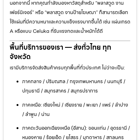
นอกจากนี้ หากคุณกำลังมองหาวัสดุสำหรับ “พลาสวูด งาน
เฟอร์นิเจอร์” หรือ “พลาสวูด งานป้ายโฆษณา” ก็สามารถเลือก
ใช้แผ่นที่มีความหนาและความแข็งแรงมากขึ้นได้ เช่น แผ่นเกรด
A หรือแบบ Celuka ที่รับแรงกดและน้ำหนักได้ดี
พื้นที่บริการของเรา — ส่งทั่วไทย ทุก
จังหวัด
เรามีบริการจัดส่งสินค้าครบทุกพื้นที่ทั่วประเทศ ไม่ว่าจะเป็น:
ภาคกลาง / ปริมณฑล / กรุงเทพมหานคร / นนทบุรี /
ปทุมธานี / สมุทรสาคร / สมุทรปราการ
ภาคเหนือ: เชียงใหม่ / เชียงราย / พะเยา / แพร่ / ลำปาง
/ ลำพูน / น่าน
ภาคตะวันออกเฉียงเหนือ (อีสาน): ขอนแก่น / อุดรธานี /
หนองคาย / ร้อยเอ็ด / ยโสธร / มุกดาหาร / สกลนคร