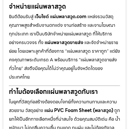
จำหน่ายแผ่นพลาสวูด
ยินดีต้อนรับสู่
เว็บไซต์ แผ่นพลาสวูด.com
แหล่งรวมวัสดุ
คุณภาพสูงสำหรับงานตกแต่ง งานก่อสร้าง และงานโฆษณา
ทุกประเภท เราเป็นบริษัทจำหน่ายแผ่นพลาสวูด ที่ให้บริการ
อย่างครบวงจร ทั้ง
แผ่นพลาสวูดขายส่ง
และจัดจำหน่ายราย
ย่อย โดยเฉพาะลูกค้าที่ต้องการ “แผ่นพลาสวูด ราคาถูก” แต่ยัง
คงคุณภาพระดับเกรด A พร้อมบริการ “แผ่นพลาสวูดขายส่ง
ทั่วไทย” ส่งถึงมือคุณได้ไม่ว่าคุณอยู่ในจังหวัดใดของ
ประเทศไทย
ทำไมต้องเลือกแผ่นพลาสวูดกับเรา
ในยุคที่วัสดุก่อสร้างต้องตอบโจทย์ทั้งความทนทานและความ
สวยงาม วัสดุอย่าง
แผ่น PVC Foam Sheet (พลาสวูด)
ถูก
ยกให้เป็นอีกทางเลือกหนึ่งที่น่าสนใจ ด้วยคุณสมบัติเด่น คือ น้ำ
หนักเบา ไม่ดูดซึมความชื้น ทนแดด ทนฝน และไม่ต้องกังวล