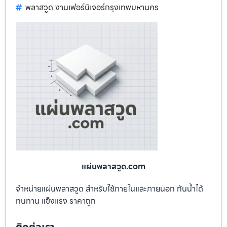
พลาสวูด งานเฟอร์นิเจอร์กรุงเทพมหานคร
แผ่นพลาสวูด.com
จำหน่ายแผ่นพลาสวูด สำหรับใช้ภายในและภายนอก กันน้ำได้
ทนทาน แข็งแรง ราคาถูก