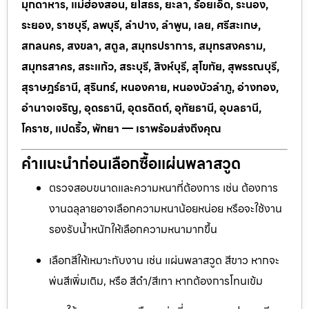
มุกดาหาร, แม่ฮ่องสอน, ยโสธร, ยะลา, ร้อยเอ็ด, ระนอง,
ระยอง, ราชบุรี, ลพบุรี, ลำปาง, ลำพูน, เลย, ศรีสะเกษ,
สกลนคร, สงขลา, สตูล, สมุทรปราการ, สมุทรสงคราม,
สมุทรสาคร, สระแก้ว, สระบุรี, สิงห์บุรี, สุโขทัย, สุพรรณบุรี,
สุราษฎร์ธานี, สุรินทร์, หนองคาย, หนองบัวลำภู, อ่างทอง,
อำนาจเจริญ, อุดรธานี, อุตรดิตถ์, อุทัยธานี, อุบลธานี,
โคราช, แปดริ้ว, พัทยา — เราพร้อมส่งถึงคุณ
คำแนะนำก่อนเลือกซื้อแผ่นพลาสวูด
ตรวจสอบขนาดและความหนาที่ต้องการ เช่น ต้องการ
งานฉลุลายอาจเลือกความหนาน้อยหน่อย หรือจะใช้งาน
รองรับน้ำหนักให้เลือกความหนามากขึ้น
เลือกสีให้เหมาะกับงาน เช่น แผ่นพลาสวูด สีขาว หากจะ
พ่นสีเพิ่มเติม, หรือ สีดำ/สีเทา หากต้องการโทนเข้ม