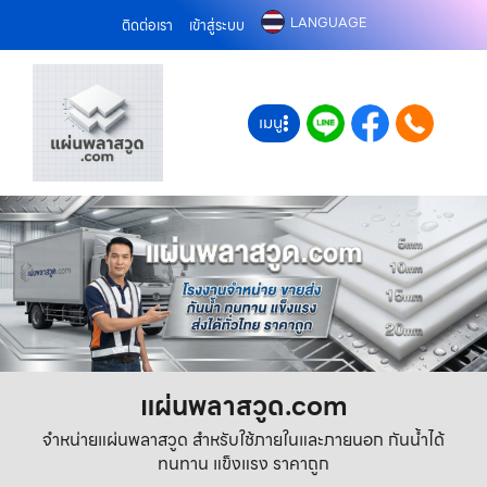
LANGUAGE
ติดต่อเรา
เข้าสู่ระบบ
เมนู
แผ่นพลาสวูด.com
จำหน่ายแผ่นพลาสวูด สำหรับใช้ภายในและภายนอก กันน้ำได้
ทนทาน แข็งแรง ราคาถูก