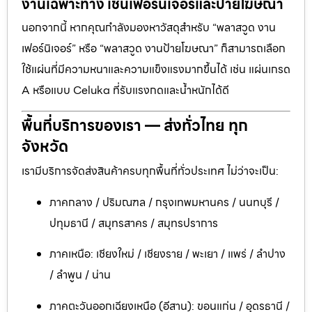
งานเฉพาะทาง เช่นเฟอร์นิเจอร์และป้ายโฆษณา
นอกจากนี้ หากคุณกำลังมองหาวัสดุสำหรับ “พลาสวูด งาน
เฟอร์นิเจอร์” หรือ “พลาสวูด งานป้ายโฆษณา” ก็สามารถเลือก
ใช้แผ่นที่มีความหนาและความแข็งแรงมากขึ้นได้ เช่น แผ่นเกรด
A หรือแบบ Celuka ที่รับแรงกดและน้ำหนักได้ดี
พื้นที่บริการของเรา — ส่งทั่วไทย ทุก
จังหวัด
เรามีบริการจัดส่งสินค้าครบทุกพื้นที่ทั่วประเทศ ไม่ว่าจะเป็น:
ภาคกลาง / ปริมณฑล / กรุงเทพมหานคร / นนทบุรี /
ปทุมธานี / สมุทรสาคร / สมุทรปราการ
ภาคเหนือ: เชียงใหม่ / เชียงราย / พะเยา / แพร่ / ลำปาง
/ ลำพูน / น่าน
ภาคตะวันออกเฉียงเหนือ (อีสาน): ขอนแก่น / อุดรธานี /