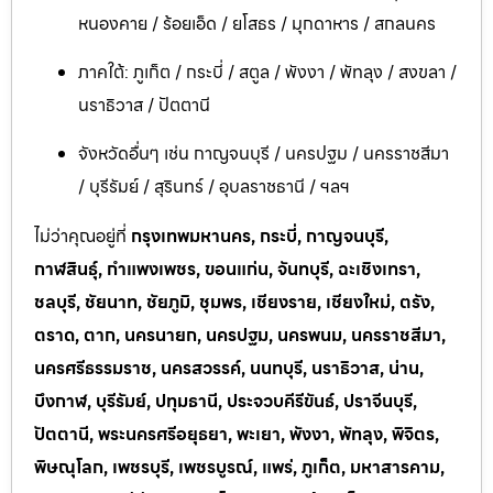
หนองคาย / ร้อยเอ็ด / ยโสธร / มุกดาหาร / สกลนคร
ภาคใต้: ภูเก็ต / กระบี่ / สตูล / พังงา / พัทลุง / สงขลา /
นราธิวาส / ปัตตานี
จังหวัดอื่นๆ เช่น กาญจนบุรี / นครปฐม / นครราชสีมา
/ บุรีรัมย์ / สุรินทร์ / อุบลราชธานี / ฯลฯ
ไม่ว่าคุณอยู่ที่
กรุงเทพมหานคร, กระบี่, กาญจนบุรี,
กาฬสินธุ์, กำแพงเพชร, ขอนแก่น, จันทบุรี, ฉะเชิงเทรา,
ชลบุรี, ชัยนาท, ชัยภูมิ, ชุมพร, เชียงราย, เชียงใหม่, ตรัง,
ตราด, ตาก, นครนายก, นครปฐม, นครพนม, นครราชสีมา,
นครศรีธรรมราช, นครสวรรค์, นนทบุรี, นราธิวาส, น่าน,
บึงกาฬ, บุรีรัมย์, ปทุมธานี, ประจวบคีรีขันธ์, ปราจีนบุรี,
ปัตตานี, พระนครศรีอยุธยา, พะเยา, พังงา, พัทลุง, พิจิตร,
พิษณุโลก, เพชรบุรี, เพชรบูรณ์, แพร่, ภูเก็ต, มหาสารคาม,