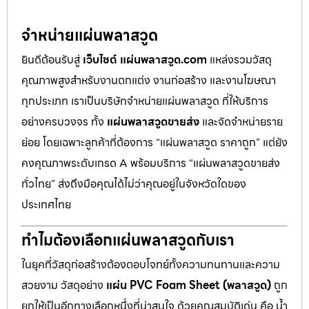
จำหน่ายแผ่นพลาสวูด
ยินดีต้อนรับสู่
เว็บไซต์ แผ่นพลาสวูด.com
แหล่งรวมวัสดุ
คุณภาพสูงสำหรับงานตกแต่ง งานก่อสร้าง และงานโฆษณา
ทุกประเภท เราเป็นบริษัทจำหน่ายแผ่นพลาสวูด ที่ให้บริการ
อย่างครบวงจร ทั้ง
แผ่นพลาสวูดขายส่ง
และจัดจำหน่ายราย
ย่อย โดยเฉพาะลูกค้าที่ต้องการ “แผ่นพลาสวูด ราคาถูก” แต่ยัง
คงคุณภาพระดับเกรด A พร้อมบริการ “แผ่นพลาสวูดขายส่ง
ทั่วไทย” ส่งถึงมือคุณได้ไม่ว่าคุณอยู่ในจังหวัดใดของ
ประเทศไทย
ทำไมต้องเลือกแผ่นพลาสวูดกับเรา
ในยุคที่วัสดุก่อสร้างต้องตอบโจทย์ทั้งความทนทานและความ
สวยงาม วัสดุอย่าง
แผ่น PVC Foam Sheet (พลาสวูด)
ถูก
ยกให้เป็นอีกทางเลือกหนึ่งที่น่าสนใจ ด้วยคุณสมบัติเด่น คือ น้ำ