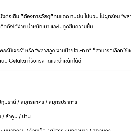
ต่อเติม ที่ต้องการวัสดุที่ทนแดด ทนฝน ไม่บวม ไม่ผุกร่อน “พล
ิดตั้งได้ง่าย น้ำหนักเบา และไม่ดูดซึมความชื้น
ร์นิเจอร์” หรือ “พลาสวูด งานป้ายโฆษณา” ก็สามารถเลือกใช้แผ่
บบ Celuka ที่รับแรงกดและน้ำหนักได้ดี
ทุมธานี / สมุทรสาคร / สมุทรปราการ
 / ลำพูน / น่าน
ี / หนองคาย / ร้อยเอ็ด / ยโสธร / มุกดาหาร / สกลนคร