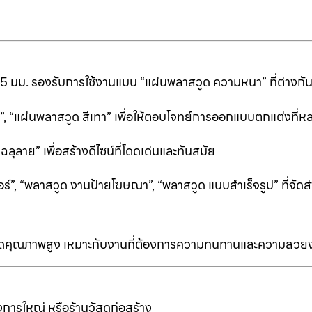
25 มม. รองรับการใช้งานแบบ “แผ่นพลาสวูด ความหนา” ที่ต่างก
ีดำ”, “แผ่นพลาสวูด สีเทา” เพื่อให้ตอบโจทย์การออกแบบตกแต่งที
ลาย” เพื่อสร้างดีไซน์ที่โดดเด่นและทันสมัย
ร์”, “พลาสวูด งานป้ายโฆษณา”, “พลาสวูด แบบสำเร็จรูป” ที่จัดส่
ป็นเกรดคุณภาพสูง เหมาะกับงานที่ต้องการความทนทานและความสวย
การใหญ่ หรือร้านวัสดุก่อสร้าง