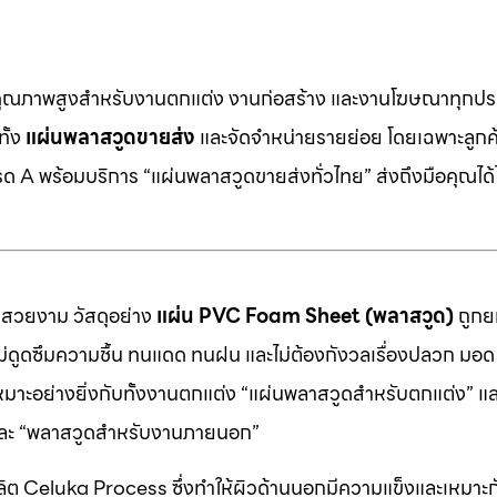
คุณภาพสูงสำหรับงานตกแต่ง งานก่อสร้าง และงานโฆษณาทุกประ
ทั้ง
แผ่นพลาสวูดขายส่ง
และจัดจำหน่ายรายย่อย โดยเฉพาะลูกค้า
 A พร้อมบริการ “แผ่นพลาสวูดขายส่งทั่วไทย” ส่งถึงมือคุณได้ไ
มสวยงาม วัสดุอย่าง
แผ่น PVC Foam Sheet (พลาสวูด)
ถูกยก
 ไม่ดูดซึมความชื้น ทนแดด ทนฝน และไม่ต้องกังวลเรื่องปลวก มอด ห
หมาะอย่างยิ่งกับทั้งงานตกแต่ง “แผ่นพลาสวูดสำหรับตกแต่ง” แ
” และ “พลาสวูดสำหรับงานภายนอก”
ต Celuka Process ซึ่งทำให้ผิวด้านนอกมีความแข็งและเหมาะก