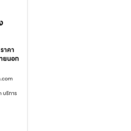
ง
 ราคา
–ภายนอก
ูด.com
m บริการ