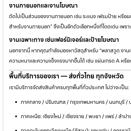
งานภายนอกและงานโฆษณา
ถัดไปเป็นส่วนของงานภายนอก เช่น ระแนง เฟรมป้าย หรือผนัง
สำหรับงานภายนอก” จึงเป็นอีกตัวเลือกหนึ่งที่โดดเด่น เพราะต
งานเฉพาะทาง เช่นเฟอร์นิเจอร์และป้ายโฆษณา
นอกจากนี้ หากคุณกำลังมองหาวัสดุสำหรับ “พลาสวูด งานเฟอ
ความหนาและความแข็งแรงมากขึ้นได้ เช่น แผ่นเกรด A หรือแ
พื้นที่บริการของเรา — ส่งทั่วไทย ทุกจังหวัด
เรามีบริการจัดส่งสินค้าครบทุกพื้นที่ทั่วประเทศ ไม่ว่าจะเป็น:
ภาคกลาง / ปริมณฑล / กรุงเทพมหานคร / นนทบุรี / ป
ภาคเหนือ: เชียงใหม่ / เชียงราย / พะเยา / แพร่ / ลำปาง
ภาคตะวันออกเฉียงเหนือ (อีสาน): ขอนแก่น / อุดรธาน