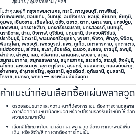
สุรินทร์ / อุบลราชธานี / ฯลฯ
ไม่ว่าคุณอยู่ที่
กรุงเทพมหานคร, กระบี่, กาญจนบุรี, กาฬสินธุ์,
กำแพงเพชร, ขอนแก่น, จันทบุรี, ฉะเชิงเทรา, ชลบุรี, ชัยนาท, ชัยภูมิ,
ชุมพร, เชียงราย, เชียงใหม่, ตรัง, ตราด, ตาก, นครนายก, นครปฐม,
นครพนม, นครราชสีมา, นครศรีธรรมราช, นครสวรรค์, นนทบุรี,
นราธิวาส, น่าน, บึงกาฬ, บุรีรัมย์, ปทุมธานี, ประจวบคีรีขันธ์,
ปราจีนบุรี, ปัตตานี, พระนครศรีอยุธยา, พะเยา, พังงา, พัทลุง, พิจิตร,
พิษณุโลก, เพชรบุรี, เพชรบูรณ์, แพร่, ภูเก็ต, มหาสารคาม, มุกดาหาร,
แม่ฮ่องสอน, ยโสธร, ยะลา, ร้อยเอ็ด, ระนอง, ระยอง, ราชบุรี, ลพบุรี,
ลำปาง, ลำพูน, เลย, ศรีสะเกษ, สกลนคร, สงขลา, สตูล,
สมุทรปราการ, สมุทรสงคราม, สมุทรสาคร, สระแก้ว, สระบุรี, สิงห์บุรี,
สุโขทัย, สุพรรณบุรี, สุราษฎร์ธานี, สุรินทร์, หนองคาย, หนองบัวลำภู,
อ่างทอง, อำนาจเจริญ, อุดรธานี, อุตรดิตถ์, อุทัยธานี, อุบลธานี,
โคราช, แปดริ้ว, พัทยา — เราพร้อมส่งถึงคุณ
คำแนะนำก่อนเลือกซื้อแผ่นพลาสวูด
ตรวจสอบขนาดและความหนาที่ต้องการ เช่น ต้องการงานฉลุลาย
อาจเลือกความหนาน้อยหน่อย หรือจะใช้งานรองรับน้ำหนักให้เลือก
ความหนามากขึ้น
เลือกสีให้เหมาะกับงาน เช่น แผ่นพลาสวูด สีขาว หากจะพ่นสีเพิ่ม
เติม, หรือ สีดำ/สีเทา หากต้องการโทนเข้ม