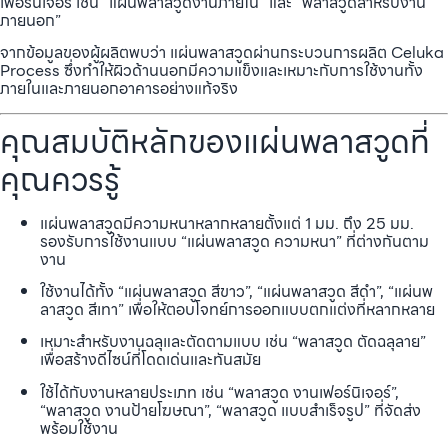
เฟอร์นิเจอร์ เช่น “แผ่นพลาสวูดงานภายใน” และ “พลาสวูดสำหรับงาน
ภายนอก”
จากข้อมูลของผู้ผลิตพบว่า แผ่นพลาสวูดผ่านกระบวนการผลิต Celuka
Process ซึ่งทำให้ผิวด้านนอกมีความแข็งและเหมาะกับการใช้งานทั้ง
ภายในและภายนอกอาคารอย่างแท้จริง
คุณสมบัติหลักของแผ่นพลาสวูดที่
คุณควรรู้
แผ่นพลาสวูดมีความหนาหลากหลายตั้งแต่ 1 มม. ถึง 25 มม.
รองรับการใช้งานแบบ “แผ่นพลาสวูด ความหนา” ที่ต่างกันตาม
งาน
ใช้งานได้ทั้ง “แผ่นพลาสวูด สีขาว”, “แผ่นพลาสวูด สีดำ”, “แผ่นพ
ลาสวูด สีเทา” เพื่อให้ตอบโจทย์การออกแบบตกแต่งที่หลากหลาย
เหมาะสำหรับงานฉลุและตัดตามแบบ เช่น “พลาสวูด ตัดฉลุลาย”
เพื่อสร้างดีไซน์ที่โดดเด่นและทันสมัย
ใช้ได้กับงานหลายประเภท เช่น “พลาสวูด งานเฟอร์นิเจอร์”,
“พลาสวูด งานป้ายโฆษณา”, “พลาสวูด แบบสำเร็จรูป” ที่จัดส่ง
พร้อมใช้งาน