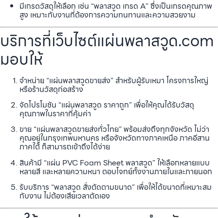
มีเกรดวัสดุให้เลือก เช่น “พลาสวูด เกรด A” ซึ่งเป็นเกรดคุณภาพ
สูง เหมาะกับงานที่ต้องการความทนทานและความสวยงาม
บริการที่เว็บไซต์แผ่นพลาสวูด.com
มอบให้
จำหน่าย “แผ่นพลาสวูดขายส่ง” สำหรับผู้รับเหมา โครงการใหญ่
หรือร้านวัสดุก่อสร้าง
จัดโปรโมชัน “แผ่นพลาสวูด ราคาถูก” เพื่อให้คุณได้รับวัสดุ
คุณภาพในราคาที่คุ้มค่า
ขาย “แผ่นพลาสวูดขายส่งทั่วไทย” พร้อมส่งถึงทุกจังหวัด ไม่ว่า
คุณอยู่ในกรุงเทพมหานคร หรือจังหวัดทางภาคเหนือ ภาคอีสาน
ภาคใต้ ก็สามารถเข้าถึงได้ง่าย
สินค้ามี “แผ่น PVC Foam Sheet พลาสวูด” ให้เลือกหลายแบบ
หลายสี และหลายความหนา ตอบโจทย์ทั้งงานภายในและภายนอก
รับบริการ “พลาสวูด สั่งตัดตามขนาด” เพื่อให้ได้ขนาดที่เหมาะสม
กับงาน ไม่ต้องเสียเวลาตัดเอง