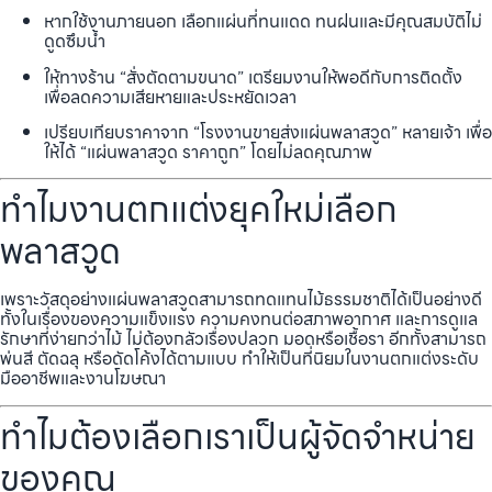
หากใช้งานภายนอก เลือกแผ่นที่ทนแดด ทนฝนและมีคุณสมบัติไม่
ดูดซึมน้ำ
ให้ทางร้าน “สั่งตัดตามขนาด” เตรียมงานให้พอดีกับการติดตั้ง
เพื่อลดความเสียหายและประหยัดเวลา
เปรียบเทียบราคาจาก “โรงงานขายส่งแผ่นพลาสวูด” หลายเจ้า เพื่อ
ให้ได้ “แผ่นพลาสวูด ราคาถูก” โดยไม่ลดคุณภาพ
ทำไมงานตกแต่งยุคใหม่เลือก
พลาสวูด
เพราะวัสดุอย่างแผ่นพลาสวูดสามารถทดแทนไม้ธรรมชาติได้เป็นอย่างดี
ทั้งในเรื่องของความแข็งแรง ความคงทนต่อสภาพอากาศ และการดูแล
รักษาที่ง่ายกว่าไม้ ไม่ต้องกลัวเรื่องปลวก มอดหรือเชื้อรา อีกทั้งสามารถ
พ่นสี ตัดฉลุ หรือดัดโค้งได้ตามแบบ ทำให้เป็นที่นิยมในงานตกแต่งระดับ
มืออาชีพและงานโฆษณา
ทำไมต้องเลือกเราเป็นผู้จัดจำหน่าย
ของคุณ