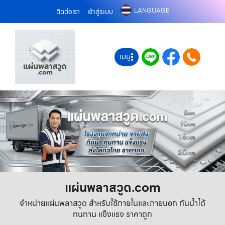
LANGUAGE
ติดต่อเรา
เข้าสู่ระบบ
เมนู
แผ่นพลาสวูด.com
จำหน่ายแผ่นพลาสวูด สำหรับใช้ภายในและภายนอก กันน้ำได้
ทนทาน แข็งแรง ราคาถูก