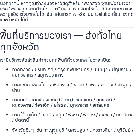
นอกจากนี้ หากคุณกำลังมองหาวัสดุสำหรับ “พลาสวูด งานเฟอร์นิเจอร์”
หรือ “พลาสวูด งานป้ายโฆษณา” ก็สามารถเลือกใช้แผ่นที่มีความหนาและ
ความแข็งแรงมากขึ้นได้ เช่น แผ่นเกรด A หรือแบบ Celuka ที่รับแรงกด
และน้ำหนักได้ดี
พื้นที่บริการของเรา — ส่งทั่วไทย
ทุกจังหวัด
เรามีบริการจัดส่งสินค้าครบทุกพื้นที่ทั่วประเทศ ไม่ว่าจะเป็น:
ภาคกลาง / ปริมณฑล / กรุงเทพมหานคร / นนทบุรี / ปทุมธานี /
สมุทรสาคร / สมุทรปราการ
ภาคเหนือ: เชียงใหม่ / เชียงราย / พะเยา / แพร่ / ลำปาง / ลำพูน /
น่าน
ภาคตะวันออกเฉียงเหนือ (อีสาน): ขอนแก่น / อุดรธานี /
หนองคาย / ร้อยเอ็ด / ยโสธร / มุกดาหาร / สกลนคร
ภาคใต้: ภูเก็ต / กระบี่ / สตูล / พังงา / พัทลุง / สงขลา / นราธิวาส
/ ปัตตานี
จังหวัดอื่นๆ เช่น กาญจนบุรี / นครปฐม / นครราชสีมา / บุรีรัมย์ /