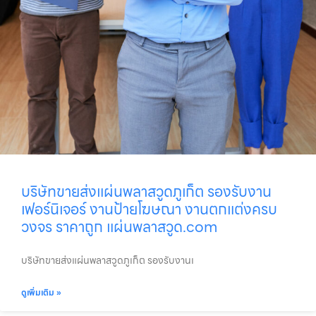
บริษัทขายส่งแผ่นพลาสวูดภูเก็ต รองรับงาน
เฟอร์นิเจอร์ งานป้ายโฆษณา งานตกแต่งครบ
วงจร ราคาถูก แผ่นพลาสวูด.com
บริษัทขายส่งแผ่นพลาสวูดภูเก็ต รองรับงานเ
ดูเพิ่มเติม »