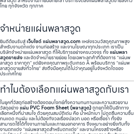
พลาสวูด สำหรับงานภายนอกยะลา บริการจัดส่งแผ่นพลาสวูดขายส่งทั่ว
ไทย ทุกจังหวัด ทุกภาค
จำหน่ายแผ่นพลาสวูด
ยินดีต้อนรับสู่
เว็บไซต์ แผ่นพลาสวูด.com
แหล่งรวมวัสดุคุณภาพสูง
สำหรับงานตกแต่ง งานก่อสร้าง และงานโฆษณาทุกประเภท เราเป็น
บริษัทจำหน่ายแผ่นพลาสวูด ที่ให้บริการอย่างครบวงจร ทั้ง
แผ่นพลา
สวูดขายส่ง
และจัดจำหน่ายรายย่อย โดยเฉพาะลูกค้าที่ต้องการ “แผ่นพ
ลาสวูด ราคาถูก” แต่ยังคงคุณภาพระดับเกรด A พร้อมบริการ “แผ่นพ
ลาสวูดขายส่งทั่วไทย” ส่งถึงมือคุณได้ไม่ว่าคุณอยู่ในจังหวัดใดของ
ประเทศไทย
ทำไมต้องเลือกแผ่นพลาสวูดกับเรา
ในยุคที่วัสดุก่อสร้างต้องตอบโจทย์ทั้งความทนทานและความสวยงาม
วัสดุอย่าง
แผ่น PVC Foam Sheet (พลาสวูด)
ถูกยกให้เป็นอีกทาง
เลือกหนึ่งที่น่าสนใจ ด้วยคุณสมบัติเด่น คือ น้ำหนักเบา ไม่ดูดซึมความชื้น
ทนแดด ทนฝน และไม่ต้องกังวลเรื่องปลวก มอด หรือเชื้อรา ทั้งยัง
สามารถใช้ได้ทั้งงานภายในและภายนอกอาคาร จึงเหมาะอย่างยิ่งกับทั้ง
งานตกแต่ง “แผ่นพลาสวูดสำหรับตกแต่ง” และงานโครงสร้างหรือ