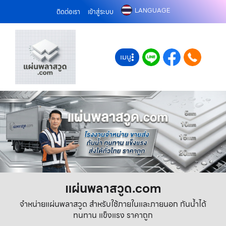
LANGUAGE
ติดต่อเรา
เข้าสู่ระบบ
เมนู
แผ่นพลาสวูด.com
จำหน่ายแผ่นพลาสวูด สำหรับใช้ภายในและภายนอก กันน้ำได้
ทนทาน แข็งแรง ราคาถูก