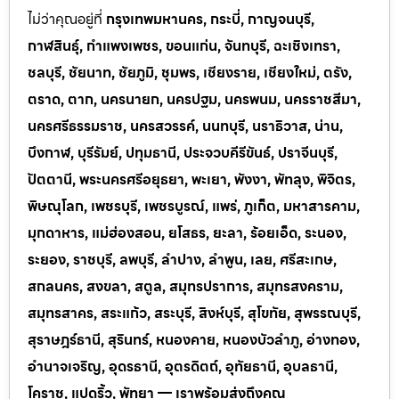
ไม่ว่าคุณอยู่ที่
กรุงเทพมหานคร, กระบี่, กาญจนบุรี,
กาฬสินธุ์, กำแพงเพชร, ขอนแก่น, จันทบุรี, ฉะเชิงเทรา,
ชลบุรี, ชัยนาท, ชัยภูมิ, ชุมพร, เชียงราย, เชียงใหม่, ตรัง,
ตราด, ตาก, นครนายก, นครปฐม, นครพนม, นครราชสีมา,
นครศรีธรรมราช, นครสวรรค์, นนทบุรี, นราธิวาส, น่าน,
บึงกาฬ, บุรีรัมย์, ปทุมธานี, ประจวบคีรีขันธ์, ปราจีนบุรี,
ปัตตานี, พระนครศรีอยุธยา, พะเยา, พังงา, พัทลุง, พิจิตร,
พิษณุโลก, เพชรบุรี, เพชรบูรณ์, แพร่, ภูเก็ต, มหาสารคาม,
มุกดาหาร, แม่ฮ่องสอน, ยโสธร, ยะลา, ร้อยเอ็ด, ระนอง,
ระยอง, ราชบุรี, ลพบุรี, ลำปาง, ลำพูน, เลย, ศรีสะเกษ,
สกลนคร, สงขลา, สตูล, สมุทรปราการ, สมุทรสงคราม,
สมุทรสาคร, สระแก้ว, สระบุรี, สิงห์บุรี, สุโขทัย, สุพรรณบุรี,
สุราษฎร์ธานี, สุรินทร์, หนองคาย, หนองบัวลำภู, อ่างทอง,
อำนาจเจริญ, อุดรธานี, อุตรดิตถ์, อุทัยธานี, อุบลธานี,
โคราช, แปดริ้ว, พัทยา — เราพร้อมส่งถึงคุณ