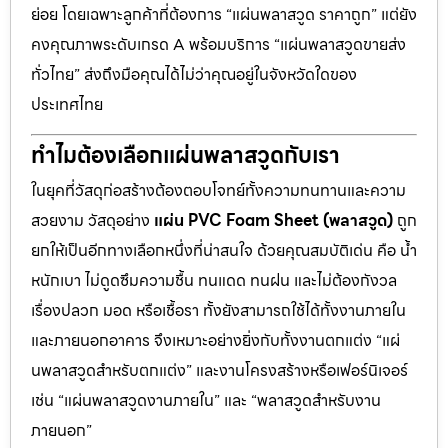
ย่อย โดยเฉพาะลูกค้าที่ต้องการ “แผ่นพลาสวูด ราคาถูก” แต่ยัง
คงคุณภาพระดับเกรด A พร้อมบริการ “แผ่นพลาสวูดขายส่ง
ทั่วไทย” ส่งถึงมือคุณได้ไม่ว่าคุณอยู่ในจังหวัดใดของ
ประเทศไทย
ทำไมต้องเลือกแผ่นพลาสวูดกับเรา
ในยุคที่วัสดุก่อสร้างต้องตอบโจทย์ทั้งความทนทานและความ
สวยงาม วัสดุอย่าง
แผ่น PVC Foam Sheet (พลาสวูด)
ถูก
ยกให้เป็นอีกทางเลือกหนึ่งที่น่าสนใจ ด้วยคุณสมบัติเด่น คือ น้ำ
หนักเบา ไม่ดูดซึมความชื้น ทนแดด ทนฝน และไม่ต้องกังวล
เรื่องปลวก มอด หรือเชื้อรา ทั้งยังสามารถใช้ได้ทั้งงานภายใน
และภายนอกอาคาร จึงเหมาะอย่างยิ่งกับทั้งงานตกแต่ง “แผ่
นพลาสวูดสำหรับตกแต่ง” และงานโครงสร้างหรือเฟอร์นิเจอร์
เช่น “แผ่นพลาสวูดงานภายใน” และ “พลาสวูดสำหรับงาน
ภายนอก”