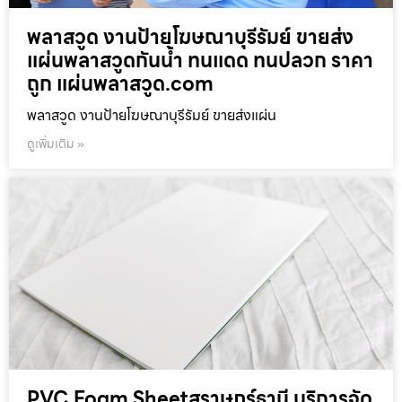
พลาสวูด งานป้ายโฆษณาบุรีรัมย์ ขายส่ง
แผ่นพลาสวูดกันน้ำ ทนแดด ทนปลวก ราคา
ถูก แผ่นพลาสวูด.com
พลาสวูด งานป้ายโฆษณาบุรีรัมย์ ขายส่งแผ่น
ดูเพิ่มเติม »
PVC Foam Sheetสุราษฎร์ธานี บริการจัด