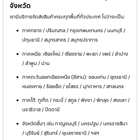
จังหวัด
เรามีบริการจัดส่งสินค้าครบทุกพื้นที่ทั่วประเทศ ไม่ว่าจะเป็น:
ภาคกลาง / ปริมณฑล / กรุงเทพมหานคร / นนทบุรี /
ปทุมธานี / สมุทรสาคร / สมุทรปราการ
ภาคเหนือ: เชียงใหม่ / เชียงราย / พะเยา / แพร่ / ลำปาง
/ ลำพูน / น่าน
ภาคตะวันออกเฉียงเหนือ (อีสาน): ขอนแก่น / อุดรธานี /
หนองคาย / ร้อยเอ็ด / ยโสธร / มุกดาหาร / สกลนคร
ภาคใต้: ภูเก็ต / กระบี่ / สตูล / พังงา / พัทลุง / สงขลา /
นราธิวาส / ปัตตานี
จังหวัดอื่นๆ เช่น กาญจนบุรี / นครปฐม / นครราชสีมา
/ บุรีรัมย์ / สุรินทร์ / อุบลราชธานี / ฯลฯ