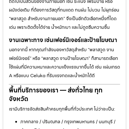
ถัดไปเป็นส่วนของงานภายนอก เช่น ระแนง เฟรมป้าย หรือ
ผนังต่อเติม ที่ต้องการวัสดุที่ทนแดด ทนฝน ไม่บวม ไม่ผุกร่อน
“พลาสวูด สำหรับงานภายนอก” จึงเป็นอีกตัวเลือกหนึ่งที่โดด
เด่น เพราะติดตั้งได้ง่าย น้ำหนักเบา และไม่ดูดซึมความชื้น
งานเฉพาะทาง เช่นเฟอร์นิเจอร์และป้ายโฆษณา
นอกจากนี้ หากคุณกำลังมองหาวัสดุสำหรับ “พลาสวูด งาน
เฟอร์นิเจอร์” หรือ “พลาสวูด งานป้ายโฆษณา” ก็สามารถเลือก
ใช้แผ่นที่มีความหนาและความแข็งแรงมากขึ้นได้ เช่น แผ่นเกรด
A หรือแบบ Celuka ที่รับแรงกดและน้ำหนักได้ดี
พื้นที่บริการของเรา — ส่งทั่วไทย ทุก
จังหวัด
เรามีบริการจัดส่งสินค้าครบทุกพื้นที่ทั่วประเทศ ไม่ว่าจะเป็น:
ภาคกลาง / ปริมณฑล / กรุงเทพมหานคร / นนทบุรี /