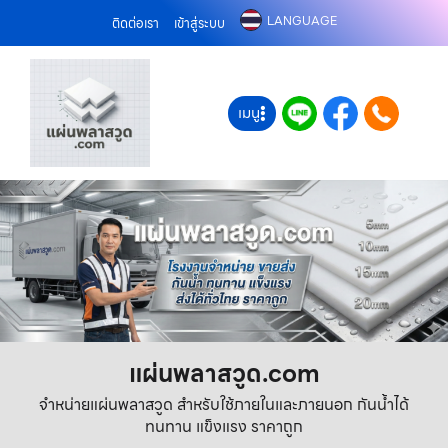
LANGUAGE
ติดต่อเรา
เข้าสู่ระบบ
เมนู
แผ่นพลาสวูด.com
จำหน่ายแผ่นพลาสวูด สำหรับใช้ภายในและภายนอก กันน้ำได้
ทนทาน แข็งแรง ราคาถูก