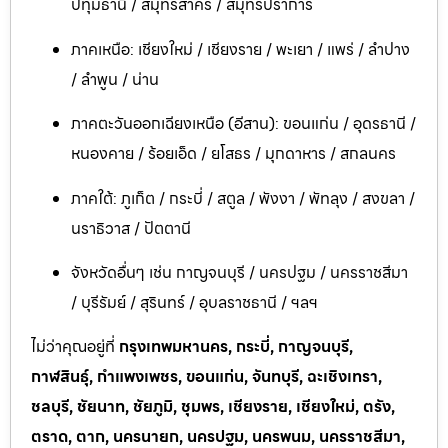
ปทุมธานี / สมุทรสาคร / สมุทรปราการ
ภาคเหนือ: เชียงใหม่ / เชียงราย / พะเยา / แพร่ / ลำปาง
/ ลำพูน / น่าน
ภาคตะวันออกเฉียงเหนือ (อีสาน): ขอนแก่น / อุดรธานี /
หนองคาย / ร้อยเอ็ด / ยโสธร / มุกดาหาร / สกลนคร
ภาคใต้: ภูเก็ต / กระบี่ / สตูล / พังงา / พัทลุง / สงขลา /
นราธิวาส / ปัตตานี
จังหวัดอื่นๆ เช่น กาญจนบุรี / นครปฐม / นครราชสีมา
/ บุรีรัมย์ / สุรินทร์ / อุบลราชธานี / ฯลฯ
ไม่ว่าคุณอยู่ที่
กรุงเทพมหานคร, กระบี่, กาญจนบุรี,
กาฬสินธุ์, กำแพงเพชร, ขอนแก่น, จันทบุรี, ฉะเชิงเทรา,
ชลบุรี, ชัยนาท, ชัยภูมิ, ชุมพร, เชียงราย, เชียงใหม่, ตรัง,
ตราด, ตาก, นครนายก, นครปฐม, นครพนม, นครราชสีมา,