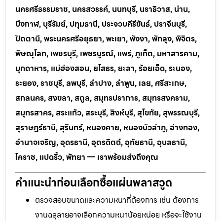
นครศรีธรรมราช, นครสวรรค์, นนทบุรี, นราธิวาส, น่าน,
บึงกาฬ, บุรีรัมย์, ปทุมธานี, ประจวบคีรีขันธ์, ปราจีนบุรี,
ปัตตานี, พระนครศรีอยุธยา, พะเยา, พังงา, พัทลุง, พิจิตร,
พิษณุโลก, เพชรบุรี, เพชรบูรณ์, แพร่, ภูเก็ต, มหาสารคาม,
มุกดาหาร, แม่ฮ่องสอน, ยโสธร, ยะลา, ร้อยเอ็ด, ระนอง,
ระยอง, ราชบุรี, ลพบุรี, ลำปาง, ลำพูน, เลย, ศรีสะเกษ,
สกลนคร, สงขลา, สตูล, สมุทรปราการ, สมุทรสงคราม,
สมุทรสาคร, สระแก้ว, สระบุรี, สิงห์บุรี, สุโขทัย, สุพรรณบุรี,
สุราษฎร์ธานี, สุรินทร์, หนองคาย, หนองบัวลำภู, อ่างทอง,
อำนาจเจริญ, อุดรธานี, อุตรดิตถ์, อุทัยธานี, อุบลธานี,
โคราช, แปดริ้ว, พัทยา — เราพร้อมส่งถึงคุณ
คำแนะนำก่อนเลือกซื้อแผ่นพลาสวูด
ตรวจสอบขนาดและความหนาที่ต้องการ เช่น ต้องการ
งานฉลุลายอาจเลือกความหนาน้อยหน่อย หรือจะใช้งาน