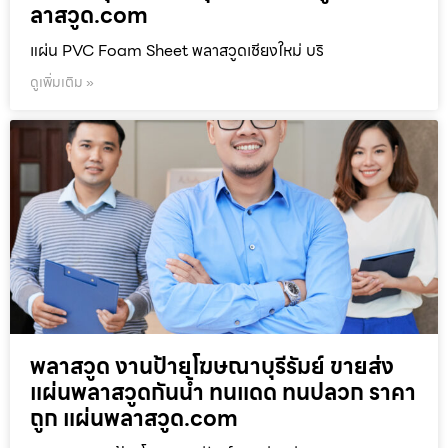
ลาสวูด.com
แผ่น PVC Foam Sheet พลาสวูดเชียงใหม่ บริ
ดูเพิ่มเติม »
พลาสวูด งานป้ายโฆษณาบุรีรัมย์ ขายส่ง
แผ่นพลาสวูดกันน้ำ ทนแดด ทนปลวก ราคา
ถูก แผ่นพลาสวูด.com