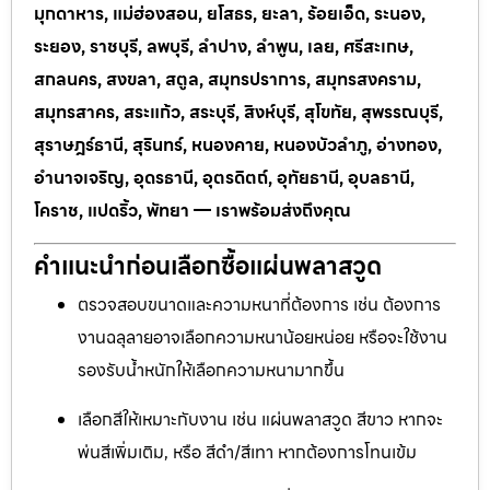
มุกดาหาร, แม่ฮ่องสอน, ยโสธร, ยะลา, ร้อยเอ็ด, ระนอง,
ระยอง, ราชบุรี, ลพบุรี, ลำปาง, ลำพูน, เลย, ศรีสะเกษ,
สกลนคร, สงขลา, สตูล, สมุทรปราการ, สมุทรสงคราม,
สมุทรสาคร, สระแก้ว, สระบุรี, สิงห์บุรี, สุโขทัย, สุพรรณบุรี,
สุราษฎร์ธานี, สุรินทร์, หนองคาย, หนองบัวลำภู, อ่างทอง,
อำนาจเจริญ, อุดรธานี, อุตรดิตถ์, อุทัยธานี, อุบลธานี,
โคราช, แปดริ้ว, พัทยา — เราพร้อมส่งถึงคุณ
คำแนะนำก่อนเลือกซื้อแผ่นพลาสวูด
ตรวจสอบขนาดและความหนาที่ต้องการ เช่น ต้องการ
งานฉลุลายอาจเลือกความหนาน้อยหน่อย หรือจะใช้งาน
รองรับน้ำหนักให้เลือกความหนามากขึ้น
เลือกสีให้เหมาะกับงาน เช่น แผ่นพลาสวูด สีขาว หากจะ
พ่นสีเพิ่มเติม, หรือ สีดำ/สีเทา หากต้องการโทนเข้ม