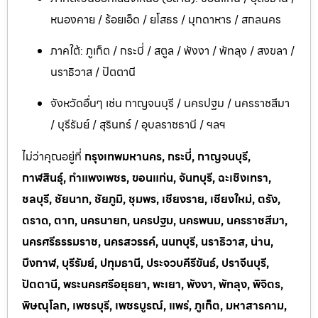
หนองคาย / ร้อยเอ็ด / ยโสธร / มุกดาหาร / สกลนคร
ภาคใต้: ภูเก็ต / กระบี่ / สตูล / พังงา / พัทลุง / สงขลา /
นราธิวาส / ปัตตานี
จังหวัดอื่นๆ เช่น กาญจนบุรี / นครปฐม / นครราชสีมา
/ บุรีรัมย์ / สุรินทร์ / อุบลราชธานี / ฯลฯ
ไม่ว่าคุณอยู่ที่
กรุงเทพมหานคร, กระบี่, กาญจนบุรี,
กาฬสินธุ์, กำแพงเพชร, ขอนแก่น, จันทบุรี, ฉะเชิงเทรา,
ชลบุรี, ชัยนาท, ชัยภูมิ, ชุมพร, เชียงราย, เชียงใหม่, ตรัง,
ตราด, ตาก, นครนายก, นครปฐม, นครพนม, นครราชสีมา,
นครศรีธรรมราช, นครสวรรค์, นนทบุรี, นราธิวาส, น่าน,
บึงกาฬ, บุรีรัมย์, ปทุมธานี, ประจวบคีรีขันธ์, ปราจีนบุรี,
ปัตตานี, พระนครศรีอยุธยา, พะเยา, พังงา, พัทลุง, พิจิตร,
พิษณุโลก, เพชรบุรี, เพชรบูรณ์, แพร่, ภูเก็ต, มหาสารคาม,