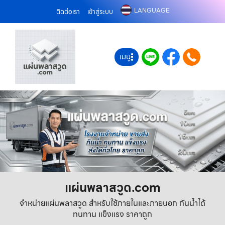
LANGUAGE
ติดต่อเรา
เข้าสู่ระบบ
เมนู
แผ่นพลาสวูด.com
จำหน่ายแผ่นพลาสวูด สำหรับใช้ภายในและภายนอก กันน้ำได้
ทนทาน แข็งแรง ราคาถูก