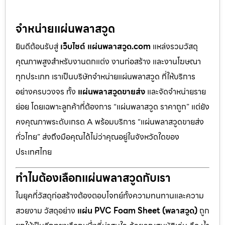
จำหน่ายแผ่นพลาสวูด
ยินดีต้อนรับสู่
เว็บไซต์ แผ่นพลาสวูด.com
แหล่งรวมวัสดุ
คุณภาพสูงสำหรับงานตกแต่ง งานก่อสร้าง และงานโฆษณา
ทุกประเภท เราเป็นบริษัทจำหน่ายแผ่นพลาสวูด ที่ให้บริการ
อย่างครบวงจร ทั้ง
แผ่นพลาสวูดขายส่ง
และจัดจำหน่ายราย
ย่อย โดยเฉพาะลูกค้าที่ต้องการ “แผ่นพลาสวูด ราคาถูก” แต่ยัง
คงคุณภาพระดับเกรด A พร้อมบริการ “แผ่นพลาสวูดขายส่ง
ทั่วไทย” ส่งถึงมือคุณได้ไม่ว่าคุณอยู่ในจังหวัดใดของ
ประเทศไทย
ทำไมต้องเลือกแผ่นพลาสวูดกับเรา
ในยุคที่วัสดุก่อสร้างต้องตอบโจทย์ทั้งความทนทานและความ
สวยงาม วัสดุอย่าง
แผ่น PVC Foam Sheet (พลาสวูด)
ถูก