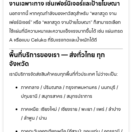
งานเฉพาะทาง เช่นเฟอร์นิเจอร์และป้ายโฆษณา
นอกจากนี้ หากคุณกำลังมองหาวัสดุสำหรับ “พลาสวูด งาน
เฟอร์นิเจอร์” หรือ “พลาสวูด งานป้ายโฆษณา” ก็สามารถเลือก
ใช้แผ่นที่มีความหนาและความแข็งแรงมากขึ้นได้ เช่น แผ่นเกรด
A หรือแบบ Celuka ที่รับแรงกดและน้ำหนักได้ดี
พื้นที่บริการของเรา — ส่งทั่วไทย ทุก
จังหวัด
เรามีบริการจัดส่งสินค้าครบทุกพื้นที่ทั่วประเทศ ไม่ว่าจะเป็น:
ภาคกลาง / ปริมณฑล / กรุงเทพมหานคร / นนทบุรี /
ปทุมธานี / สมุทรสาคร / สมุทรปราการ
ภาคเหนือ: เชียงใหม่ / เชียงราย / พะเยา / แพร่ / ลำปาง
/ ลำพูน / น่าน
ภาคตะวันออกเฉียงเหนือ (อีสาน): ขอนแก่น / อุดรธานี /