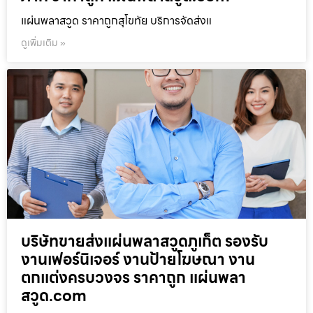
แผ่นพลาสวูด ราคาถูกสุโขทัย บริการจัดส่งแ
ดูเพิ่มเติม »
บริษัทขายส่งแผ่นพลาสวูดภูเก็ต รองรับ
งานเฟอร์นิเจอร์ งานป้ายโฆษณา งาน
ตกแต่งครบวงจร ราคาถูก แผ่นพลา
สวูด.com