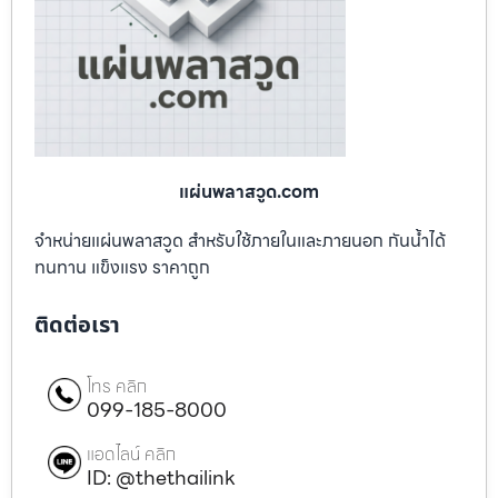
แผ่นพลาสวูด.com
จำหน่ายแผ่นพลาสวูด สำหรับใช้ภายในและภายนอก กันน้ำได้
ทนทาน แข็งแรง ราคาถูก
ติดต่อเรา
โทร คลิก
099-185-8000
แอดไลน์ คลิก
ID: @thethailink