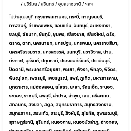
/ บุรีรัมย์ / สุรินทร์ / อุบลราชธานี / ฯลฯ
ไม่ว่าคุณอยู่ที่
กรุงเทพมหานคร, กระบี่, กาญจนบุรี,
กาฬสินธุ์, กำแพงเพชร, ขอนแก่น, จันทบุรี, ฉะเชิงเทรา,
ชลบุรี, ชัยนาท, ชัยภูมิ, ชุมพร, เชียงราย, เชียงใหม่, ตรัง,
ตราด, ตาก, นครนายก, นครปฐม, นครพนม, นครราชสีมา,
นครศรีธรรมราช, นครสวรรค์, นนทบุรี, นราธิวาส, น่าน,
บึงกาฬ, บุรีรัมย์, ปทุมธานี, ประจวบคีรีขันธ์, ปราจีนบุรี,
ปัตตานี, พระนครศรีอยุธยา, พะเยา, พังงา, พัทลุง, พิจิตร,
พิษณุโลก, เพชรบุรี, เพชรบูรณ์, แพร่, ภูเก็ต, มหาสารคาม,
มุกดาหาร, แม่ฮ่องสอน, ยโสธร, ยะลา, ร้อยเอ็ด, ระนอง,
ระยอง, ราชบุรี, ลพบุรี, ลำปาง, ลำพูน, เลย, ศรีสะเกษ,
สกลนคร, สงขลา, สตูล, สมุทรปราการ, สมุทรสงคราม,
สมุทรสาคร, สระแก้ว, สระบุรี, สิงห์บุรี, สุโขทัย, สุพรรณบุรี,
สุราษฎร์ธานี, สุรินทร์, หนองคาย, หนองบัวลำภู, อ่างทอง,
อำนาจเจริญ, อุดรธานี, อุตรดิตถ์, อุทัยธานี, อุบลธานี,