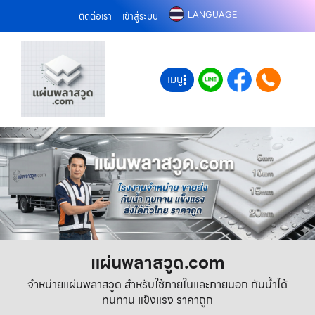
LANGUAGE
ติดต่อเรา
เข้าสู่ระบบ
เมนู
แผ่นพลาสวูด.com
จำหน่ายแผ่นพลาสวูด สำหรับใช้ภายในและภายนอก กันน้ำได้
ทนทาน แข็งแรง ราคาถูก