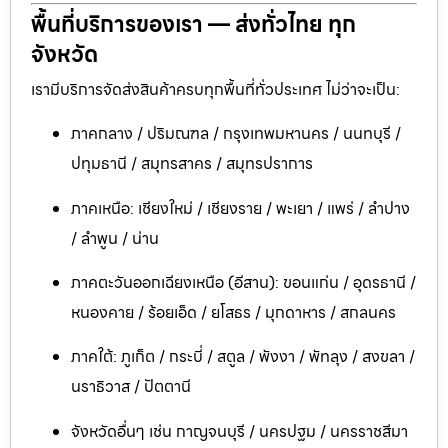
พื้นที่บริการของเรา — ส่งทั่วไทย ทุก
จังหวัด
เรามีบริการจัดส่งสินค้าครบทุกพื้นที่ทั่วประเทศ ไม่ว่าจะเป็น:
ภาคกลาง / ปริมณฑล / กรุงเทพมหานคร / นนทบุรี /
ปทุมธานี / สมุทรสาคร / สมุทรปราการ
ภาคเหนือ: เชียงใหม่ / เชียงราย / พะเยา / แพร่ / ลำปาง
/ ลำพูน / น่าน
ภาคตะวันออกเฉียงเหนือ (อีสาน): ขอนแก่น / อุดรธานี /
หนองคาย / ร้อยเอ็ด / ยโสธร / มุกดาหาร / สกลนคร
ภาคใต้: ภูเก็ต / กระบี่ / สตูล / พังงา / พัทลุง / สงขลา /
นราธิวาส / ปัตตานี
จังหวัดอื่นๆ เช่น กาญจนบุรี / นครปฐม / นครราชสีมา