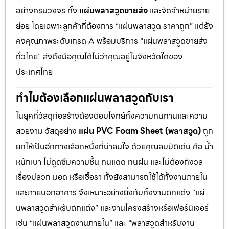
อย่างครบวงจร ทั้ง
แผ่นพลาสวูดขายส่ง
และจัดจำหน่ายราย
ย่อย โดยเฉพาะลูกค้าที่ต้องการ “แผ่นพลาสวูด ราคาถูก” แต่ยัง
คงคุณภาพระดับเกรด A พร้อมบริการ “แผ่นพลาสวูดขายส่ง
ทั่วไทย” ส่งถึงมือคุณได้ไม่ว่าคุณอยู่ในจังหวัดใดของ
ประเทศไทย
ทำไมต้องเลือกแผ่นพลาสวูดกับเรา
ในยุคที่วัสดุก่อสร้างต้องตอบโจทย์ทั้งความทนทานและความ
สวยงาม วัสดุอย่าง
แผ่น PVC Foam Sheet (พลาสวูด)
ถูก
ยกให้เป็นอีกทางเลือกหนึ่งที่น่าสนใจ ด้วยคุณสมบัติเด่น คือ น้ำ
หนักเบา ไม่ดูดซึมความชื้น ทนแดด ทนฝน และไม่ต้องกังวล
เรื่องปลวก มอด หรือเชื้อรา ทั้งยังสามารถใช้ได้ทั้งงานภายใน
และภายนอกอาคาร จึงเหมาะอย่างยิ่งกับทั้งงานตกแต่ง “แผ่
นพลาสวูดสำหรับตกแต่ง” และงานโครงสร้างหรือเฟอร์นิเจอร์
เช่น “แผ่นพลาสวูดงานภายใน” และ “พลาสวูดสำหรับงาน