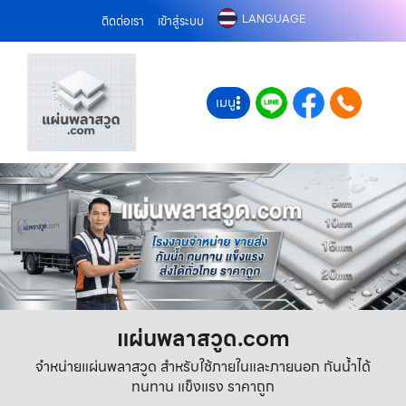
LANGUAGE
ติดต่อเรา
เข้าสู่ระบบ
เมนู
แผ่นพลาสวูด.com
จำหน่ายแผ่นพลาสวูด สำหรับใช้ภายในและภายนอก กันน้ำได้
ทนทาน แข็งแรง ราคาถูก