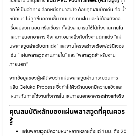
สวยงาม วัสดุอย่าง
แผ่น PVC Foam Sheet (พลาสวูด)
ถูก
ยกให้เป็นอีกทางเลือกหนึ่งที่น่าสนใจ ด้วยคุณสมบัติเด่น คือ น้ำ
หนักเบา ไม่ดูดซึมความชื้น ทนแดด ทนฝน และไม่ต้องกังวล
เรื่องปลวก มอด หรือเชื้อรา ทั้งยังสามารถใช้ได้ทั้งงานภายใน
และภายนอกอาคาร จึงเหมาะอย่างยิ่งกับทั้งงานตกแต่ง “แผ่
นพลาสวูดสำหรับตกแต่ง” และงานโครงสร้างหรือเฟอร์นิเจอร์
เช่น “แผ่นพลาสวูดงานภายใน” และ “พลาสวูดสำหรับงาน
ภายนอก”
จากข้อมูลของผู้ผลิตพบว่า แผ่นพลาสวูดผ่านกระบวนการ
ผลิต Celuka Process ซึ่งทำให้ผิวด้านนอกมีความแข็งและ
เหมาะกับการใช้งานทั้งภายในและภายนอกอาคารอย่างแท้จริง
คุณสมบัติหลักของแผ่นพลาสวูดที่คุณควร
รู้
แผ่นพลาสวูดมีความหนาหลากหลายตั้งแต่ 1 มม. ถึง 25