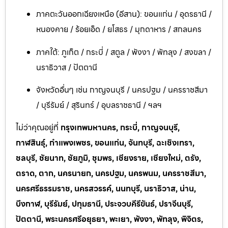
ภาคตะวันออกเฉียงเหนือ (อีสาน): ขอนแก่น / อุดรธานี /
หนองคาย / ร้อยเอ็ด / ยโสธร / มุกดาหาร / สกลนคร
ภาคใต้: ภูเก็ต / กระบี่ / สตูล / พังงา / พัทลุง / สงขลา /
นราธิวาส / ปัตตานี
จังหวัดอื่นๆ เช่น กาญจนบุรี / นครปฐม / นครราชสีมา
/ บุรีรัมย์ / สุรินทร์ / อุบลราชธานี / ฯลฯ
ไม่ว่าคุณอยู่ที่
กรุงเทพมหานคร, กระบี่, กาญจนบุรี,
กาฬสินธุ์, กำแพงเพชร, ขอนแก่น, จันทบุรี, ฉะเชิงเทรา,
ชลบุรี, ชัยนาท, ชัยภูมิ, ชุมพร, เชียงราย, เชียงใหม่, ตรัง,
ตราด, ตาก, นครนายก, นครปฐม, นครพนม, นครราชสีมา,
นครศรีธรรมราช, นครสวรรค์, นนทบุรี, นราธิวาส, น่าน,
บึงกาฬ, บุรีรัมย์, ปทุมธานี, ประจวบคีรีขันธ์, ปราจีนบุรี,
ปัตตานี, พระนครศรีอยุธยา, พะเยา, พังงา, พัทลุง, พิจิตร,