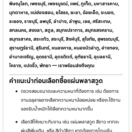
พิษณุโลก, เพชรบุรี, เพชรบูรณ์, แพร่, ภูเก็ต, มหาสารคาม,
มุกดาหาร, แม่ฮ่องสอน, ยโสธร, ยะลา, ร้อยเอ็ด, ระนอง,
ระยอง, ราชบุรี, ลพบุรี, ลำปาง, ลำพูน, เลย, ศรีสะเกษ,
สกลนคร, สงขลา, สตูล, สมุทรปราการ, สมุทรสงคราม,
สมุทรสาคร, สระแก้ว, สระบุรี, สิงห์บุรี, สุโขทัย, สุพรรณบุรี,
สุราษฎร์ธานี, สุรินทร์, หนองคาย, หนองบัวลำภู, อ่างทอง,
อำนาจเจริญ, อุดรธานี, อุตรดิตถ์, อุทัยธานี, อุบลธานี,
โคราช, แปดริ้ว, พัทยา — เราพร้อมส่งถึงคุณ
คำแนะนำก่อนเลือกซื้อแผ่นพลาสวูด
ตรวจสอบขนาดและความหนาที่ต้องการ เช่น ต้องการ
งานฉลุลายอาจเลือกความหนาน้อยหน่อย หรือจะใช้งาน
รองรับน้ำหนักให้เลือกความหนามากขึ้น
เลือกสีให้เหมาะกับงาน เช่น แผ่นพลาสวูด สีขาว หากจะ
พ่นสีเพิ่มเติม, หรือ สีดำ/สีเทา หากต้องการโทนเข้ม