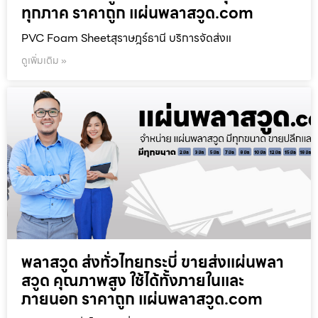
ทุกภาค ราคาถูก แผ่นพลาสวูด.com
PVC Foam Sheetสุราษฎร์ธานี บริการจัดส่งแ
ดูเพิ่มเติม »
พลาสวูด ส่งทั่วไทยกระบี่ ขายส่งแผ่นพลา
สวูด คุณภาพสูง ใช้ได้ทั้งภายในและ
ภายนอก ราคาถูก แผ่นพลาสวูด.com