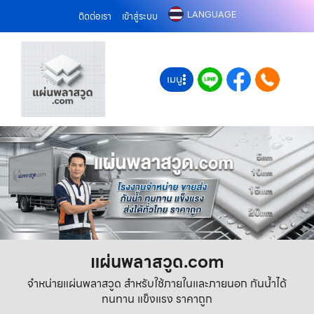
LANGUAGE
ติดต่อเรา
เข้าสู่ระบบ
เมนู
แผ่นพลาสวูด.com
จำหน่ายแผ่นพลาสวูด สำหรับใช้ภายในและภายนอก กันน้ำได้
ทนทาน แข็งแรง ราคาถูก