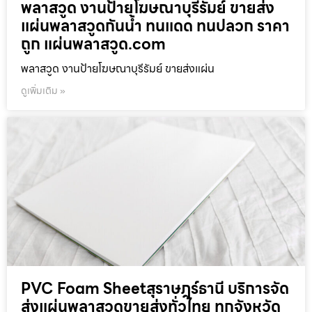
พลาสวูด งานป้ายโฆษณาบุรีรัมย์ ขายส่ง
แผ่นพลาสวูดกันน้ำ ทนแดด ทนปลวก ราคา
ถูก แผ่นพลาสวูด.com
พลาสวูด งานป้ายโฆษณาบุรีรัมย์ ขายส่งแผ่น
ดูเพิ่มเติม »
PVC Foam Sheetสุราษฎร์ธานี บริการจัด
ส่งแผ่นพลาสวูดขายส่งทั่วไทย ทุกจังหวัด