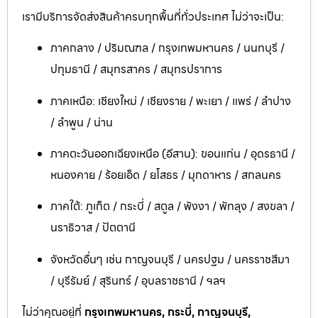
เรามีบริการจัดส่งสินค้าครบทุกพื้นที่ทั่วประเทศ ไม่ว่าจะเป็น:
ภาคกลาง / ปริมณฑล / กรุงเทพมหานคร / นนทบุรี /
ปทุมธานี / สมุทรสาคร / สมุทรปราการ
ภาคเหนือ: เชียงใหม่ / เชียงราย / พะเยา / แพร่ / ลำปาง
/ ลำพูน / น่าน
ภาคตะวันออกเฉียงเหนือ (อีสาน): ขอนแก่น / อุดรธานี /
หนองคาย / ร้อยเอ็ด / ยโสธร / มุกดาหาร / สกลนคร
ภาคใต้: ภูเก็ต / กระบี่ / สตูล / พังงา / พัทลุง / สงขลา /
นราธิวาส / ปัตตานี
จังหวัดอื่นๆ เช่น กาญจนบุรี / นครปฐม / นครราชสีมา
/ บุรีรัมย์ / สุรินทร์ / อุบลราชธานี / ฯลฯ
ไม่ว่าคุณอยู่ที่
กรุงเทพมหานคร, กระบี่, กาญจนบุรี,