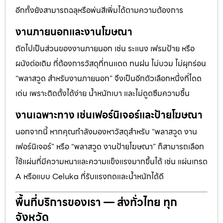
อีกทั้งยังสามารถฉลุหรือพ่นสีเพิ่มได้ตามความต้องการ
งานภายนอกและงานโฆษณา
ถัดไปเป็นส่วนของงานภายนอก เช่น ระแนง เฟรมป้าย หรือ
ผนังต่อเติม ที่ต้องการวัสดุที่ทนแดด ทนฝน ไม่บวม ไม่ผุกร่อน
“พลาสวูด สำหรับงานภายนอก” จึงเป็นอีกตัวเลือกหนึ่งที่โดด
เด่น เพราะติดตั้งได้ง่าย น้ำหนักเบา และไม่ดูดซึมความชื้น
งานเฉพาะทาง เช่นเฟอร์นิเจอร์และป้ายโฆษณา
นอกจากนี้ หากคุณกำลังมองหาวัสดุสำหรับ “พลาสวูด งาน
เฟอร์นิเจอร์” หรือ “พลาสวูด งานป้ายโฆษณา” ก็สามารถเลือก
ใช้แผ่นที่มีความหนาและความแข็งแรงมากขึ้นได้ เช่น แผ่นเกรด
A หรือแบบ Celuka ที่รับแรงกดและน้ำหนักได้ดี
พื้นที่บริการของเรา — ส่งทั่วไทย ทุก
จังหวัด