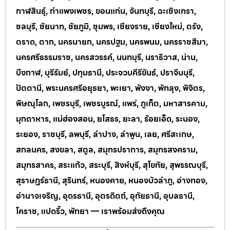
กาฬสินธุ์, กำแพงเพชร, ขอนแก่น, จันทบุรี, ฉะเชิงเทรา,
ชลบุรี, ชัยนาท, ชัยภูมิ, ชุมพร, เชียงราย, เชียงใหม่, ตรัง,
ตราด, ตาก, นครนายก, นครปฐม, นครพนม, นครราชสีมา,
นครศรีธรรมราช, นครสวรรค์, นนทบุรี, นราธิวาส, น่าน,
บึงกาฬ, บุรีรัมย์, ปทุมธานี, ประจวบคีรีขันธ์, ปราจีนบุรี,
ปัตตานี, พระนครศรีอยุธยา, พะเยา, พังงา, พัทลุง, พิจิตร,
พิษณุโลก, เพชรบุรี, เพชรบูรณ์, แพร่, ภูเก็ต, มหาสารคาม,
มุกดาหาร, แม่ฮ่องสอน, ยโสธร, ยะลา, ร้อยเอ็ด, ระนอง,
ระยอง, ราชบุรี, ลพบุรี, ลำปาง, ลำพูน, เลย, ศรีสะเกษ,
สกลนคร, สงขลา, สตูล, สมุทรปราการ, สมุทรสงคราม,
สมุทรสาคร, สระแก้ว, สระบุรี, สิงห์บุรี, สุโขทัย, สุพรรณบุรี,
สุราษฎร์ธานี, สุรินทร์, หนองคาย, หนองบัวลำภู, อ่างทอง,
อำนาจเจริญ, อุดรธานี, อุตรดิตถ์, อุทัยธานี, อุบลธานี,
โคราช, แปดริ้ว, พัทยา — เราพร้อมส่งถึงคุณ