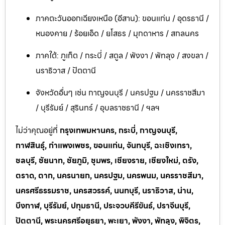
ภาคตะวันออกเฉียงเหนือ (อีสาน): ขอนแก่น / อุดรธานี /
หนองคาย / ร้อยเอ็ด / ยโสธร / มุกดาหาร / สกลนคร
ภาคใต้: ภูเก็ต / กระบี่ / สตูล / พังงา / พัทลุง / สงขลา /
นราธิวาส / ปัตตานี
จังหวัดอื่นๆ เช่น กาญจนบุรี / นครปฐม / นครราชสีมา
/ บุรีรัมย์ / สุรินทร์ / อุบลราชธานี / ฯลฯ
ไม่ว่าคุณอยู่ที่
กรุงเทพมหานคร, กระบี่, กาญจนบุรี,
กาฬสินธุ์, กำแพงเพชร, ขอนแก่น, จันทบุรี, ฉะเชิงเทรา,
ชลบุรี, ชัยนาท, ชัยภูมิ, ชุมพร, เชียงราย, เชียงใหม่, ตรัง,
ตราด, ตาก, นครนายก, นครปฐม, นครพนม, นครราชสีมา,
นครศรีธรรมราช, นครสวรรค์, นนทบุรี, นราธิวาส, น่าน,
บึงกาฬ, บุรีรัมย์, ปทุมธานี, ประจวบคีรีขันธ์, ปราจีนบุรี,
ปัตตานี, พระนครศรีอยุธยา, พะเยา, พังงา, พัทลุง, พิจิตร,