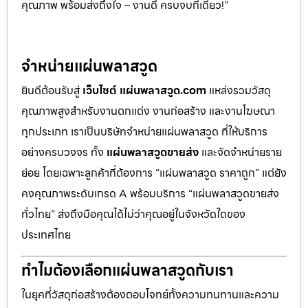
คุณภาพ พร้อมส่งถึงใจ – งานดี ครบจบที่เดียว!”
จำหน่ายแผ่นพลาสวูด
ยินดีต้อนรับสู่
เว็บไซต์ แผ่นพลาสวูด.com
แหล่งรวมวัสดุ
คุณภาพสูงสำหรับงานตกแต่ง งานก่อสร้าง และงานโฆษณา
ทุกประเภท เราเป็นบริษัทจำหน่ายแผ่นพลาสวูด ที่ให้บริการ
อย่างครบวงจร ทั้ง
แผ่นพลาสวูดขายส่ง
และจัดจำหน่ายราย
ย่อย โดยเฉพาะลูกค้าที่ต้องการ “แผ่นพลาสวูด ราคาถูก” แต่ยัง
คงคุณภาพระดับเกรด A พร้อมบริการ “แผ่นพลาสวูดขายส่ง
ทั่วไทย” ส่งถึงมือคุณได้ไม่ว่าคุณอยู่ในจังหวัดใดของ
ประเทศไทย
ทำไมต้องเลือกแผ่นพลาสวูดกับเรา
ในยุคที่วัสดุก่อสร้างต้องตอบโจทย์ทั้งความทนทานและความ