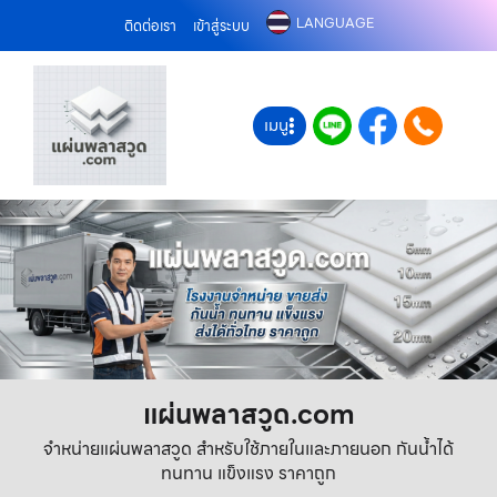
LANGUAGE
ติดต่อเรา
เข้าสู่ระบบ
เมนู
แผ่นพลาสวูด.com
จำหน่ายแผ่นพลาสวูด สำหรับใช้ภายในและภายนอก กันน้ำได้
ทนทาน แข็งแรง ราคาถูก