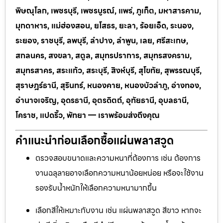
พิษณุโลก, เพชรบุรี, เพชรบูรณ์, แพร่, ภูเก็ต, มหาสารคาม,
มุกดาหาร, แม่ฮ่องสอน, ยโสธร, ยะลา, ร้อยเอ็ด, ระนอง,
ระยอง, ราชบุรี, ลพบุรี, ลำปาง, ลำพูน, เลย, ศรีสะเกษ,
สกลนคร, สงขลา, สตูล, สมุทรปราการ, สมุทรสงคราม,
สมุทรสาคร, สระแก้ว, สระบุรี, สิงห์บุรี, สุโขทัย, สุพรรณบุรี,
สุราษฎร์ธานี, สุรินทร์, หนองคาย, หนองบัวลำภู, อ่างทอง,
อำนาจเจริญ, อุดรธานี, อุตรดิตถ์, อุทัยธานี, อุบลธานี,
โคราช, แปดริ้ว, พัทยา — เราพร้อมส่งถึงคุณ
คำแนะนำก่อนเลือกซื้อแผ่นพลาสวูด
ตรวจสอบขนาดและความหนาที่ต้องการ เช่น ต้องการ
งานฉลุลายอาจเลือกความหนาน้อยหน่อย หรือจะใช้งาน
รองรับน้ำหนักให้เลือกความหนามากขึ้น
เลือกสีให้เหมาะกับงาน เช่น แผ่นพลาสวูด สีขาว หากจะ