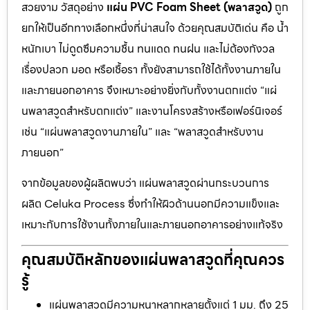
สวยงาม วัสดุอย่าง
แผ่น PVC Foam Sheet (พลาสวูด)
ถูก
ยกให้เป็นอีกทางเลือกหนึ่งที่น่าสนใจ ด้วยคุณสมบัติเด่น คือ น้ำ
หนักเบา ไม่ดูดซึมความชื้น ทนแดด ทนฝน และไม่ต้องกังวล
เรื่องปลวก มอด หรือเชื้อรา ทั้งยังสามารถใช้ได้ทั้งงานภายใน
และภายนอกอาคาร จึงเหมาะอย่างยิ่งกับทั้งงานตกแต่ง “แผ่
นพลาสวูดสำหรับตกแต่ง” และงานโครงสร้างหรือเฟอร์นิเจอร์
เช่น “แผ่นพลาสวูดงานภายใน” และ “พลาสวูดสำหรับงาน
ภายนอก”
จากข้อมูลของผู้ผลิตพบว่า แผ่นพลาสวูดผ่านกระบวนการ
ผลิต Celuka Process ซึ่งทำให้ผิวด้านนอกมีความแข็งและ
เหมาะกับการใช้งานทั้งภายในและภายนอกอาคารอย่างแท้จริง
คุณสมบัติหลักของแผ่นพลาสวูดที่คุณควร
รู้
แผ่นพลาสวูดมีความหนาหลากหลายตั้งแต่ 1 มม. ถึง 25