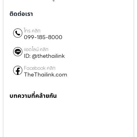
ติดต่อเรา
โทร คลิก
099-185-8000
แอดไลน์ คลิก
ID: @thethailink
Facebook คลิก
TheThailink.com
บทความที่คล้ายกัน