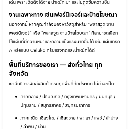
เด่น เพราะติดตั้งได้ง่าย น้ำหนักเบา และไม่ดูดซึมความชื้น
งานเฉพาะทาง เช่นเฟอร์นิเจอร์และป้ายโฆษณา
นอกจากนี้ หากคุณกำลังมองหาวัสดุสำหรับ “พลาสวูด งาน
เฟอร์นิเจอร์” หรือ “พลาสวูด งานป้ายโฆษณา” ก็สามารถเลือก
ใช้แผ่นที่มีความหนาและความแข็งแรงมากขึ้นได้ เช่น แผ่นเกรด
A หรือแบบ Celuka ที่รับแรงกดและน้ำหนักได้ดี
พื้นที่บริการของเรา — ส่งทั่วไทย ทุก
จังหวัด
เรามีบริการจัดส่งสินค้าครบทุกพื้นที่ทั่วประเทศ ไม่ว่าจะเป็น:
ภาคกลาง / ปริมณฑล / กรุงเทพมหานคร / นนทบุรี /
ปทุมธานี / สมุทรสาคร / สมุทรปราการ
ภาคเหนือ: เชียงใหม่ / เชียงราย / พะเยา / แพร่ / ลำปาง
/ ลำพูน / น่าน