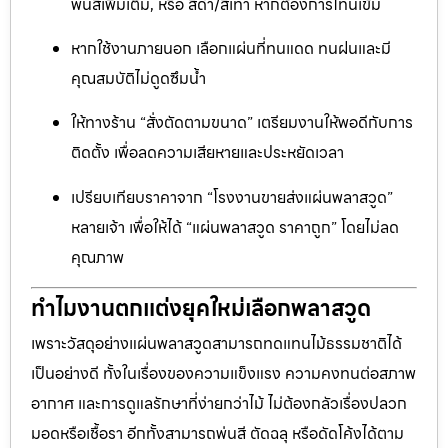
พ่นสีเพิ่มเติม, หรือ สีดำ/สีเทา หากต้องการโทนเข้ม
หากใช้งานภายนอก เลือกแผ่นที่ทนแดด ทนฝนและมี
คุณสมบัติไม่ดูดซึมน้ำ
ให้ทางร้าน “สั่งตัดตามขนาด” เตรียมงานให้พอดีกับการ
ติดตั้ง เพื่อลดความเสียหายและประหยัดเวลา
เปรียบเทียบราคาจาก “โรงงานขายส่งแผ่นพลาสวูด”
หลายเจ้า เพื่อให้ได้ “แผ่นพลาสวูด ราคาถูก” โดยไม่ลด
คุณภาพ
ทำไมงานตกแต่งยุคใหม่เลือกพลาสวูด
เพราะวัสดุอย่างแผ่นพลาสวูดสามารถทดแทนไม้ธรรมชาติได้
เป็นอย่างดี ทั้งในเรื่องของความแข็งแรง ความคงทนต่อสภาพ
อากาศ และการดูแลรักษาที่ง่ายกว่าไม้ ไม่ต้องกลัวเรื่องปลวก
มอดหรือเชื้อรา อีกทั้งสามารถพ่นสี ตัดฉลุ หรือดัดโค้งได้ตาม