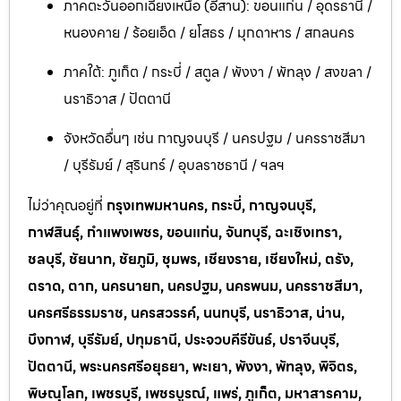
ภาคตะวันออกเฉียงเหนือ (อีสาน): ขอนแก่น / อุดรธานี /
หนองคาย / ร้อยเอ็ด / ยโสธร / มุกดาหาร / สกลนคร
ภาคใต้: ภูเก็ต / กระบี่ / สตูล / พังงา / พัทลุง / สงขลา /
นราธิวาส / ปัตตานี
จังหวัดอื่นๆ เช่น กาญจนบุรี / นครปฐม / นครราชสีมา
/ บุรีรัมย์ / สุรินทร์ / อุบลราชธานี / ฯลฯ
ไม่ว่าคุณอยู่ที่
กรุงเทพมหานคร, กระบี่, กาญจนบุรี,
กาฬสินธุ์, กำแพงเพชร, ขอนแก่น, จันทบุรี, ฉะเชิงเทรา,
ชลบุรี, ชัยนาท, ชัยภูมิ, ชุมพร, เชียงราย, เชียงใหม่, ตรัง,
ตราด, ตาก, นครนายก, นครปฐม, นครพนม, นครราชสีมา,
นครศรีธรรมราช, นครสวรรค์, นนทบุรี, นราธิวาส, น่าน,
บึงกาฬ, บุรีรัมย์, ปทุมธานี, ประจวบคีรีขันธ์, ปราจีนบุรี,
ปัตตานี, พระนครศรีอยุธยา, พะเยา, พังงา, พัทลุง, พิจิตร,
พิษณุโลก, เพชรบุรี, เพชรบูรณ์, แพร่, ภูเก็ต, มหาสารคาม,