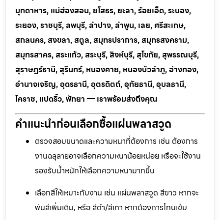
มุกดาหาร, แม่ฮ่องสอน, ยโสธร, ยะลา, ร้อยเอ็ด, ระนอง,
ระยอง, ราชบุรี, ลพบุรี, ลำปาง, ลำพูน, เลย, ศรีสะเกษ,
สกลนคร, สงขลา, สตูล, สมุทรปราการ, สมุทรสงคราม,
สมุทรสาคร, สระแก้ว, สระบุรี, สิงห์บุรี, สุโขทัย, สุพรรณบุรี,
สุราษฎร์ธานี, สุรินทร์, หนองคาย, หนองบัวลำภู, อ่างทอง,
อำนาจเจริญ, อุดรธานี, อุตรดิตถ์, อุทัยธานี, อุบลธานี,
โคราช, แปดริ้ว, พัทยา — เราพร้อมส่งถึงคุณ
คำแนะนำก่อนเลือกซื้อแผ่นพลาสวูด
ตรวจสอบขนาดและความหนาที่ต้องการ เช่น ต้องการ
งานฉลุลายอาจเลือกความหนาน้อยหน่อย หรือจะใช้งาน
รองรับน้ำหนักให้เลือกความหนามากขึ้น
เลือกสีให้เหมาะกับงาน เช่น แผ่นพลาสวูด สีขาว หากจะ
พ่นสีเพิ่มเติม, หรือ สีดำ/สีเทา หากต้องการโทนเข้ม