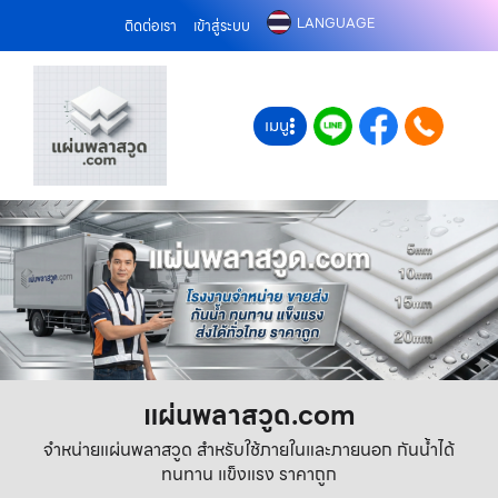
LANGUAGE
ติดต่อเรา
เข้าสู่ระบบ
เมนู
แผ่นพลาสวูด.com
จำหน่ายแผ่นพลาสวูด สำหรับใช้ภายในและภายนอก กันน้ำได้
ทนทาน แข็งแรง ราคาถูก