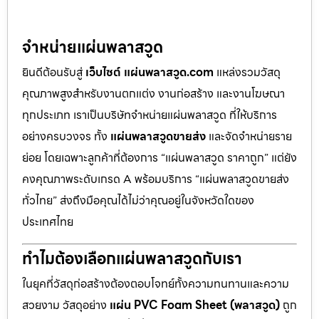
จำหน่ายแผ่นพลาสวูด
ยินดีต้อนรับสู่
เว็บไซต์ แผ่นพลาสวูด.com
แหล่งรวมวัสดุ
คุณภาพสูงสำหรับงานตกแต่ง งานก่อสร้าง และงานโฆษณา
ทุกประเภท เราเป็นบริษัทจำหน่ายแผ่นพลาสวูด ที่ให้บริการ
อย่างครบวงจร ทั้ง
แผ่นพลาสวูดขายส่ง
และจัดจำหน่ายราย
ย่อย โดยเฉพาะลูกค้าที่ต้องการ “แผ่นพลาสวูด ราคาถูก” แต่ยัง
คงคุณภาพระดับเกรด A พร้อมบริการ “แผ่นพลาสวูดขายส่ง
ทั่วไทย” ส่งถึงมือคุณได้ไม่ว่าคุณอยู่ในจังหวัดใดของ
ประเทศไทย
ทำไมต้องเลือกแผ่นพลาสวูดกับเรา
ในยุคที่วัสดุก่อสร้างต้องตอบโจทย์ทั้งความทนทานและความ
สวยงาม วัสดุอย่าง
แผ่น PVC Foam Sheet (พลาสวูด)
ถูก