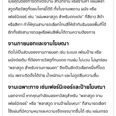
เมื่อคุณต้องการตกแต่งบ้าน สำนักงาน หรือร้านค้า แผ่นพลา
สวูดคือวัสดุที่ตอบโจทย์ได้ดี ทั้งในงานเพดาน ผนัง หรือ
เฟอร์นิเจอร์ เช่น “แผ่นพลาสวูด สำหรับตกแต่ง” ที่สีขาว สีดำ
หรือสีเทา ทำให้คุณสามารถเลือกโทนสีให้เข้ากับธีมของพื้นที่ได้
อีกทั้งยังสามารถฉลุหรือพ่นสีเพิ่มได้ตามความต้องการ
งานภายนอกและงานโฆษณา
ถัดไปเป็นส่วนของงานภายนอก เช่น ระแนง เฟรมป้าย หรือ
ผนังต่อเติม ที่ต้องการวัสดุที่ทนแดด ทนฝน ไม่บวม ไม่ผุกร่อน
“พลาสวูด สำหรับงานภายนอก” จึงเป็นอีกตัวเลือกหนึ่งที่โดด
เด่น เพราะติดตั้งได้ง่าย น้ำหนักเบา และไม่ดูดซึมความชื้น
งานเฉพาะทาง เช่นเฟอร์นิเจอร์และป้ายโฆษณา
นอกจากนี้ หากคุณกำลังมองหาวัสดุสำหรับ “พลาสวูด งาน
เฟอร์นิเจอร์” หรือ “พลาสวูด งานป้ายโฆษณา” ก็สามารถเลือก
ใช้แผ่นที่มีความหนาและความแข็งแรงมากขึ้นได้ เช่น แผ่นเกรด