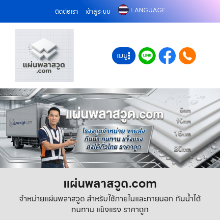
LANGUAGE
ติดต่อเรา
เข้าสู่ระบบ
เมนู
แผ่นพลาสวูด.com
จำหน่ายแผ่นพลาสวูด สำหรับใช้ภายในและภายนอก กันน้ำได้
ทนทาน แข็งแรง ราคาถูก