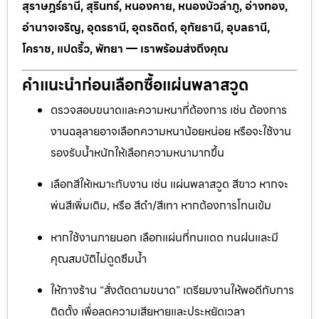
สุราษฎร์ธานี, สุรินทร์, หนองคาย, หนองบัวลำภู, อ่างทอง,
อำนาจเจริญ, อุดรธานี, อุตรดิตถ์, อุทัยธานี, อุบลธานี,
โคราช, แปดริ้ว, พัทยา — เราพร้อมส่งถึงคุณ
คำแนะนำก่อนเลือกซื้อแผ่นพลาสวูด
ตรวจสอบขนาดและความหนาที่ต้องการ เช่น ต้องการ
งานฉลุลายอาจเลือกความหนาน้อยหน่อย หรือจะใช้งาน
รองรับน้ำหนักให้เลือกความหนามากขึ้น
เลือกสีให้เหมาะกับงาน เช่น แผ่นพลาสวูด สีขาว หากจะ
พ่นสีเพิ่มเติม, หรือ สีดำ/สีเทา หากต้องการโทนเข้ม
หากใช้งานภายนอก เลือกแผ่นที่ทนแดด ทนฝนและมี
คุณสมบัติไม่ดูดซึมน้ำ
ให้ทางร้าน “สั่งตัดตามขนาด” เตรียมงานให้พอดีกับการ
ติดตั้ง เพื่อลดความเสียหายและประหยัดเวลา