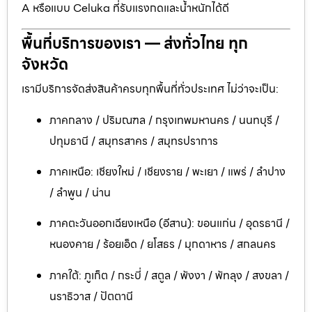
A หรือแบบ Celuka ที่รับแรงกดและน้ำหนักได้ดี
พื้นที่บริการของเรา — ส่งทั่วไทย ทุก
จังหวัด
เรามีบริการจัดส่งสินค้าครบทุกพื้นที่ทั่วประเทศ ไม่ว่าจะเป็น:
ภาคกลาง / ปริมณฑล / กรุงเทพมหานคร / นนทบุรี /
ปทุมธานี / สมุทรสาคร / สมุทรปราการ
ภาคเหนือ: เชียงใหม่ / เชียงราย / พะเยา / แพร่ / ลำปาง
/ ลำพูน / น่าน
ภาคตะวันออกเฉียงเหนือ (อีสาน): ขอนแก่น / อุดรธานี /
หนองคาย / ร้อยเอ็ด / ยโสธร / มุกดาหาร / สกลนคร
ภาคใต้: ภูเก็ต / กระบี่ / สตูล / พังงา / พัทลุง / สงขลา /
นราธิวาส / ปัตตานี