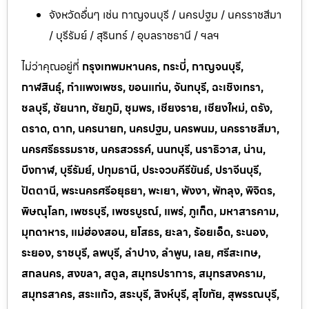
จังหวัดอื่นๆ เช่น กาญจนบุรี / นครปฐม / นครราชสีมา
/ บุรีรัมย์ / สุรินทร์ / อุบลราชธานี / ฯลฯ
ไม่ว่าคุณอยู่ที่
กรุงเทพมหานคร, กระบี่, กาญจนบุรี,
กาฬสินธุ์, กำแพงเพชร, ขอนแก่น, จันทบุรี, ฉะเชิงเทรา,
ชลบุรี, ชัยนาท, ชัยภูมิ, ชุมพร, เชียงราย, เชียงใหม่, ตรัง,
ตราด, ตาก, นครนายก, นครปฐม, นครพนม, นครราชสีมา,
นครศรีธรรมราช, นครสวรรค์, นนทบุรี, นราธิวาส, น่าน,
บึงกาฬ, บุรีรัมย์, ปทุมธานี, ประจวบคีรีขันธ์, ปราจีนบุรี,
ปัตตานี, พระนครศรีอยุธยา, พะเยา, พังงา, พัทลุง, พิจิตร,
พิษณุโลก, เพชรบุรี, เพชรบูรณ์, แพร่, ภูเก็ต, มหาสารคาม,
มุกดาหาร, แม่ฮ่องสอน, ยโสธร, ยะลา, ร้อยเอ็ด, ระนอง,
ระยอง, ราชบุรี, ลพบุรี, ลำปาง, ลำพูน, เลย, ศรีสะเกษ,
สกลนคร, สงขลา, สตูล, สมุทรปราการ, สมุทรสงคราม,
สมุทรสาคร, สระแก้ว, สระบุรี, สิงห์บุรี, สุโขทัย, สุพรรณบุรี,