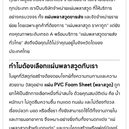
ทุกประเภท เราเป็นบริษัทจำหน่ายแผ่นพลาสวูด ที่ให้บริการ
อย่างครบวงจร ทั้ง
แผ่นพลาสวูดขายส่ง
และจัดจำหน่ายราย
ย่อย โดยเฉพาะลูกค้าที่ต้องการ “แผ่นพลาสวูด ราคาถูก” แต่ยัง
คงคุณภาพระดับเกรด A พร้อมบริการ “แผ่นพลาสวูดขายส่ง
ทั่วไทย” ส่งถึงมือคุณได้ไม่ว่าคุณอยู่ในจังหวัดใดของ
ประเทศไทย
ทำไมต้องเลือกแผ่นพลาสวูดกับเรา
ในยุคที่วัสดุก่อสร้างต้องตอบโจทย์ทั้งความทนทานและความ
สวยงาม วัสดุอย่าง
แผ่น PVC Foam Sheet (พลาสวูด)
ถูก
ยกให้เป็นอีกทางเลือกหนึ่งที่น่าสนใจ ด้วยคุณสมบัติเด่น คือ น้ำ
หนักเบา ไม่ดูดซึมความชื้น ทนแดด ทนฝน และไม่ต้องกังวล
เรื่องปลวก มอด หรือเชื้อรา ทั้งยังสามารถใช้ได้ทั้งงานภายใน
และภายนอกอาคาร จึงเหมาะอย่างยิ่งกับทั้งงานตกแต่ง “แผ่
นพลาสวูดสำหรับตกแต่ง” และงานโครงสร้างหรือเฟอร์นิเจอร์