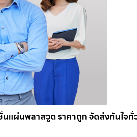
ั่นแผ่นพลาสวูด ราคาถูก จัดส่งทันใจทั่