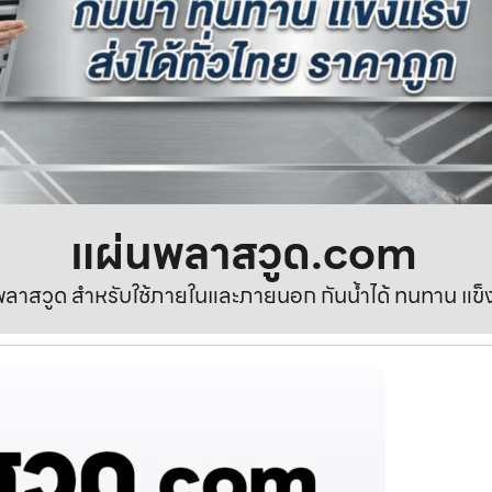
แผ่นพลาสวูด.com
ลาสวูด สำหรับใช้ภายในและภายนอก กันน้ำได้ ทนทาน แข็