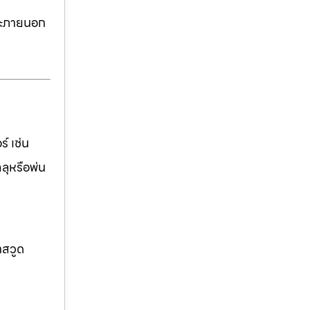
ละภายนอก
์ เช่น
ฉลุหรือพ่น
าสวูด