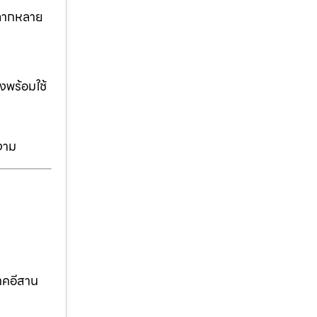
่หลากหลาย
งพร้อมใช้
งาม
าคอีสาน