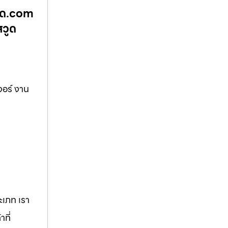
วูด.com
สวูด
จอร์ งาน
เภท เรา
ที่