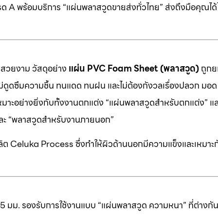
 A พร้อมบริการ “แผ่นพลาสวูดขายส่งทั่วไทย” ส่งถึงมือคุณได้ไ
มสวยงาม วัสดุอย่าง
แผ่น PVC Foam Sheet (พลาสวูด)
ถูกยก
 ไม่ดูดซึมความชื้น ทนแดด ทนฝน และไม่ต้องกังวลเรื่องปลวก มอด ห
หมาะอย่างยิ่งกับทั้งงานตกแต่ง “แผ่นพลาสวูดสำหรับตกแต่ง” แ
” และ “พลาสวูดสำหรับงานภายนอก”
ต Celuka Process ซึ่งทำให้ผิวด้านนอกมีความแข็งและเหมาะก
25 มม. รองรับการใช้งานแบบ “แผ่นพลาสวูด ความหนา” ที่ต่างก