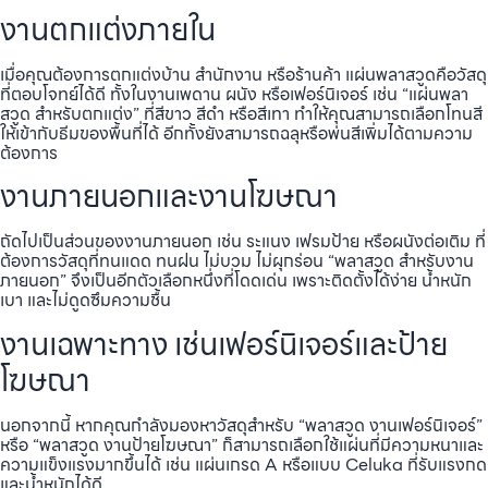
งานตกแต่งภายใน
เมื่อคุณต้องการตกแต่งบ้าน สำนักงาน หรือร้านค้า แผ่นพลาสวูดคือวัสดุ
ที่ตอบโจทย์ได้ดี ทั้งในงานเพดาน ผนัง หรือเฟอร์นิเจอร์ เช่น “แผ่นพลา
สวูด สำหรับตกแต่ง” ที่สีขาว สีดำ หรือสีเทา ทำให้คุณสามารถเลือกโทนสี
ให้เข้ากับธีมของพื้นที่ได้ อีกทั้งยังสามารถฉลุหรือพ่นสีเพิ่มได้ตามความ
ต้องการ
งานภายนอกและงานโฆษณา
ถัดไปเป็นส่วนของงานภายนอก เช่น ระแนง เฟรมป้าย หรือผนังต่อเติม ที่
ต้องการวัสดุที่ทนแดด ทนฝน ไม่บวม ไม่ผุกร่อน “พลาสวูด สำหรับงาน
ภายนอก” จึงเป็นอีกตัวเลือกหนึ่งที่โดดเด่น เพราะติดตั้งได้ง่าย น้ำหนัก
เบา และไม่ดูดซึมความชื้น
งานเฉพาะทาง เช่นเฟอร์นิเจอร์และป้าย
โฆษณา
นอกจากนี้ หากคุณกำลังมองหาวัสดุสำหรับ “พลาสวูด งานเฟอร์นิเจอร์”
หรือ “พลาสวูด งานป้ายโฆษณา” ก็สามารถเลือกใช้แผ่นที่มีความหนาและ
ความแข็งแรงมากขึ้นได้ เช่น แผ่นเกรด A หรือแบบ Celuka ที่รับแรงกด
และน้ำหนักได้ดี