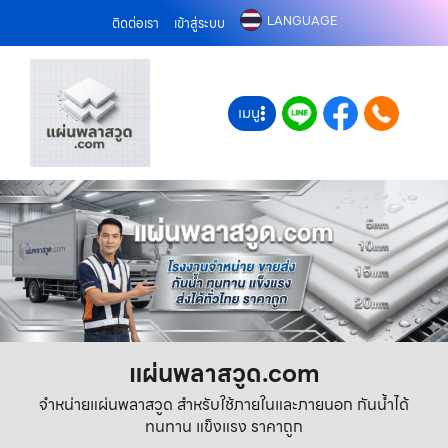
LANGUAGE
ติดต่อเรา
เข้าสู่ระบบ
เมนู
แผ่นพลาสวูด.com
จำหน่ายแผ่นพลาสวูด สำหรับใช้ภายในและภายนอก กันน้ำได้
ทนทาน แข็งแรง ราคาถูก