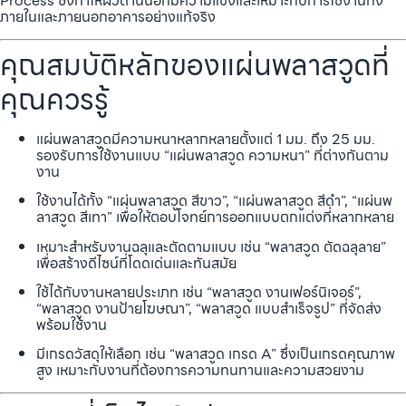
Process ซึ่งทำให้ผิวด้านนอกมีความแข็งและเหมาะกับการใช้งานทั้ง
ภายในและภายนอกอาคารอย่างแท้จริง
คุณสมบัติหลักของแผ่นพลาสวูดที่
คุณควรรู้
แผ่นพลาสวูดมีความหนาหลากหลายตั้งแต่ 1 มม. ถึง 25 มม.
รองรับการใช้งานแบบ “แผ่นพลาสวูด ความหนา” ที่ต่างกันตาม
งาน
ใช้งานได้ทั้ง “แผ่นพลาสวูด สีขาว”, “แผ่นพลาสวูด สีดำ”, “แผ่นพ
ลาสวูด สีเทา” เพื่อให้ตอบโจทย์การออกแบบตกแต่งที่หลากหลาย
เหมาะสำหรับงานฉลุและตัดตามแบบ เช่น “พลาสวูด ตัดฉลุลาย”
เพื่อสร้างดีไซน์ที่โดดเด่นและทันสมัย
ใช้ได้กับงานหลายประเภท เช่น “พลาสวูด งานเฟอร์นิเจอร์”,
“พลาสวูด งานป้ายโฆษณา”, “พลาสวูด แบบสำเร็จรูป” ที่จัดส่ง
พร้อมใช้งาน
มีเกรดวัสดุให้เลือก เช่น “พลาสวูด เกรด A” ซึ่งเป็นเกรดคุณภาพ
สูง เหมาะกับงานที่ต้องการความทนทานและความสวยงาม