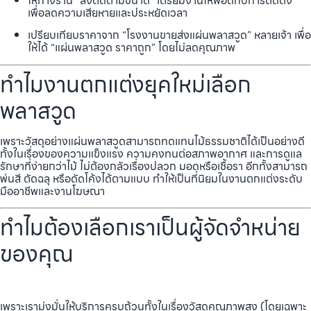
ให้ทางร้าน “สั่งตัดตามขนาด” เตรียมงานให้พอดีกับการติดตั้ง
เพื่อลดความเสียหายและประหยัดเวลา
เปรียบเทียบราคาจาก “โรงงานขายส่งแผ่นพลาสวูด” หลายเจ้า เพื่อ
ให้ได้ “แผ่นพลาสวูด ราคาถูก” โดยไม่ลดคุณภาพ
ทำไมงานตกแต่งยุคใหม่เลือก
พลาสวูด
เพราะวัสดุอย่างแผ่นพลาสวูดสามารถทดแทนไม้ธรรมชาติได้เป็นอย่างดี
ทั้งในเรื่องของความแข็งแรง ความคงทนต่อสภาพอากาศ และการดูแล
รักษาที่ง่ายกว่าไม้ ไม่ต้องกลัวเรื่องปลวก มอดหรือเชื้อรา อีกทั้งสามารถ
พ่นสี ตัดฉลุ หรือดัดโค้งได้ตามแบบ ทำให้เป็นที่นิยมในงานตกแต่งระดับ
มืออาชีพและงานโฆษณา
ทำไมต้องเลือกเราเป็นผู้จัดจำหน่าย
ของคุณ
เพราะเรามุ่งมั่นให้บริการครบถ้วนทั้งในเรื่องวัสดุคุณภาพสูง (โดยเฉพาะ