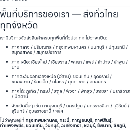
พื้นที่บริการของเรา — ส่งทั่วไทย
ทุกจังหวัด
เรามีบริการจัดส่งสินค้าครบทุกพื้นที่ทั่วประเทศ ไม่ว่าจะเป็น:
ภาคกลาง / ปริมณฑล / กรุงเทพมหานคร / นนทบุรี / ปทุมธานี /
สมุทรสาคร / สมุทรปราการ
ภาคเหนือ: เชียงใหม่ / เชียงราย / พะเยา / แพร่ / ลำปาง / ลำพูน /
น่าน
ภาคตะวันออกเฉียงเหนือ (อีสาน): ขอนแก่น / อุดรธานี /
หนองคาย / ร้อยเอ็ด / ยโสธร / มุกดาหาร / สกลนคร
ภาคใต้: ภูเก็ต / กระบี่ / สตูล / พังงา / พัทลุง / สงขลา / นราธิวาส
/ ปัตตานี
จังหวัดอื่นๆ เช่น กาญจนบุรี / นครปฐม / นครราชสีมา / บุรีรัมย์ /
สุรินทร์ / อุบลราชธานี / ฯลฯ
ไม่ว่าคุณอยู่ที่
กรุงเทพมหานคร, กระบี่, กาญจนบุรี, กาฬสินธุ์,
กำแพงเพชร, ขอนแก่น, จันทบุรี, ฉะเชิงเทรา, ชลบุรี, ชัยนาท, ชัยภูมิ,