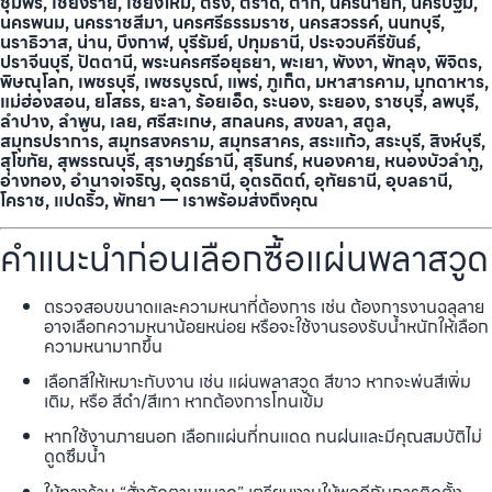
ชุมพร, เชียงราย, เชียงใหม่, ตรัง, ตราด, ตาก, นครนายก, นครปฐม,
นครพนม, นครราชสีมา, นครศรีธรรมราช, นครสวรรค์, นนทบุรี,
นราธิวาส, น่าน, บึงกาฬ, บุรีรัมย์, ปทุมธานี, ประจวบคีรีขันธ์,
ปราจีนบุรี, ปัตตานี, พระนครศรีอยุธยา, พะเยา, พังงา, พัทลุง, พิจิตร,
พิษณุโลก, เพชรบุรี, เพชรบูรณ์, แพร่, ภูเก็ต, มหาสารคาม, มุกดาหาร,
แม่ฮ่องสอน, ยโสธร, ยะลา, ร้อยเอ็ด, ระนอง, ระยอง, ราชบุรี, ลพบุรี,
ลำปาง, ลำพูน, เลย, ศรีสะเกษ, สกลนคร, สงขลา, สตูล,
สมุทรปราการ, สมุทรสงคราม, สมุทรสาคร, สระแก้ว, สระบุรี, สิงห์บุรี,
สุโขทัย, สุพรรณบุรี, สุราษฎร์ธานี, สุรินทร์, หนองคาย, หนองบัวลำภู,
อ่างทอง, อำนาจเจริญ, อุดรธานี, อุตรดิตถ์, อุทัยธานี, อุบลธานี,
โคราช, แปดริ้ว, พัทยา — เราพร้อมส่งถึงคุณ
คำแนะนำก่อนเลือกซื้อแผ่นพลาสวูด
ตรวจสอบขนาดและความหนาที่ต้องการ เช่น ต้องการงานฉลุลาย
อาจเลือกความหนาน้อยหน่อย หรือจะใช้งานรองรับน้ำหนักให้เลือก
ความหนามากขึ้น
เลือกสีให้เหมาะกับงาน เช่น แผ่นพลาสวูด สีขาว หากจะพ่นสีเพิ่ม
เติม, หรือ สีดำ/สีเทา หากต้องการโทนเข้ม
หากใช้งานภายนอก เลือกแผ่นที่ทนแดด ทนฝนและมีคุณสมบัติไม่
ดูดซึมน้ำ