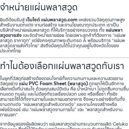
จำหน่ายแผ่นพลาสวูด
ยินดีต้อนรับสู่
เว็บไซต์ แผ่นพลาสวูด.com
แหล่งรวมวัสดุคุณภาพสูง
สำหรับงานตกแต่ง งานก่อสร้าง และงานโฆษณาทุกประเภท เราเป็น
บริษัทจำหน่ายแผ่นพลาสวูด ที่ให้บริการอย่างครบวงจร ทั้ง
แผ่นพลา
สวูดขายส่ง
และจัดจำหน่ายรายย่อย โดยเฉพาะลูกค้าที่ต้องการ “แผ่นพ
ลาสวูด ราคาถูก” แต่ยังคงคุณภาพระดับเกรด A พร้อมบริการ “แผ่นพ
ลาสวูดขายส่งทั่วไทย” ส่งถึงมือคุณได้ไม่ว่าคุณอยู่ในจังหวัดใดของ
ประเทศไทย
ทำไมต้องเลือกแผ่นพลาสวูดกับเรา
ในยุคที่วัสดุก่อสร้างต้องตอบโจทย์ทั้งความทนทานและความสวยงาม
วัสดุอย่าง
แผ่น PVC Foam Sheet (พลาสวูด)
ถูกยกให้เป็นอีกทาง
เลือกหนึ่งที่น่าสนใจ ด้วยคุณสมบัติเด่น คือ น้ำหนักเบา ไม่ดูดซึมความชื้น
ทนแดด ทนฝน และไม่ต้องกังวลเรื่องปลวก มอด หรือเชื้อรา ทั้งยัง
สามารถใช้ได้ทั้งงานภายในและภายนอกอาคาร จึงเหมาะอย่างยิ่งกับทั้ง
งานตกแต่ง “แผ่นพลาสวูดสำหรับตกแต่ง” และงานโครงสร้างหรือ
เฟอร์นิเจอร์ เช่น “แผ่นพลาสวูดงานภายใน” และ “พลาสวูดสำหรับงาน
ภายนอก”
จากข้อมูลของผู้ผลิตพบว่า แผ่นพลาสวูดผ่านกระบวนการผลิต Celuka