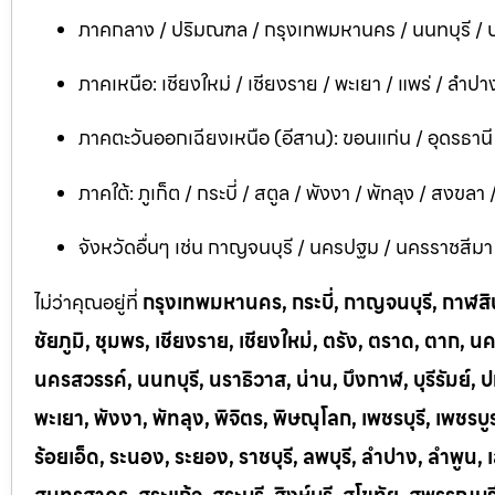
ภาคกลาง / ปริมณฑล / กรุงเทพมหานคร / นนทบุรี / ป
ภาคเหนือ: เชียงใหม่ / เชียงราย / พะเยา / แพร่ / ลำปาง
ภาคตะวันออกเฉียงเหนือ (อีสาน): ขอนแก่น / อุดรธาน
ภาคใต้: ภูเก็ต / กระบี่ / สตูล / พังงา / พัทลุง / สงขลา
จังหวัดอื่นๆ เช่น กาญจนบุรี / นครปฐม / นครราชสีมา / บ
ไม่ว่าคุณอยู่ที่
กรุงเทพมหานคร, กระบี่, กาญจนบุรี, กาฬสินธ
ชัยภูมิ, ชุมพร, เชียงราย, เชียงใหม่, ตรัง, ตราด, ต
นครสวรรค์, นนทบุรี, นราธิวาส, น่าน, บึงกาฬ, บุรีรัมย์, ป
พะเยา, พังงา, พัทลุง, พิจิตร, พิษณุโลก, เพชรบุรี, เพชร
ร้อยเอ็ด, ระนอง, ระยอง, ราชบุรี, ลพบุรี, ลำปาง, ลำพู