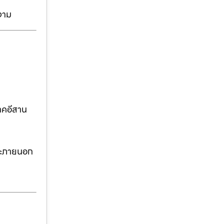
งาม
าคอีสาน
ละภายนอก