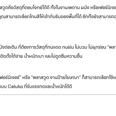
ดคือวัสดุที่ตอบโจทย์ได้ดี ทั้งในงานเพดาน ผนัง หรือเฟอร์นิเจอร
ุณสามารถเลือกโทนสีให้เข้ากับธีมของพื้นที่ได้ อีกทั้งยังสามารถ
ต่อเติม ที่ต้องการวัสดุที่ทนแดด ทนฝน ไม่บวม ไม่ผุกร่อน “พล
ิดตั้งได้ง่าย น้ำหนักเบา และไม่ดูดซึมความชื้น
ร์นิเจอร์” หรือ “พลาสวูด งานป้ายโฆษณา” ก็สามารถเลือกใช้แผ่
บบ Celuka ที่รับแรงกดและน้ำหนักได้ดี