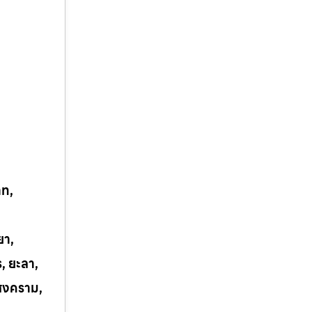
าท,
ยา,
ร, ยะลา,
รสงคราม,