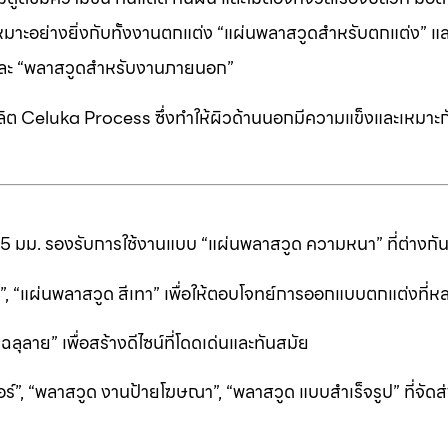
หมาะอย่างยิ่งกับทั้งงานตกแต่ง “แผ่นพลาสวูดสำหรับตกแต่ง” แ
” และ “พลาสวูดสำหรับงานภายนอก”
ต Celuka Process ซึ่งทำให้ผิวด้านนอกมีความแข็งและเหมาะก
25 มม. รองรับการใช้งานแบบ “แผ่นพลาสวูด ความหนา” ที่ต่างก
ีดำ”, “แผ่นพลาสวูด สีเทา” เพื่อให้ตอบโจทย์การออกแบบตกแต่งที
ลาย” เพื่อสร้างดีไซน์ที่โดดเด่นและทันสมัย
ร์”, “พลาสวูด งานป้ายโฆษณา”, “พลาสวูด แบบสำเร็จรูป” ที่จัดส่