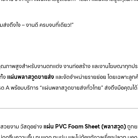
ส่งถึงใจ – งานดี ครบจบที่เดียว!”
คุณภาพสูงสำหรับงานตกแต่ง งานก่อสร้าง และงานโฆษณาทุกประ
ทั้ง
แผ่นพลาสวูดขายส่ง
และจัดจำหน่ายรายย่อย โดยเฉพาะลูกค้า
 A พร้อมบริการ “แผ่นพลาสวูดขายส่งทั่วไทย” ส่งถึงมือคุณได้ไ
มสวยงาม วัสดุอย่าง
แผ่น PVC Foam Sheet (พลาสวูด)
ถูกยก
 ไม่ดูดซึมความชื้น ทนแดด ทนฝน และไม่ต้องกังวลเรื่องปลวก มอด ห