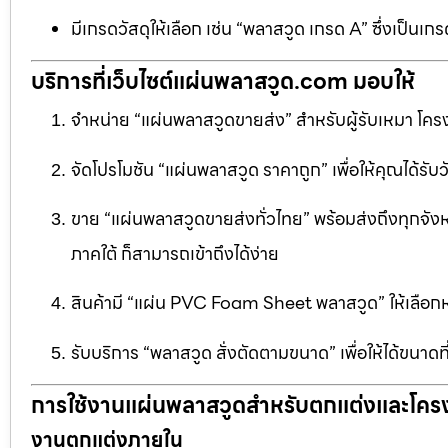
มีเกรดวัสดุให้เลือก เช่น “พลาสวูด เกรด A” ซึ่งเ
บริการที่เว็บไซต์แผ่นพลาสวูด.com มอบให้
จำหน่าย “แผ่นพลาสวูดขายส่ง” สำหรับผู้รับเหมา โครง
จัดโปรโมชัน “แผ่นพลาสวูด ราคาถูก” เพื่อให้คุณได้รับว
ขาย “แผ่นพลาสวูดขายส่งทั่วไทย” พร้อมส่งถึงทุกจัง
ภาคใต้ ก็สามารถเข้าถึงได้ง่าย
สินค้ามี “แผ่น PVC Foam Sheet พลาสวูด” ให้เล
รับบริการ “พลาสวูด สั่งตัดตามขนาด” เพื่อให้ได้ขนาด
การใช้งานแผ่นพลาสวูดสำหรับตกแต่งและโคร
งานตกแต่งภายใน