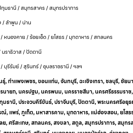
ทุมธานี / สมุทรสาคร / สมุทรปราการ
 / ลำพูน / น่าน
ี / หนองคาย / ร้อยเอ็ด / ยโสธร / มุกดาหาร / สกลนคร
 / นราธิวาส / ปัตตานี
ุรีรัมย์ / สุรินทร์ / อุบลราชธานี / ฯลฯ
ุ์, กำแพงเพชร, ขอนแก่น, จันทบุรี, ฉะเชิงเทรา, ชลบุรี, ชัยน
าก, นครนายก, นครปฐม, นครพนม, นครราชสีมา, นครศรีธรรมราช,
ทุมธานี, ประจวบคีรีขันธ์, ปราจีนบุรี, ปัตตานี, พระนครศรีอยุธ
บูรณ์, แพร่, ภูเก็ต, มหาสารคาม, มุกดาหาร, แม่ฮ่องสอน, ยโสธ
น, เลย, ศรีสะเกษ, สกลนคร, สงขลา, สตูล, สมุทรปราการ, สมุท