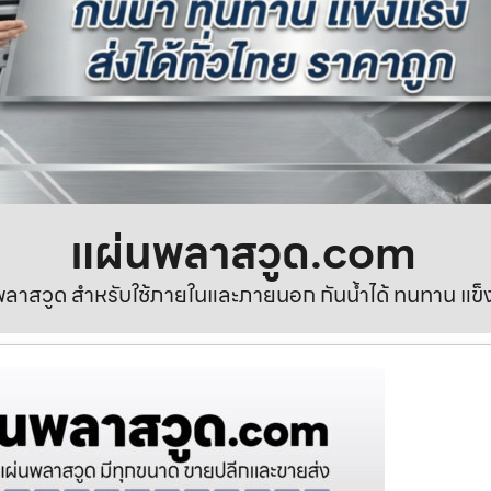
แผ่นพลาสวูด.com
ลาสวูด สำหรับใช้ภายในและภายนอก กันน้ำได้ ทนทาน แข็