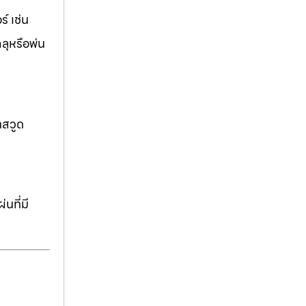
์ เช่น
ฉลุหรือพ่น
าสวูด
นที่มี