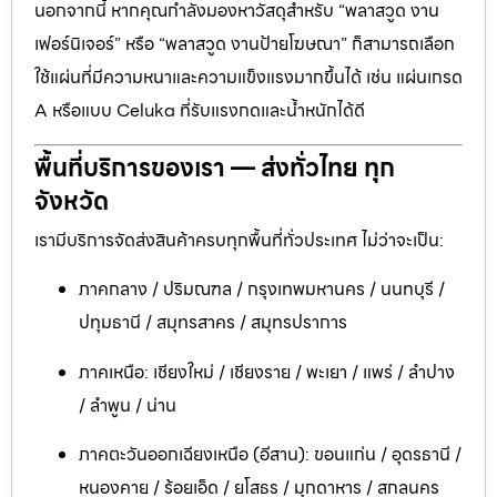
นอกจากนี้ หากคุณกำลังมองหาวัสดุสำหรับ “พลาสวูด งาน
เฟอร์นิเจอร์” หรือ “พลาสวูด งานป้ายโฆษณา” ก็สามารถเลือก
ใช้แผ่นที่มีความหนาและความแข็งแรงมากขึ้นได้ เช่น แผ่นเกรด
A หรือแบบ Celuka ที่รับแรงกดและน้ำหนักได้ดี
พื้นที่บริการของเรา — ส่งทั่วไทย ทุก
จังหวัด
เรามีบริการจัดส่งสินค้าครบทุกพื้นที่ทั่วประเทศ ไม่ว่าจะเป็น:
ภาคกลาง / ปริมณฑล / กรุงเทพมหานคร / นนทบุรี /
ปทุมธานี / สมุทรสาคร / สมุทรปราการ
ภาคเหนือ: เชียงใหม่ / เชียงราย / พะเยา / แพร่ / ลำปาง
/ ลำพูน / น่าน
ภาคตะวันออกเฉียงเหนือ (อีสาน): ขอนแก่น / อุดรธานี /
หนองคาย / ร้อยเอ็ด / ยโสธร / มุกดาหาร / สกลนคร