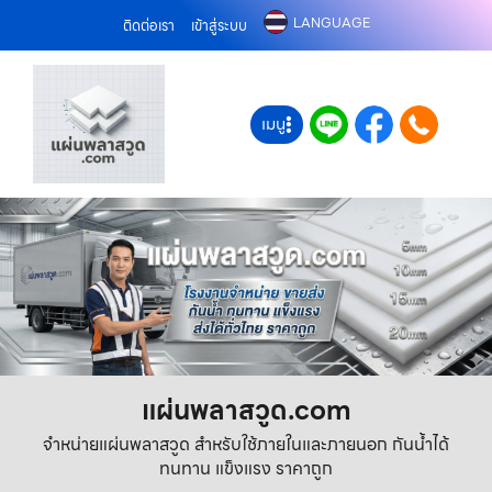
LANGUAGE
ติดต่อเรา
เข้าสู่ระบบ
เมนู
แผ่นพลาสวูด.com
จำหน่ายแผ่นพลาสวูด สำหรับใช้ภายในและภายนอก กันน้ำได้
ทนทาน แข็งแรง ราคาถูก