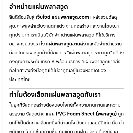
จำหน่ายแผ่นพลาสวูด
ยินดีต้อนรับสู่
เว็บไซต์ แผ่นพลาสวูด.com
แหล่งรวมวัสดุ
คุณภาพสูงสำหรับงานตกแต่ง งานก่อสร้าง และงานโฆษณา
ทุกประเภท เราเป็นบริษัทจำหน่ายแผ่นพลาสวูด ที่ให้บริการ
อย่างครบวงจร ทั้ง
แผ่นพลาสวูดขายส่ง
และจัดจำหน่ายราย
ย่อย โดยเฉพาะลูกค้าที่ต้องการ “แผ่นพลาสวูด ราคาถูก” แต่ยัง
คงคุณภาพระดับเกรด A พร้อมบริการ “แผ่นพลาสวูดขายส่ง
ทั่วไทย” ส่งถึงมือคุณได้ไม่ว่าคุณอยู่ในจังหวัดใดของ
ประเทศไทย
ทำไมต้องเลือกแผ่นพลาสวูดกับเรา
ในยุคที่วัสดุก่อสร้างต้องตอบโจทย์ทั้งความทนทานและความ
สวยงาม วัสดุอย่าง
แผ่น PVC Foam Sheet (พลาสวูด)
ถูก
ยกให้เป็นอีกทางเลือกหนึ่งที่น่าสนใจ ด้วยคุณสมบัติเด่น คือ น้ำ
หนักเบา ไม่ดูดซึมความชื้น ทนแดด ทนฝน และไม่ต้องกังวล