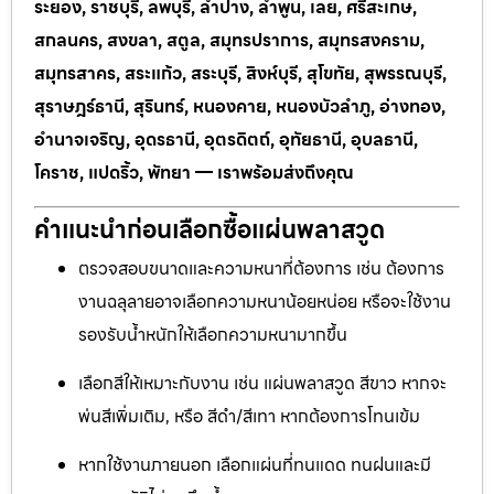
ระยอง, ราชบุรี, ลพบุรี, ลำปาง, ลำพูน, เลย, ศรีสะเกษ,
สกลนคร, สงขลา, สตูล, สมุทรปราการ, สมุทรสงคราม,
สมุทรสาคร, สระแก้ว, สระบุรี, สิงห์บุรี, สุโขทัย, สุพรรณบุรี,
สุราษฎร์ธานี, สุรินทร์, หนองคาย, หนองบัวลำภู, อ่างทอง,
อำนาจเจริญ, อุดรธานี, อุตรดิตถ์, อุทัยธานี, อุบลธานี,
โคราช, แปดริ้ว, พัทยา — เราพร้อมส่งถึงคุณ
คำแนะนำก่อนเลือกซื้อแผ่นพลาสวูด
ตรวจสอบขนาดและความหนาที่ต้องการ เช่น ต้องการ
งานฉลุลายอาจเลือกความหนาน้อยหน่อย หรือจะใช้งาน
รองรับน้ำหนักให้เลือกความหนามากขึ้น
เลือกสีให้เหมาะกับงาน เช่น แผ่นพลาสวูด สีขาว หากจะ
พ่นสีเพิ่มเติม, หรือ สีดำ/สีเทา หากต้องการโทนเข้ม
หากใช้งานภายนอก เลือกแผ่นที่ทนแดด ทนฝนและมี