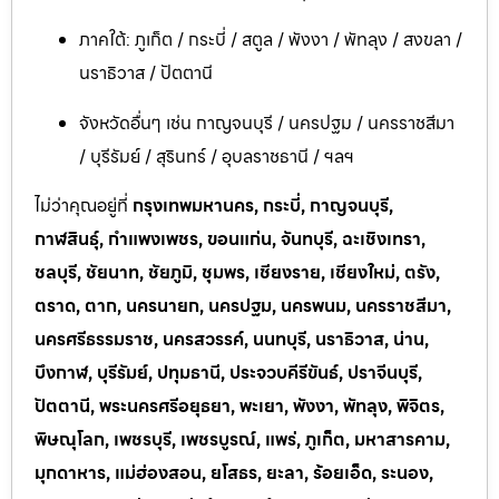
ภาคใต้: ภูเก็ต / กระบี่ / สตูล / พังงา / พัทลุง / สงขลา /
นราธิวาส / ปัตตานี
จังหวัดอื่นๆ เช่น กาญจนบุรี / นครปฐม / นครราชสีมา
/ บุรีรัมย์ / สุรินทร์ / อุบลราชธานี / ฯลฯ
ไม่ว่าคุณอยู่ที่
กรุงเทพมหานคร, กระบี่, กาญจนบุรี,
กาฬสินธุ์, กำแพงเพชร, ขอนแก่น, จันทบุรี, ฉะเชิงเทรา,
ชลบุรี, ชัยนาท, ชัยภูมิ, ชุมพร, เชียงราย, เชียงใหม่, ตรัง,
ตราด, ตาก, นครนายก, นครปฐม, นครพนม, นครราชสีมา,
นครศรีธรรมราช, นครสวรรค์, นนทบุรี, นราธิวาส, น่าน,
บึงกาฬ, บุรีรัมย์, ปทุมธานี, ประจวบคีรีขันธ์, ปราจีนบุรี,
ปัตตานี, พระนครศรีอยุธยา, พะเยา, พังงา, พัทลุง, พิจิตร,
พิษณุโลก, เพชรบุรี, เพชรบูรณ์, แพร่, ภูเก็ต, มหาสารคาม,
มุกดาหาร, แม่ฮ่องสอน, ยโสธร, ยะลา, ร้อยเอ็ด, ระนอง,