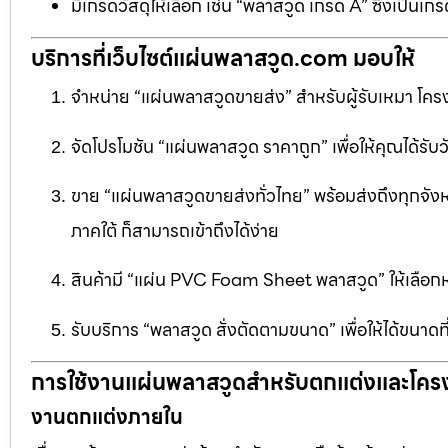
มีเกรดวัสดุให้เลือก เช่น “พลาสวูด เกรด A” ซึ่งเ
บริการที่เว็บไซต์แผ่นพลาสวูด.com มอบให้
จำหน่าย “แผ่นพลาสวูดขายส่ง” สำหรับผู้รับเหมา โครง
จัดโปรโมชัน “แผ่นพลาสวูด ราคาถูก” เพื่อให้คุณได้รับว
ขาย “แผ่นพลาสวูดขายส่งทั่วไทย” พร้อมส่งถึงทุกจัง
ภาคใต้ ก็สามารถเข้าถึงได้ง่าย
สินค้ามี “แผ่น PVC Foam Sheet พลาสวูด” ให้เล
รับบริการ “พลาสวูด สั่งตัดตามขนาด” เพื่อให้ได้ขนาด
การใช้งานแผ่นพลาสวูดสำหรับตกแต่งและโคร
งานตกแต่งภายใน