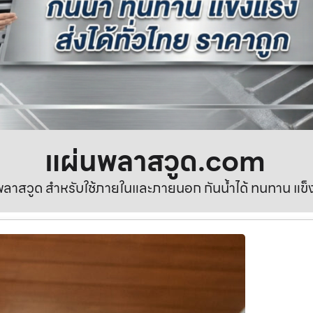
แผ่นพลาสวูด.com
ลาสวูด สำหรับใช้ภายในและภายนอก กันน้ำได้ ทนทาน แข็