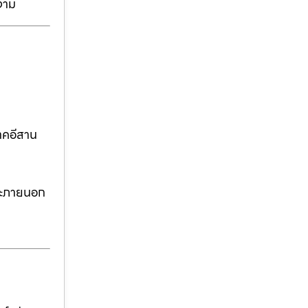
งาม
าคอีสาน
ละภายนอก