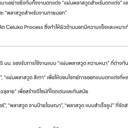
หมาะอย่างยิ่งกับทั้งงานตกแต่ง “แผ่นพลาสวูดสำหรับตกแต่ง” แ
” และ “พลาสวูดสำหรับงานภายนอก”
ต Celuka Process ซึ่งทำให้ผิวด้านนอกมีความแข็งและเหมาะก
25 มม. รองรับการใช้งานแบบ “แผ่นพลาสวูด ความหนา” ที่ต่างก
ีดำ”, “แผ่นพลาสวูด สีเทา” เพื่อให้ตอบโจทย์การออกแบบตกแต่งที
ลาย” เพื่อสร้างดีไซน์ที่โดดเด่นและทันสมัย
ร์”, “พลาสวูด งานป้ายโฆษณา”, “พลาสวูด แบบสำเร็จรูป” ที่จัดส่