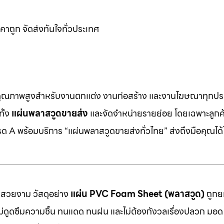
าถูก จัดส่งทันใจทั่วประเทศ
คุณภาพสูงสำหรับงานตกแต่ง งานก่อสร้าง และงานโฆษณาทุกประ
ทั้ง
แผ่นพลาสวูดขายส่ง
และจัดจำหน่ายรายย่อย โดยเฉพาะลูกค้า
 A พร้อมบริการ “แผ่นพลาสวูดขายส่งทั่วไทย” ส่งถึงมือคุณได้ไ
มสวยงาม วัสดุอย่าง
แผ่น PVC Foam Sheet (พลาสวูด)
ถูกยก
 ไม่ดูดซึมความชื้น ทนแดด ทนฝน และไม่ต้องกังวลเรื่องปลวก มอด ห