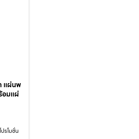
ก แผ่นพ
้อมแผ่
ปรโมชั่น