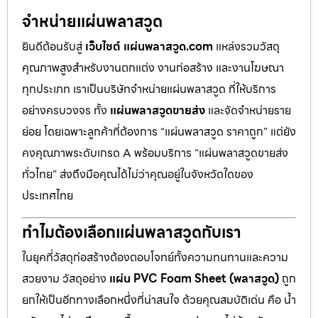
จำหน่ายแผ่นพลาสวูด
ยินดีต้อนรับสู่
เว็บไซต์ แผ่นพลาสวูด.com
แหล่งรวมวัสดุ
คุณภาพสูงสำหรับงานตกแต่ง งานก่อสร้าง และงานโฆษณา
ทุกประเภท เราเป็นบริษัทจำหน่ายแผ่นพลาสวูด ที่ให้บริการ
อย่างครบวงจร ทั้ง
แผ่นพลาสวูดขายส่ง
และจัดจำหน่ายราย
ย่อย โดยเฉพาะลูกค้าที่ต้องการ “แผ่นพลาสวูด ราคาถูก” แต่ยัง
คงคุณภาพระดับเกรด A พร้อมบริการ “แผ่นพลาสวูดขายส่ง
ทั่วไทย” ส่งถึงมือคุณได้ไม่ว่าคุณอยู่ในจังหวัดใดของ
ประเทศไทย
ทำไมต้องเลือกแผ่นพลาสวูดกับเรา
ในยุคที่วัสดุก่อสร้างต้องตอบโจทย์ทั้งความทนทานและความ
สวยงาม วัสดุอย่าง
แผ่น PVC Foam Sheet (พลาสวูด)
ถูก
ยกให้เป็นอีกทางเลือกหนึ่งที่น่าสนใจ ด้วยคุณสมบัติเด่น คือ น้ำ