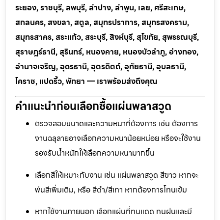
ระยอง, ราชบุรี, ลพบุรี, ลำปาง, ลำพูน, เลย, ศรีสะเกษ,
สกลนคร, สงขลา, สตูล, สมุทรปราการ, สมุทรสงคราม,
สมุทรสาคร, สระแก้ว, สระบุรี, สิงห์บุรี, สุโขทัย, สุพรรณบุรี,
สุราษฎร์ธานี, สุรินทร์, หนองคาย, หนองบัวลำภู, อ่างทอง,
อำนาจเจริญ, อุดรธานี, อุตรดิตถ์, อุทัยธานี, อุบลธานี,
โคราช, แปดริ้ว, พัทยา — เราพร้อมส่งถึงคุณ
คำแนะนำก่อนเลือกซื้อแผ่นพลาสวูด
ตรวจสอบขนาดและความหนาที่ต้องการ เช่น ต้องการ
งานฉลุลายอาจเลือกความหนาน้อยหน่อย หรือจะใช้งาน
รองรับน้ำหนักให้เลือกความหนามากขึ้น
เลือกสีให้เหมาะกับงาน เช่น แผ่นพลาสวูด สีขาว หากจะ
พ่นสีเพิ่มเติม, หรือ สีดำ/สีเทา หากต้องการโทนเข้ม
หากใช้งานภายนอก เลือกแผ่นที่ทนแดด ทนฝนและมี