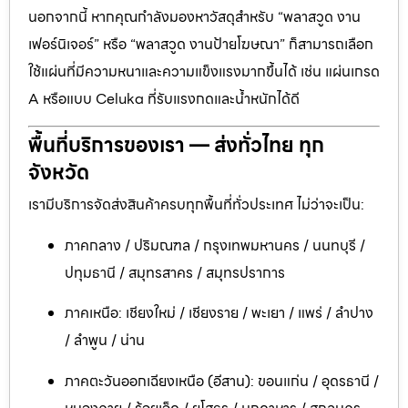
นอกจากนี้ หากคุณกำลังมองหาวัสดุสำหรับ “พลาสวูด งาน
เฟอร์นิเจอร์” หรือ “พลาสวูด งานป้ายโฆษณา” ก็สามารถเลือก
ใช้แผ่นที่มีความหนาและความแข็งแรงมากขึ้นได้ เช่น แผ่นเกรด
A หรือแบบ Celuka ที่รับแรงกดและน้ำหนักได้ดี
พื้นที่บริการของเรา — ส่งทั่วไทย ทุก
จังหวัด
เรามีบริการจัดส่งสินค้าครบทุกพื้นที่ทั่วประเทศ ไม่ว่าจะเป็น:
ภาคกลาง / ปริมณฑล / กรุงเทพมหานคร / นนทบุรี /
ปทุมธานี / สมุทรสาคร / สมุทรปราการ
ภาคเหนือ: เชียงใหม่ / เชียงราย / พะเยา / แพร่ / ลำปาง
/ ลำพูน / น่าน
ภาคตะวันออกเฉียงเหนือ (อีสาน): ขอนแก่น / อุดรธานี /