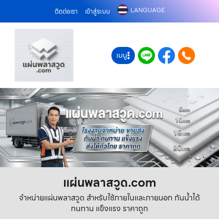
LANGUAGE
ติดต่อเรา
เข้าสู่ระบบ
เมนู
แผ่นพลาสวูด.com
จำหน่ายแผ่นพลาสวูด สำหรับใช้ภายในและภายนอก กันน้ำได้
ทนทาน แข็งแรง ราคาถูก