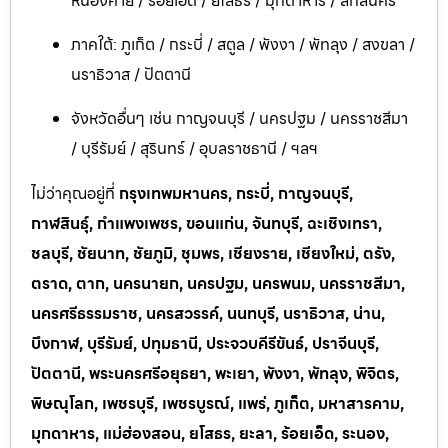
หนองคาย / ร้อยเอ็ด / ยโสธร / มุกดาหาร / สกลนคร
ภาคใต้: ภูเก็ต / กระบี่ / สตูล / พังงา / พัทลุง / สงขลา /
นราธิวาส / ปัตตานี
จังหวัดอื่นๆ เช่น กาญจนบุรี / นครปฐม / นครราชสีมา
/ บุรีรัมย์ / สุรินทร์ / อุบลราชธานี / ฯลฯ
ไม่ว่าคุณอยู่ที่
กรุงเทพมหานคร, กระบี่, กาญจนบุรี,
กาฬสินธุ์, กำแพงเพชร, ขอนแก่น, จันทบุรี, ฉะเชิงเทรา,
ชลบุรี, ชัยนาท, ชัยภูมิ, ชุมพร, เชียงราย, เชียงใหม่, ตรัง,
ตราด, ตาก, นครนายก, นครปฐม, นครพนม, นครราชสีมา,
นครศรีธรรมราช, นครสวรรค์, นนทบุรี, นราธิวาส, น่าน,
บึงกาฬ, บุรีรัมย์, ปทุมธานี, ประจวบคีรีขันธ์, ปราจีนบุรี,
ปัตตานี, พระนครศรีอยุธยา, พะเยา, พังงา, พัทลุง, พิจิตร,
พิษณุโลก, เพชรบุรี, เพชรบูรณ์, แพร่, ภูเก็ต, มหาสารคาม,
มุกดาหาร, แม่ฮ่องสอน, ยโสธร, ยะลา, ร้อยเอ็ด, ระนอง,