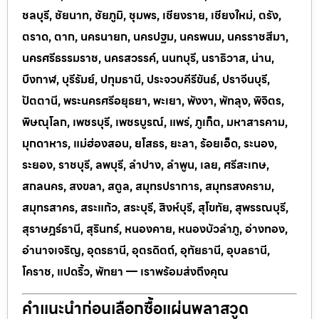
ชลบุรี, ชัยนาท, ชัยภูมิ, ชุมพร, เชียงราย, เชียงใหม่, ตรัง,
ตราด, ตาก, นครนายก, นครปฐม, นครพนม, นครราชสีมา,
นครศรีธรรมราช, นครสวรรค์, นนทบุรี, นราธิวาส, น่าน,
บึงกาฬ, บุรีรัมย์, ปทุมธานี, ประจวบคีรีขันธ์, ปราจีนบุรี,
ปัตตานี, พระนครศรีอยุธยา, พะเยา, พังงา, พัทลุง, พิจิตร,
พิษณุโลก, เพชรบุรี, เพชรบูรณ์, แพร่, ภูเก็ต, มหาสารคาม,
มุกดาหาร, แม่ฮ่องสอน, ยโสธร, ยะลา, ร้อยเอ็ด, ระนอง,
ระยอง, ราชบุรี, ลพบุรี, ลำปาง, ลำพูน, เลย, ศรีสะเกษ,
สกลนคร, สงขลา, สตูล, สมุทรปราการ, สมุทรสงคราม,
สมุทรสาคร, สระแก้ว, สระบุรี, สิงห์บุรี, สุโขทัย, สุพรรณบุรี,
สุราษฎร์ธานี, สุรินทร์, หนองคาย, หนองบัวลำภู, อ่างทอง,
อำนาจเจริญ, อุดรธานี, อุตรดิตถ์, อุทัยธานี, อุบลธานี,
โคราช, แปดริ้ว, พัทยา — เราพร้อมส่งถึงคุณ
คำแนะนำก่อนเลือกซื้อแผ่นพลาสวูด