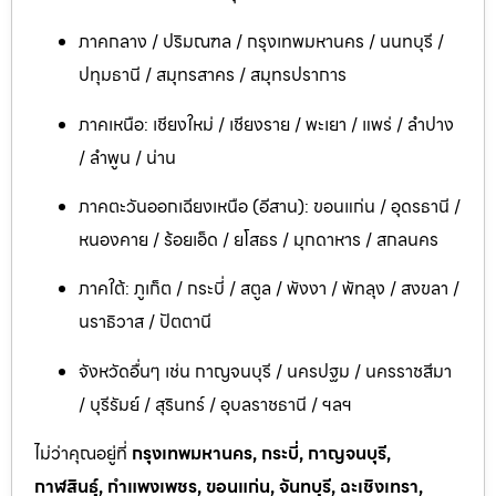
ภาคกลาง / ปริมณฑล / กรุงเทพมหานคร / นนทบุรี /
ปทุมธานี / สมุทรสาคร / สมุทรปราการ
ภาคเหนือ: เชียงใหม่ / เชียงราย / พะเยา / แพร่ / ลำปาง
/ ลำพูน / น่าน
ภาคตะวันออกเฉียงเหนือ (อีสาน): ขอนแก่น / อุดรธานี /
หนองคาย / ร้อยเอ็ด / ยโสธร / มุกดาหาร / สกลนคร
ภาคใต้: ภูเก็ต / กระบี่ / สตูล / พังงา / พัทลุง / สงขลา /
นราธิวาส / ปัตตานี
จังหวัดอื่นๆ เช่น กาญจนบุรี / นครปฐม / นครราชสีมา
/ บุรีรัมย์ / สุรินทร์ / อุบลราชธานี / ฯลฯ
ไม่ว่าคุณอยู่ที่
กรุงเทพมหานคร, กระบี่, กาญจนบุรี,
กาฬสินธุ์, กำแพงเพชร, ขอนแก่น, จันทบุรี, ฉะเชิงเทรา,