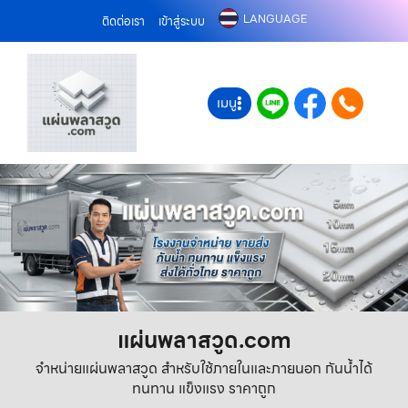
LANGUAGE
ติดต่อเรา
เข้าสู่ระบบ
เมนู
แผ่นพลาสวูด.com
จำหน่ายแผ่นพลาสวูด สำหรับใช้ภายในและภายนอก กันน้ำได้
ทนทาน แข็งแรง ราคาถูก