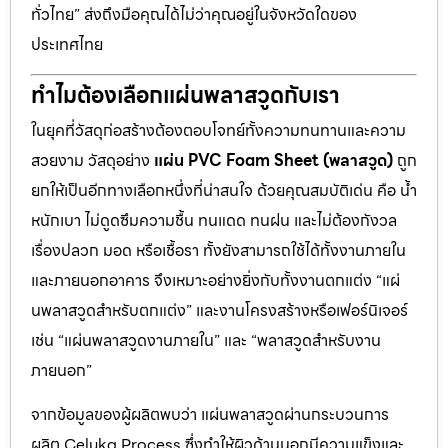
ทั่วไทย” ส่งถึงมือคุณได้ไม่ว่าคุณอยู่ในจังหวัดใดของ
ประเทศไทย
ทำไมต้องเลือกแผ่นพลาสวูดกับเรา
ในยุคที่วัสดุก่อสร้างต้องตอบโจทย์ทั้งความทนทานและความ
สวยงาม วัสดุอย่าง
แผ่น PVC Foam Sheet (พลาสวูด)
ถูก
ยกให้เป็นอีกทางเลือกหนึ่งที่น่าสนใจ ด้วยคุณสมบัติเด่น คือ น้ำ
หนักเบา ไม่ดูดซึมความชื้น ทนแดด ทนฝน และไม่ต้องกังวล
เรื่องปลวก มอด หรือเชื้อรา ทั้งยังสามารถใช้ได้ทั้งงานภายใน
และภายนอกอาคาร จึงเหมาะอย่างยิ่งกับทั้งงานตกแต่ง “แผ่
นพลาสวูดสำหรับตกแต่ง” และงานโครงสร้างหรือเฟอร์นิเจอร์
เช่น “แผ่นพลาสวูดงานภายใน” และ “พลาสวูดสำหรับงาน
ภายนอก”
จากข้อมูลของผู้ผลิตพบว่า แผ่นพลาสวูดผ่านกระบวนการ
ผลิต Celuka Process ซึ่งทำให้ผิวด้านนอกมีความแข็งและ