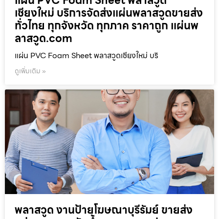
แผ่น PVC Foam Sheet พลาสวูด
เชียงใหม่ บริการจัดส่งแผ่นพลาสวูดขายส่ง
ทั่วไทย ทุกจังหวัด ทุกภาค ราคาถูก แผ่นพ
ลาสวูด.com
แผ่น PVC Foam Sheet พลาสวูดเชียงใหม่ บริ
ดูเพิ่มเติม »
พลาสวูด งานป้ายโฆษณาบุรีรัมย์ ขายส่ง