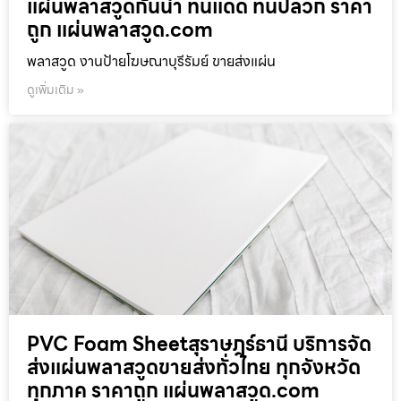
แผ่นพลาสวูดกันน้ำ ทนแดด ทนปลวก ราคา
ถูก แผ่นพลาสวูด.com
พลาสวูด งานป้ายโฆษณาบุรีรัมย์ ขายส่งแผ่น
ดูเพิ่มเติม »
PVC Foam Sheetสุราษฎร์ธานี บริการจัด
ส่งแผ่นพลาสวูดขายส่งทั่วไทย ทุกจังหวัด
ทุกภาค ราคาถูก แผ่นพลาสวูด.com