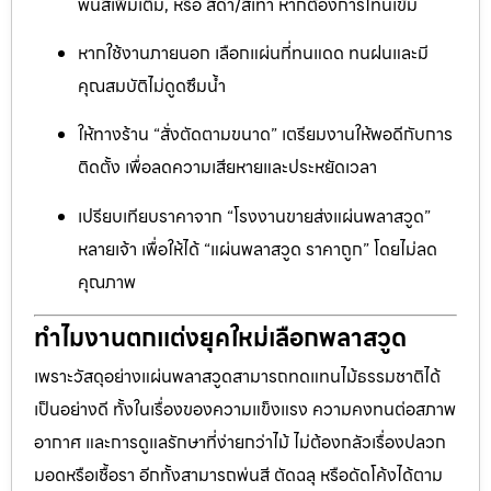
พ่นสีเพิ่มเติม, หรือ สีดำ/สีเทา หากต้องการโทนเข้ม
หากใช้งานภายนอก เลือกแผ่นที่ทนแดด ทนฝนและมี
คุณสมบัติไม่ดูดซึมน้ำ
ให้ทางร้าน “สั่งตัดตามขนาด” เตรียมงานให้พอดีกับการ
ติดตั้ง เพื่อลดความเสียหายและประหยัดเวลา
เปรียบเทียบราคาจาก “โรงงานขายส่งแผ่นพลาสวูด”
หลายเจ้า เพื่อให้ได้ “แผ่นพลาสวูด ราคาถูก” โดยไม่ลด
คุณภาพ
ทำไมงานตกแต่งยุคใหม่เลือกพลาสวูด
เพราะวัสดุอย่างแผ่นพลาสวูดสามารถทดแทนไม้ธรรมชาติได้
เป็นอย่างดี ทั้งในเรื่องของความแข็งแรง ความคงทนต่อสภาพ
อากาศ และการดูแลรักษาที่ง่ายกว่าไม้ ไม่ต้องกลัวเรื่องปลวก
มอดหรือเชื้อรา อีกทั้งสามารถพ่นสี ตัดฉลุ หรือดัดโค้งได้ตาม