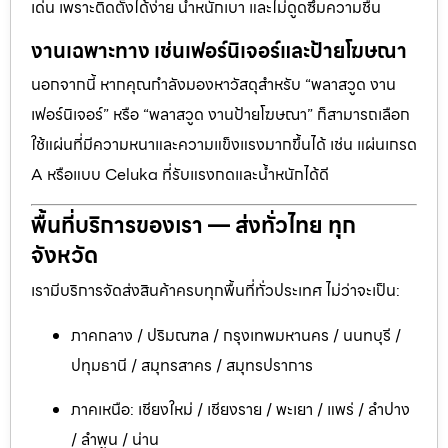
เด่น เพราะติดตั้งได้ง่าย น้ำหนักเบา และไม่ดูดซึมความชื้น
งานเฉพาะทาง เช่นเฟอร์นิเจอร์และป้ายโฆษณา
นอกจากนี้ หากคุณกำลังมองหาวัสดุสำหรับ “พลาสวูด งาน
เฟอร์นิเจอร์” หรือ “พลาสวูด งานป้ายโฆษณา” ก็สามารถเลือก
ใช้แผ่นที่มีความหนาและความแข็งแรงมากขึ้นได้ เช่น แผ่นเกรด
A หรือแบบ Celuka ที่รับแรงกดและน้ำหนักได้ดี
พื้นที่บริการของเรา — ส่งทั่วไทย ทุก
จังหวัด
เรามีบริการจัดส่งสินค้าครบทุกพื้นที่ทั่วประเทศ ไม่ว่าจะเป็น:
ภาคกลาง / ปริมณฑล / กรุงเทพมหานคร / นนทบุรี /
ปทุมธานี / สมุทรสาคร / สมุทรปราการ
ภาคเหนือ: เชียงใหม่ / เชียงราย / พะเยา / แพร่ / ลำปาง
/ ลำพูน / น่าน