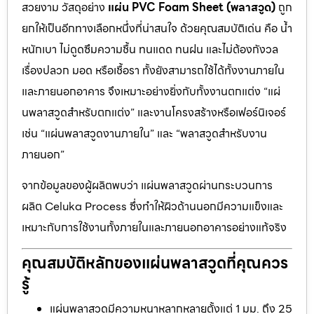
สวยงาม วัสดุอย่าง
แผ่น PVC Foam Sheet (พลาสวูด)
ถูก
ยกให้เป็นอีกทางเลือกหนึ่งที่น่าสนใจ ด้วยคุณสมบัติเด่น คือ น้ำ
หนักเบา ไม่ดูดซึมความชื้น ทนแดด ทนฝน และไม่ต้องกังวล
เรื่องปลวก มอด หรือเชื้อรา ทั้งยังสามารถใช้ได้ทั้งงานภายใน
และภายนอกอาคาร จึงเหมาะอย่างยิ่งกับทั้งงานตกแต่ง “แผ่
นพลาสวูดสำหรับตกแต่ง” และงานโครงสร้างหรือเฟอร์นิเจอร์
เช่น “แผ่นพลาสวูดงานภายใน” และ “พลาสวูดสำหรับงาน
ภายนอก”
จากข้อมูลของผู้ผลิตพบว่า แผ่นพลาสวูดผ่านกระบวนการ
ผลิต Celuka Process ซึ่งทำให้ผิวด้านนอกมีความแข็งและ
เหมาะกับการใช้งานทั้งภายในและภายนอกอาคารอย่างแท้จริง
คุณสมบัติหลักของแผ่นพลาสวูดที่คุณควร
รู้
แผ่นพลาสวูดมีความหนาหลากหลายตั้งแต่ 1 มม. ถึง 25