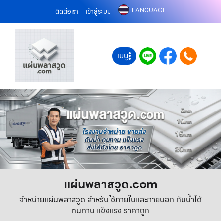
LANGUAGE
ติดต่อเรา
เข้าสู่ระบบ
เมนู
แผ่นพลาสวูด.com
จำหน่ายแผ่นพลาสวูด สำหรับใช้ภายในและภายนอก กันน้ำได้
ทนทาน แข็งแรง ราคาถูก