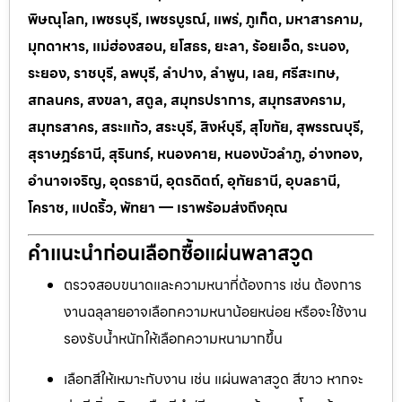
พิษณุโลก, เพชรบุรี, เพชรบูรณ์, แพร่, ภูเก็ต, มหาสารคาม,
มุกดาหาร, แม่ฮ่องสอน, ยโสธร, ยะลา, ร้อยเอ็ด, ระนอง,
ระยอง, ราชบุรี, ลพบุรี, ลำปาง, ลำพูน, เลย, ศรีสะเกษ,
สกลนคร, สงขลา, สตูล, สมุทรปราการ, สมุทรสงคราม,
สมุทรสาคร, สระแก้ว, สระบุรี, สิงห์บุรี, สุโขทัย, สุพรรณบุรี,
สุราษฎร์ธานี, สุรินทร์, หนองคาย, หนองบัวลำภู, อ่างทอง,
อำนาจเจริญ, อุดรธานี, อุตรดิตถ์, อุทัยธานี, อุบลธานี,
โคราช, แปดริ้ว, พัทยา — เราพร้อมส่งถึงคุณ
คำแนะนำก่อนเลือกซื้อแผ่นพลาสวูด
ตรวจสอบขนาดและความหนาที่ต้องการ เช่น ต้องการ
งานฉลุลายอาจเลือกความหนาน้อยหน่อย หรือจะใช้งาน
รองรับน้ำหนักให้เลือกความหนามากขึ้น
เลือกสีให้เหมาะกับงาน เช่น แผ่นพลาสวูด สีขาว หากจะ