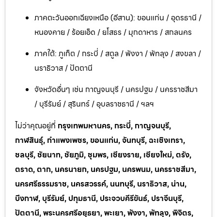
ภาคตะวันออกเฉียงเหนือ (อีสาน): ขอนแก่น / อุดรธานี /
หนองคาย / ร้อยเอ็ด / ยโสธร / มุกดาหาร / สกลนคร
ภาคใต้: ภูเก็ต / กระบี่ / สตูล / พังงา / พัทลุง / สงขลา /
นราธิวาส / ปัตตานี
จังหวัดอื่นๆ เช่น กาญจนบุรี / นครปฐม / นครราชสีมา
/ บุรีรัมย์ / สุรินทร์ / อุบลราชธานี / ฯลฯ
ไม่ว่าคุณอยู่ที่
กรุงเทพมหานคร, กระบี่, กาญจนบุรี,
กาฬสินธุ์, กำแพงเพชร, ขอนแก่น, จันทบุรี, ฉะเชิงเทรา,
ชลบุรี, ชัยนาท, ชัยภูมิ, ชุมพร, เชียงราย, เชียงใหม่, ตรัง,
ตราด, ตาก, นครนายก, นครปฐม, นครพนม, นครราชสีมา,
นครศรีธรรมราช, นครสวรรค์, นนทบุรี, นราธิวาส, น่าน,
บึงกาฬ, บุรีรัมย์, ปทุมธานี, ประจวบคีรีขันธ์, ปราจีนบุรี,
ปัตตานี, พระนครศรีอยุธยา, พะเยา, พังงา, พัทลุง, พิจิตร,