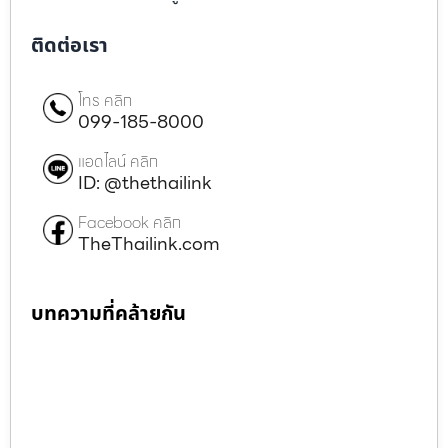
ติดต่อเรา
โทร คลิก
099-185-8000
แอดไลน์ คลิก
ID: @thethailink
Facebook คลิก
TheThailink.com
บทความที่คล้ายกัน