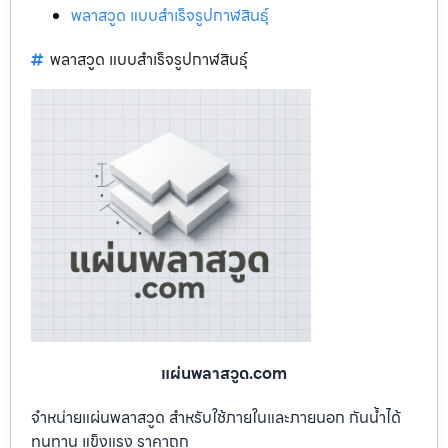
พลาสวูด แบบสำเร็จรูปกาฬสินธุ์
พลาสวูด แบบสำเร็จรูปกาฬสินธุ์
แผ่นพลาสวูด.com
จำหน่ายแผ่นพลาสวูด สำหรับใช้ภายในและภายนอก กันน้ำได้
ทนทาน แข็งแรง ราคาถูก