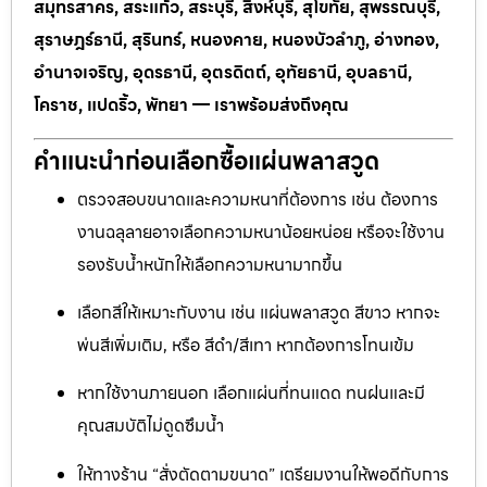
สมุทรสาคร, สระแก้ว, สระบุรี, สิงห์บุรี, สุโขทัย, สุพรรณบุรี,
สุราษฎร์ธานี, สุรินทร์, หนองคาย, หนองบัวลำภู, อ่างทอง,
อำนาจเจริญ, อุดรธานี, อุตรดิตถ์, อุทัยธานี, อุบลธานี,
โคราช, แปดริ้ว, พัทยา — เราพร้อมส่งถึงคุณ
คำแนะนำก่อนเลือกซื้อแผ่นพลาสวูด
ตรวจสอบขนาดและความหนาที่ต้องการ เช่น ต้องการ
งานฉลุลายอาจเลือกความหนาน้อยหน่อย หรือจะใช้งาน
รองรับน้ำหนักให้เลือกความหนามากขึ้น
เลือกสีให้เหมาะกับงาน เช่น แผ่นพลาสวูด สีขาว หากจะ
พ่นสีเพิ่มเติม, หรือ สีดำ/สีเทา หากต้องการโทนเข้ม
หากใช้งานภายนอก เลือกแผ่นที่ทนแดด ทนฝนและมี
คุณสมบัติไม่ดูดซึมน้ำ
ให้ทางร้าน “สั่งตัดตามขนาด” เตรียมงานให้พอดีกับการ