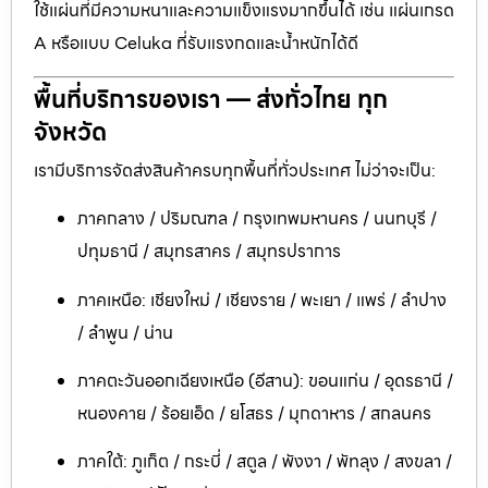
ใช้แผ่นที่มีความหนาและความแข็งแรงมากขึ้นได้ เช่น แผ่นเกรด
A หรือแบบ Celuka ที่รับแรงกดและน้ำหนักได้ดี
พื้นที่บริการของเรา — ส่งทั่วไทย ทุก
จังหวัด
เรามีบริการจัดส่งสินค้าครบทุกพื้นที่ทั่วประเทศ ไม่ว่าจะเป็น:
ภาคกลาง / ปริมณฑล / กรุงเทพมหานคร / นนทบุรี /
ปทุมธานี / สมุทรสาคร / สมุทรปราการ
ภาคเหนือ: เชียงใหม่ / เชียงราย / พะเยา / แพร่ / ลำปาง
/ ลำพูน / น่าน
ภาคตะวันออกเฉียงเหนือ (อีสาน): ขอนแก่น / อุดรธานี /
หนองคาย / ร้อยเอ็ด / ยโสธร / มุกดาหาร / สกลนคร
ภาคใต้: ภูเก็ต / กระบี่ / สตูล / พังงา / พัทลุง / สงขลา /