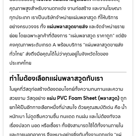
คุณภาพสูงสำหรับงานตกแต่ง งานก่อสร้าง และงานโฆษณา
ทุกประเภท เราเป็นบริษัทจำหน่ายแผ่นพลาสวูด ที่ให้บริการ
อย่างครบวงจร ทั้ง
แผ่นพลาสวูดขายส่ง
และจัดจำหน่ายราย
ย่อย โดยเฉพาะลูกค้าที่ต้องการ “แผ่นพลาสวูด ราคาถูก” แต่ยัง
คงคุณภาพระดับเกรด A พร้อมบริการ “แผ่นพลาสวูดขายส่ง
ทั่วไทย” ส่งถึงมือคุณได้ไม่ว่าคุณอยู่ในจังหวัดใดของ
ประเทศไทย
ทำไมต้องเลือกแผ่นพลาสวูดกับเรา
ในยุคที่วัสดุก่อสร้างต้องตอบโจทย์ทั้งความทนทานและความ
สวยงาม วัสดุอย่าง
แผ่น PVC Foam Sheet (พลาสวูด)
ถูก
ยกให้เป็นอีกทางเลือกหนึ่งที่น่าสนใจ ด้วยคุณสมบัติเด่น คือ น้ำ
หนักเบา ไม่ดูดซึมความชื้น ทนแดด ทนฝน และไม่ต้องกังวล
เรื่องปลวก มอด หรือเชื้อรา ทั้งยังสามารถใช้ได้ทั้งงานภายใน
และภายนอกอาคาร จึงเหมาะอย่างยิ่งกับทั้งงานตกแต่ง “แผ่