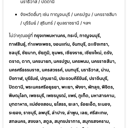
นราธิวาส / ปัตตานี
จังหวัดอื่นๆ เช่น กาญจนบุรี / นครปฐม / นครราชสีมา
/ บุรีรัมย์ / สุรินทร์ / อุบลราชธานี / ฯลฯ
ไม่ว่าคุณอยู่ที่
กรุงเทพมหานคร, กระบี่, กาญจนบุรี,
กาฬสินธุ์, กำแพงเพชร, ขอนแก่น, จันทบุรี, ฉะเชิงเทรา,
ชลบุรี, ชัยนาท, ชัยภูมิ, ชุมพร, เชียงราย, เชียงใหม่, ตรัง,
ตราด, ตาก, นครนายก, นครปฐม, นครพนม, นครราชสีมา,
นครศรีธรรมราช, นครสวรรค์, นนทบุรี, นราธิวาส, น่าน,
บึงกาฬ, บุรีรัมย์, ปทุมธานี, ประจวบคีรีขันธ์, ปราจีนบุรี,
ปัตตานี, พระนครศรีอยุธยา, พะเยา, พังงา, พัทลุง, พิจิตร,
พิษณุโลก, เพชรบุรี, เพชรบูรณ์, แพร่, ภูเก็ต, มหาสารคาม,
มุกดาหาร, แม่ฮ่องสอน, ยโสธร, ยะลา, ร้อยเอ็ด, ระนอง,
ระยอง, ราชบุรี, ลพบุรี, ลำปาง, ลำพูน, เลย, ศรีสะเกษ,
สกลนคร, สงขลา, สตูล, สมุทรปราการ, สมุทรสงคราม,