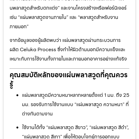
นพลาสวูดสำหรับตกแต่ง” และงานโครงสร้างหรือเฟอร์นิเจอร์
เช่น “แผ่นพลาสวูดงานภายใน” และ “พลาสวูดสำหรับงาน
ภายนอก”
จากข้อมูลของผู้ผลิตพบว่า แผ่นพลาสวูดผ่านกระบวนการ
ผลิต Celuka Process ซึ่งทำให้ผิวด้านนอกมีความแข็งและ
เหมาะกับการใช้งานทั้งภายในและภายนอกอาคารอย่างแท้จริง
คุณสมบัติหลักของแผ่นพลาสวูดที่คุณควร
รู้
แผ่นพลาสวูดมีความหนาหลากหลายตั้งแต่ 1 มม. ถึง 25
มม. รองรับการใช้งานแบบ “แผ่นพลาสวูด ความหนา” ที่
ต่างกันตามงาน
ใช้งานได้ทั้ง “แผ่นพลาสวูด สีขาว”, “แผ่นพลาสวูด สีดำ”,
“แผ่นพลาสวูด สีเทา” เพื่อให้ตอบโจทย์การออกแบบ