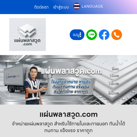
LANGUAGE
ติดต่อเรา
เข้าสู่ระบบ
เมนู
แผ่นพลาสวูด.com
จำหน่ายแผ่นพลาสวูด สำหรับใช้ภายในและภายนอก กันน้ำได้
ทนทาน แข็งแรง ราคาถูก