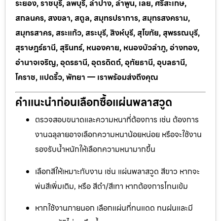
ระยอง, ราชบุรี, ลพบุรี, ลำปาง, ลำพูน, เลย, ศรีสะเกษ,
สกลนคร, สงขลา, สตูล, สมุทรปราการ, สมุทรสงคราม,
สมุทรสาคร, สระแก้ว, สระบุรี, สิงห์บุรี, สุโขทัย, สุพรรณบุรี,
สุราษฎร์ธานี, สุรินทร์, หนองคาย, หนองบัวลำภู, อ่างทอง,
อำนาจเจริญ, อุดรธานี, อุตรดิตถ์, อุทัยธานี, อุบลธานี,
โคราช, แปดริ้ว, พัทยา — เราพร้อมส่งถึงคุณ
คำแนะนำก่อนเลือกซื้อแผ่นพลาสวูด
ตรวจสอบขนาดและความหนาที่ต้องการ เช่น ต้องการ
งานฉลุลายอาจเลือกความหนาน้อยหน่อย หรือจะใช้งาน
รองรับน้ำหนักให้เลือกความหนามากขึ้น
เลือกสีให้เหมาะกับงาน เช่น แผ่นพลาสวูด สีขาว หากจะ
พ่นสีเพิ่มเติม, หรือ สีดำ/สีเทา หากต้องการโทนเข้ม
หากใช้งานภายนอก เลือกแผ่นที่ทนแดด ทนฝนและมี