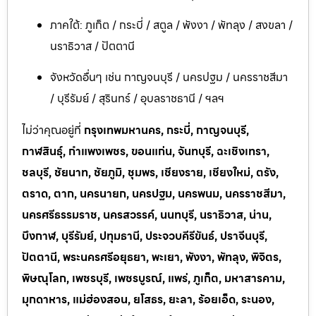
ภาคใต้: ภูเก็ต / กระบี่ / สตูล / พังงา / พัทลุง / สงขลา /
นราธิวาส / ปัตตานี
จังหวัดอื่นๆ เช่น กาญจนบุรี / นครปฐม / นครราชสีมา
/ บุรีรัมย์ / สุรินทร์ / อุบลราชธานี / ฯลฯ
ไม่ว่าคุณอยู่ที่
กรุงเทพมหานคร, กระบี่, กาญจนบุรี,
กาฬสินธุ์, กำแพงเพชร, ขอนแก่น, จันทบุรี, ฉะเชิงเทรา,
ชลบุรี, ชัยนาท, ชัยภูมิ, ชุมพร, เชียงราย, เชียงใหม่, ตรัง,
ตราด, ตาก, นครนายก, นครปฐม, นครพนม, นครราชสีมา,
นครศรีธรรมราช, นครสวรรค์, นนทบุรี, นราธิวาส, น่าน,
บึงกาฬ, บุรีรัมย์, ปทุมธานี, ประจวบคีรีขันธ์, ปราจีนบุรี,
ปัตตานี, พระนครศรีอยุธยา, พะเยา, พังงา, พัทลุง, พิจิตร,
พิษณุโลก, เพชรบุรี, เพชรบูรณ์, แพร่, ภูเก็ต, มหาสารคาม,
มุกดาหาร, แม่ฮ่องสอน, ยโสธร, ยะลา, ร้อยเอ็ด, ระนอง,