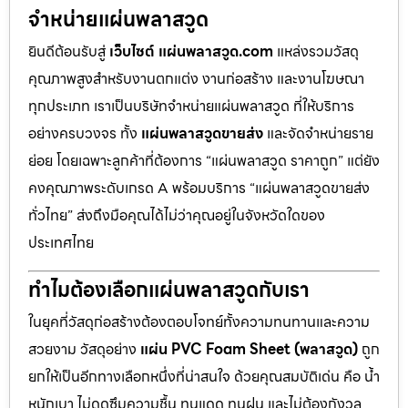
จำหน่ายแผ่นพลาสวูด
ยินดีต้อนรับสู่
เว็บไซต์ แผ่นพลาสวูด.com
แหล่งรวมวัสดุ
คุณภาพสูงสำหรับงานตกแต่ง งานก่อสร้าง และงานโฆษณา
ทุกประเภท เราเป็นบริษัทจำหน่ายแผ่นพลาสวูด ที่ให้บริการ
อย่างครบวงจร ทั้ง
แผ่นพลาสวูดขายส่ง
และจัดจำหน่ายราย
ย่อย โดยเฉพาะลูกค้าที่ต้องการ “แผ่นพลาสวูด ราคาถูก” แต่ยัง
คงคุณภาพระดับเกรด A พร้อมบริการ “แผ่นพลาสวูดขายส่ง
ทั่วไทย” ส่งถึงมือคุณได้ไม่ว่าคุณอยู่ในจังหวัดใดของ
ประเทศไทย
ทำไมต้องเลือกแผ่นพลาสวูดกับเรา
ในยุคที่วัสดุก่อสร้างต้องตอบโจทย์ทั้งความทนทานและความ
สวยงาม วัสดุอย่าง
แผ่น PVC Foam Sheet (พลาสวูด)
ถูก
ยกให้เป็นอีกทางเลือกหนึ่งที่น่าสนใจ ด้วยคุณสมบัติเด่น คือ น้ำ
หนักเบา ไม่ดูดซึมความชื้น ทนแดด ทนฝน และไม่ต้องกังวล