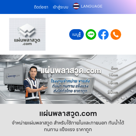
LANGUAGE
ติดต่อเรา
เข้าสู่ระบบ
เมนู
แผ่นพลาสวูด.com
จำหน่ายแผ่นพลาสวูด สำหรับใช้ภายในและภายนอก กันน้ำได้
ทนทาน แข็งแรง ราคาถูก