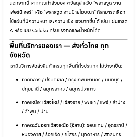
นอกจากนี้ หากคุณกำลังมองหาวัสดุสำหรับ “พลาสวูด งาน
เฟอร์นิเจอร์” หรือ “พลาสวูด งานป้ายโฆษณา” ก็สามารถเลือก
ใช้แผ่นที่มีความหนาและความแข็งแรงมากขึ้นได้ เช่น แผ่นเกรด
A หรือแบบ Celuka ที่รับแรงกดและน้ำหนักได้ดี
พื้นที่บริการของเรา — ส่งทั่วไทย ทุก
จังหวัด
เรามีบริการจัดส่งสินค้าครบทุกพื้นที่ทั่วประเทศ ไม่ว่าจะเป็น:
ภาคกลาง / ปริมณฑล / กรุงเทพมหานคร / นนทบุรี /
ปทุมธานี / สมุทรสาคร / สมุทรปราการ
ภาคเหนือ: เชียงใหม่ / เชียงราย / พะเยา / แพร่ / ลำปาง
/ ลำพูน / น่าน
ภาคตะวันออกเฉียงเหนือ (อีสาน): ขอนแก่น / อุดรธานี /
หนองคาย / ร้อยเอ็ด / ยโสธร / มุกดาหาร / สกลนคร