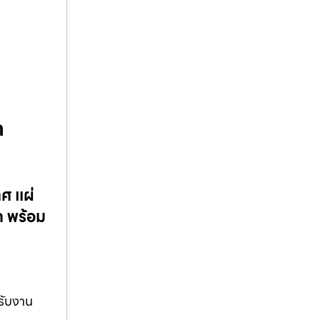
ก
ศ แผ่
 พร้อม
รับงาน