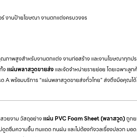
ิเจอร์ งานป้ายโฆษณา งานตกแต่งครบวงจร
คุณภาพสูงสำหรับงานตกแต่ง งานก่อสร้าง และงานโฆษณาทุกประ
ทั้ง
แผ่นพลาสวูดขายส่ง
และจัดจำหน่ายรายย่อย โดยเฉพาะลูกค้า
 A พร้อมบริการ “แผ่นพลาสวูดขายส่งทั่วไทย” ส่งถึงมือคุณได้ไ
มสวยงาม วัสดุอย่าง
แผ่น PVC Foam Sheet (พลาสวูด)
ถูกยก
 ไม่ดูดซึมความชื้น ทนแดด ทนฝน และไม่ต้องกังวลเรื่องปลวก มอด ห