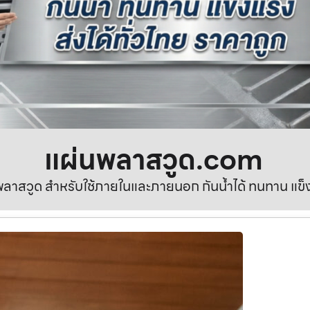
แผ่นพลาสวูด.com
ลาสวูด สำหรับใช้ภายในและภายนอก กันน้ำได้ ทนทาน แข็