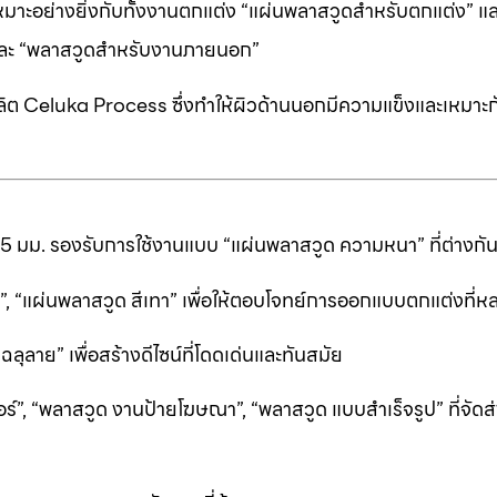
หมาะอย่างยิ่งกับทั้งงานตกแต่ง “แผ่นพลาสวูดสำหรับตกแต่ง” แ
” และ “พลาสวูดสำหรับงานภายนอก”
ต Celuka Process ซึ่งทำให้ผิวด้านนอกมีความแข็งและเหมาะก
25 มม. รองรับการใช้งานแบบ “แผ่นพลาสวูด ความหนา” ที่ต่างก
ีดำ”, “แผ่นพลาสวูด สีเทา” เพื่อให้ตอบโจทย์การออกแบบตกแต่งที
ลาย” เพื่อสร้างดีไซน์ที่โดดเด่นและทันสมัย
ร์”, “พลาสวูด งานป้ายโฆษณา”, “พลาสวูด แบบสำเร็จรูป” ที่จัดส่