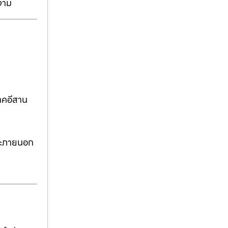
งาม
าคอีสาน
ละภายนอก