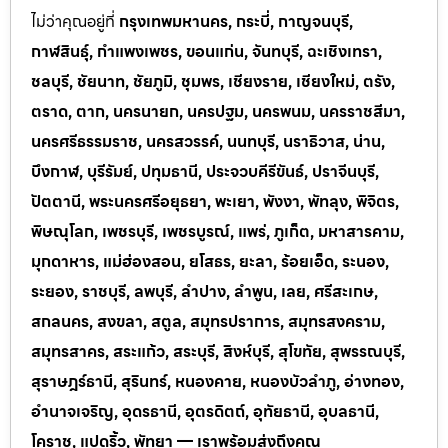
ไม่ว่าคุณอยู่ที่
กรุงเทพมหานคร, กระบี่, กาญจนบุรี,
กาฬสินธุ์, กำแพงเพชร, ขอนแก่น, จันทบุรี, ฉะเชิงเทรา,
ชลบุรี, ชัยนาท, ชัยภูมิ, ชุมพร, เชียงราย, เชียงใหม่, ตรัง,
ตราด, ตาก, นครนายก, นครปฐม, นครพนม, นครราชสีมา,
นครศรีธรรมราช, นครสวรรค์, นนทบุรี, นราธิวาส, น่าน,
บึงกาฬ, บุรีรัมย์, ปทุมธานี, ประจวบคีรีขันธ์, ปราจีนบุรี,
ปัตตานี, พระนครศรีอยุธยา, พะเยา, พังงา, พัทลุง, พิจิตร,
พิษณุโลก, เพชรบุรี, เพชรบูรณ์, แพร่, ภูเก็ต, มหาสารคาม,
มุกดาหาร, แม่ฮ่องสอน, ยโสธร, ยะลา, ร้อยเอ็ด, ระนอง,
ระยอง, ราชบุรี, ลพบุรี, ลำปาง, ลำพูน, เลย, ศรีสะเกษ,
สกลนคร, สงขลา, สตูล, สมุทรปราการ, สมุทรสงคราม,
สมุทรสาคร, สระแก้ว, สระบุรี, สิงห์บุรี, สุโขทัย, สุพรรณบุรี,
สุราษฎร์ธานี, สุรินทร์, หนองคาย, หนองบัวลำภู, อ่างทอง,
อำนาจเจริญ, อุดรธานี, อุตรดิตถ์, อุทัยธานี, อุบลธานี,
โคราช, แปดริ้ว, พัทยา — เราพร้อมส่งถึงคุณ