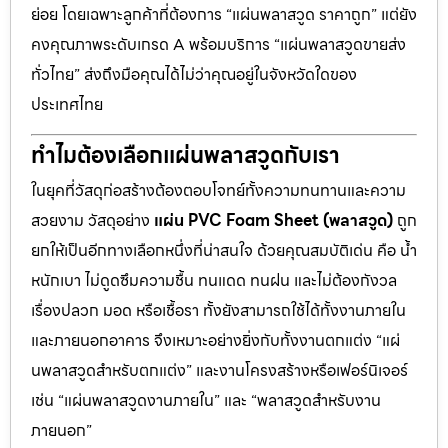
ย่อย โดยเฉพาะลูกค้าที่ต้องการ “แผ่นพลาสวูด ราคาถูก” แต่ยัง
คงคุณภาพระดับเกรด A พร้อมบริการ “แผ่นพลาสวูดขายส่ง
ทั่วไทย” ส่งถึงมือคุณได้ไม่ว่าคุณอยู่ในจังหวัดใดของ
ประเทศไทย
ทำไมต้องเลือกแผ่นพลาสวูดกับเรา
ในยุคที่วัสดุก่อสร้างต้องตอบโจทย์ทั้งความทนทานและความ
สวยงาม วัสดุอย่าง
แผ่น PVC Foam Sheet (พลาสวูด)
ถูก
ยกให้เป็นอีกทางเลือกหนึ่งที่น่าสนใจ ด้วยคุณสมบัติเด่น คือ น้ำ
หนักเบา ไม่ดูดซึมความชื้น ทนแดด ทนฝน และไม่ต้องกังวล
เรื่องปลวก มอด หรือเชื้อรา ทั้งยังสามารถใช้ได้ทั้งงานภายใน
และภายนอกอาคาร จึงเหมาะอย่างยิ่งกับทั้งงานตกแต่ง “แผ่
นพลาสวูดสำหรับตกแต่ง” และงานโครงสร้างหรือเฟอร์นิเจอร์
เช่น “แผ่นพลาสวูดงานภายใน” และ “พลาสวูดสำหรับงาน
ภายนอก”