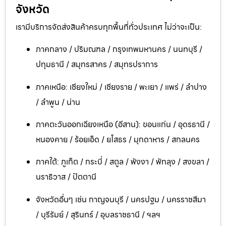
จังหวัด
เรามีบริการจัดส่งสินค้าครบทุกพื้นที่ทั่วประเทศ ไม่ว่าจะเป็น:
ภาคกลาง / ปริมณฑล / กรุงเทพมหานคร / นนทบุรี /
ปทุมธานี / สมุทรสาคร / สมุทรปราการ
ภาคเหนือ: เชียงใหม่ / เชียงราย / พะเยา / แพร่ / ลำปาง
/ ลำพูน / น่าน
ภาคตะวันออกเฉียงเหนือ (อีสาน): ขอนแก่น / อุดรธานี /
หนองคาย / ร้อยเอ็ด / ยโสธร / มุกดาหาร / สกลนคร
ภาคใต้: ภูเก็ต / กระบี่ / สตูล / พังงา / พัทลุง / สงขลา /
นราธิวาส / ปัตตานี
จังหวัดอื่นๆ เช่น กาญจนบุรี / นครปฐม / นครราชสีมา
/ บุรีรัมย์ / สุรินทร์ / อุบลราชธานี / ฯลฯ