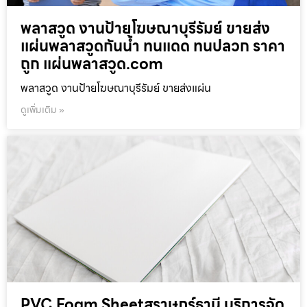
พลาสวูด งานป้ายโฆษณาบุรีรัมย์ ขายส่ง
แผ่นพลาสวูดกันน้ำ ทนแดด ทนปลวก ราคา
ถูก แผ่นพลาสวูด.com
พลาสวูด งานป้ายโฆษณาบุรีรัมย์ ขายส่งแผ่น
ดูเพิ่มเติม »
PVC Foam Sheetสุราษฎร์ธานี บริการจัด