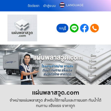
LANGUAGE
ติดต่อเรา
เข้าสู่ระบบ
เมนู
แผ่นพลาสวูด.com
จำหน่ายแผ่นพลาสวูด สำหรับใช้ภายในและภายนอก กันน้ำได้
ทนทาน แข็งแรง ราคาถูก