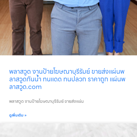
พลาสวูด งานป้ายโฆษณาบุรีรัมย์ ขายส่งแผ่นพ
ลาสวูดกันน้ำ ทนแดด ทนปลวก ราคาถูก แผ่นพ
ลาสวูด.com
พลาสวูด งานป้ายโฆษณาบุรีรัมย์ ขายส่งแผ่น
ดูเพิ่มเติม »