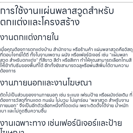
การใช้งานแผ่นพลาสวูดสำหรับ
ตกแต่งและโครงสร้าง
งานตกแต่งภายใน
เมื่อคุณต้องการตกแต่งบ้าน สำนักงาน หรือร้านค้า แผ่นพลาสวูดคือวัสดุ
ที่ตอบโจทย์ได้ดี ทั้งในงานเพดาน ผนัง หรือเฟอร์นิเจอร์ เช่น “แผ่นพลา
สวูด สำหรับตกแต่ง” ที่สีขาว สีดำ หรือสีเทา ทำให้คุณสามารถเลือกโทนสี
ให้เข้ากับธีมของพื้นที่ได้ อีกทั้งยังสามารถฉลุหรือพ่นสีเพิ่มได้ตามความ
ต้องการ
งานภายนอกและงานโฆษณา
ถัดไปเป็นส่วนของงานภายนอก เช่น ระแนง เฟรมป้าย หรือผนังต่อเติม ที่
ต้องการวัสดุที่ทนแดด ทนฝน ไม่บวม ไม่ผุกร่อน “พลาสวูด สำหรับงาน
ภายนอก” จึงเป็นอีกตัวเลือกหนึ่งที่โดดเด่น เพราะติดตั้งได้ง่าย น้ำหนัก
เบา และไม่ดูดซึมความชื้น
งานเฉพาะทาง เช่นเฟอร์นิเจอร์และป้าย
โฆษณา