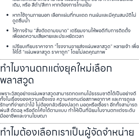
เติม, หรือ สีดำ/สีเทา หากต้องการโทนเข้ม
หากใช้งานภายนอก เลือกแผ่นที่ทนแดด ทนฝนและมีคุณสมบัติไม่
ดูดซึมน้ำ
ให้ทางร้าน “สั่งตัดตามขนาด” เตรียมงานให้พอดีกับการติดตั้ง
เพื่อลดความเสียหายและประหยัดเวลา
เปรียบเทียบราคาจาก “โรงงานขายส่งแผ่นพลาสวูด” หลายเจ้า เพื่อ
ให้ได้ “แผ่นพลาสวูด ราคาถูก” โดยไม่ลดคุณภาพ
ทำไมงานตกแต่งยุคใหม่เลือก
พลาสวูด
เพราะวัสดุอย่างแผ่นพลาสวูดสามารถทดแทนไม้ธรรมชาติได้เป็นอย่างดี
ทั้งในเรื่องของความแข็งแรง ความคงทนต่อสภาพอากาศ และการดูแล
รักษาที่ง่ายกว่าไม้ ไม่ต้องกลัวเรื่องปลวก มอดหรือเชื้อรา อีกทั้งสามารถ
พ่นสี ตัดฉลุ หรือดัดโค้งได้ตามแบบ ทำให้เป็นที่นิยมในงานตกแต่งระดับ
มืออาชีพและงานโฆษณา
ทำไมต้องเลือกเราเป็นผู้จัดจำหน่าย