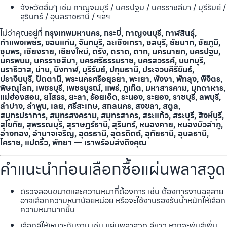
จังหวัดอื่นๆ เช่น กาญจนบุรี / นครปฐม / นครราชสีมา / บุรีรัมย์ /
สุรินทร์ / อุบลราชธานี / ฯลฯ
ไม่ว่าคุณอยู่ที่
กรุงเทพมหานคร, กระบี่, กาญจนบุรี, กาฬสินธุ์,
กำแพงเพชร, ขอนแก่น, จันทบุรี, ฉะเชิงเทรา, ชลบุรี, ชัยนาท, ชัยภูมิ,
ชุมพร, เชียงราย, เชียงใหม่, ตรัง, ตราด, ตาก, นครนายก, นครปฐม,
นครพนม, นครราชสีมา, นครศรีธรรมราช, นครสวรรค์, นนทบุรี,
นราธิวาส, น่าน, บึงกาฬ, บุรีรัมย์, ปทุมธานี, ประจวบคีรีขันธ์,
ปราจีนบุรี, ปัตตานี, พระนครศรีอยุธยา, พะเยา, พังงา, พัทลุง, พิจิตร,
พิษณุโลก, เพชรบุรี, เพชรบูรณ์, แพร่, ภูเก็ต, มหาสารคาม, มุกดาหาร,
แม่ฮ่องสอน, ยโสธร, ยะลา, ร้อยเอ็ด, ระนอง, ระยอง, ราชบุรี, ลพบุรี,
ลำปาง, ลำพูน, เลย, ศรีสะเกษ, สกลนคร, สงขลา, สตูล,
สมุทรปราการ, สมุทรสงคราม, สมุทรสาคร, สระแก้ว, สระบุรี, สิงห์บุรี,
สุโขทัย, สุพรรณบุรี, สุราษฎร์ธานี, สุรินทร์, หนองคาย, หนองบัวลำภู,
อ่างทอง, อำนาจเจริญ, อุดรธานี, อุตรดิตถ์, อุทัยธานี, อุบลธานี,
โคราช, แปดริ้ว, พัทยา — เราพร้อมส่งถึงคุณ
คำแนะนำก่อนเลือกซื้อแผ่นพลาสวูด
ตรวจสอบขนาดและความหนาที่ต้องการ เช่น ต้องการงานฉลุลาย
อาจเลือกความหนาน้อยหน่อย หรือจะใช้งานรองรับน้ำหนักให้เลือก
ความหนามากขึ้น
เลือกสีให้เหมาะกับงาน เช่น แผ่นพลาสวูด สีขาว หากจะพ่นสีเพิ่ม