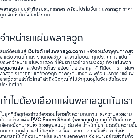
พลาสวูด แบบสำเร็จรูปสมุทรสาคร พร้อมโปรโมชั่นแผ่นพลาสวูด ราคา
ถูก จัดส่งทันใจทั่วประเทศ
จำหน่ายแผ่นพลาสวูด
ยินดีต้อนรับสู่
เว็บไซต์ แผ่นพลาสวูด.com
แหล่งรวมวัสดุคุณภาพสูง
สำหรับงานตกแต่ง งานก่อสร้าง และงานโฆษณาทุกประเภท เราเป็น
บริษัทจำหน่ายแผ่นพลาสวูด ที่ให้บริการอย่างครบวงจร ทั้ง
แผ่นพลา
สวูดขายส่ง
และจัดจำหน่ายรายย่อย โดยเฉพาะลูกค้าที่ต้องการ “แผ่นพ
ลาสวูด ราคาถูก” แต่ยังคงคุณภาพระดับเกรด A พร้อมบริการ “แผ่นพ
ลาสวูดขายส่งทั่วไทย” ส่งถึงมือคุณได้ไม่ว่าคุณอยู่ในจังหวัดใดของ
ประเทศไทย
ทำไมต้องเลือกแผ่นพลาสวูดกับเรา
ในยุคที่วัสดุก่อสร้างต้องตอบโจทย์ทั้งความทนทานและความสวยงาม
วัสดุอย่าง
แผ่น PVC Foam Sheet (พลาสวูด)
ถูกยกให้เป็นอีกทาง
เลือกหนึ่งที่น่าสนใจ ด้วยคุณสมบัติเด่น คือ น้ำหนักเบา ไม่ดูดซึมความชื้น
ทนแดด ทนฝน และไม่ต้องกังวลเรื่องปลวก มอด หรือเชื้อรา ทั้งยัง
สามารถใช้ได้ทั้งงานภายในและภายนอกอาคาร จึงเหมาะอย่างยิ่งกับทั้ง