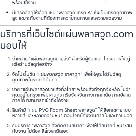
พร้อมใช้งาน
มีเกรดวัสดุให้เลือก เช่น “พลาสวูด เกรด A” ซึ่งเป็นเกรดคุณภาพ
สูง เหมาะกับงานที่ต้องการความทนทานและความสวยงาม
บริการที่เว็บไซต์แผ่นพลาสวูด.com
มอบให้
จำหน่าย “แผ่นพลาสวูดขายส่ง” สำหรับผู้รับเหมา โครงการใหญ่
หรือร้านวัสดุก่อสร้าง
จัดโปรโมชัน “แผ่นพลาสวูด ราคาถูก” เพื่อให้คุณได้รับวัสดุ
คุณภาพในราคาที่คุ้มค่า
ขาย “แผ่นพลาสวูดขายส่งทั่วไทย” พร้อมส่งถึงทุกจังหวัด ไม่ว่า
คุณอยู่ในกรุงเทพมหานคร หรือจังหวัดทางภาคเหนือ ภาคอีสาน
ภาคใต้ ก็สามารถเข้าถึงได้ง่าย
สินค้ามี “แผ่น PVC Foam Sheet พลาสวูด” ให้เลือกหลายแบบ
หลายสี และหลายความหนา ตอบโจทย์ทั้งงานภายในและภายนอก
รับบริการ “พลาสวูด สั่งตัดตามขนาด” เพื่อให้ได้ขนาดที่เหมาะสม
กับงาน ไม่ต้องเสียเวลาตัดเอง