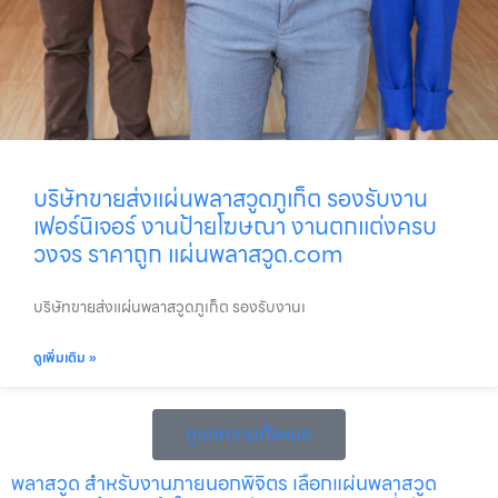
บริษัทขายส่งแผ่นพลาสวูดภูเก็ต รองรับงาน
เฟอร์นิเจอร์ งานป้ายโฆษณา งานตกแต่งครบ
วงจร ราคาถูก แผ่นพลาสวูด.com
บริษัทขายส่งแผ่นพลาสวูดภูเก็ต รองรับงานเ
ดูเพิ่มเติม »
ดูบทความทั้งหมด
พลาสวูด สำหรับงานภายนอกพิจิตร เลือกแผ่นพลาสวูด