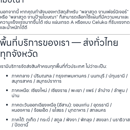
นอกจากนี้ หากคุณกำลังมองหาวัสดุสำหรับ “พลาสวูด งานเฟอร์นิเจอร์”
หรือ “พลาสวูด งานป้ายโฆษณา” ก็สามารถเลือกใช้แผ่นที่มีความหนาและ
ความแข็งแรงมากขึ้นได้ เช่น แผ่นเกรด A หรือแบบ Celuka ที่รับแรงกด
และน้ำหนักได้ดี
พื้นที่บริการของเรา — ส่งทั่วไทย
ทุกจังหวัด
เรามีบริการจัดส่งสินค้าครบทุกพื้นที่ทั่วประเทศ ไม่ว่าจะเป็น:
ภาคกลาง / ปริมณฑล / กรุงเทพมหานคร / นนทบุรี / ปทุมธานี /
สมุทรสาคร / สมุทรปราการ
ภาคเหนือ: เชียงใหม่ / เชียงราย / พะเยา / แพร่ / ลำปาง / ลำพูน /
น่าน
ภาคตะวันออกเฉียงเหนือ (อีสาน): ขอนแก่น / อุดรธานี /
หนองคาย / ร้อยเอ็ด / ยโสธร / มุกดาหาร / สกลนคร
ภาคใต้: ภูเก็ต / กระบี่ / สตูล / พังงา / พัทลุง / สงขลา / นราธิวาส
/ ปัตตานี