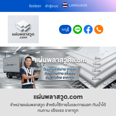
LANGUAGE
ติดต่อเรา
เข้าสู่ระบบ
เมนู
แผ่นพลาสวูด.com
จำหน่ายแผ่นพลาสวูด สำหรับใช้ภายในและภายนอก กันน้ำได้
ทนทาน แข็งแรง ราคาถูก