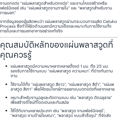
งานตกแต่ง “แผ่นพลาสวูดสำหรับตกแต่ง” และงานโครงสร้างหรือ
เฟอร์นิเจอร์ เช่น “แผ่นพลาสวูดงานภายใน” และ “พลาสวูดสำหรับงาน
ภายนอก”
จากข้อมูลของผู้ผลิตพบว่า แผ่นพลาสวูดผ่านกระบวนการผลิต Celuka
Process ซึ่งทำให้ผิวด้านนอกมีความแข็งและเหมาะกับการใช้งานทั้ง
ภายในและภายนอกอาคารอย่างแท้จริง
คุณสมบัติหลักของแผ่นพลาสวูดที่
คุณควรรู้
แผ่นพลาสวูดมีความหนาหลากหลายตั้งแต่ 1 มม. ถึง 25 มม.
รองรับการใช้งานแบบ “แผ่นพลาสวูด ความหนา” ที่ต่างกันตาม
งาน
ใช้งานได้ทั้ง “แผ่นพลาสวูด สีขาว”, “แผ่นพลาสวูด สีดำ”, “แผ่นพ
ลาสวูด สีเทา” เพื่อให้ตอบโจทย์การออกแบบตกแต่งที่หลากหลาย
เหมาะสำหรับงานฉลุและตัดตามแบบ เช่น “พลาสวูด ตัดฉลุลาย”
เพื่อสร้างดีไซน์ที่โดดเด่นและทันสมัย
ใช้ได้กับงานหลายประเภท เช่น “พลาสวูด งานเฟอร์นิเจอร์”,
“พลาสวูด งานป้ายโฆษณา”, “พลาสวูด แบบสำเร็จรูป” ที่จัดส่ง