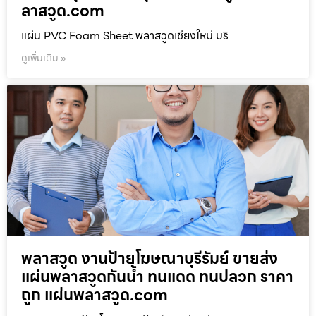
ลาสวูด.com
แผ่น PVC Foam Sheet พลาสวูดเชียงใหม่ บริ
ดูเพิ่มเติม »
พลาสวูด งานป้ายโฆษณาบุรีรัมย์ ขายส่ง
แผ่นพลาสวูดกันน้ำ ทนแดด ทนปลวก ราคา
ถูก แผ่นพลาสวูด.com