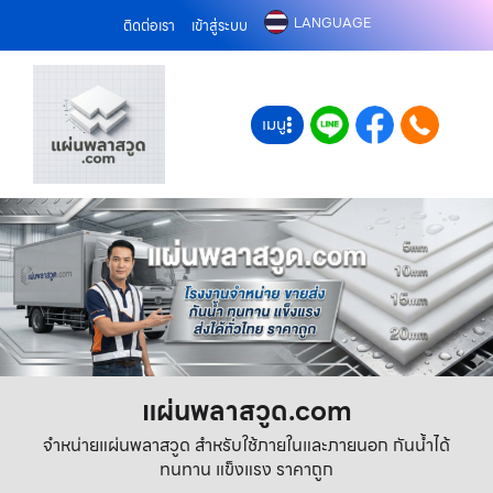
LANGUAGE
ติดต่อเรา
เข้าสู่ระบบ
เมนู
แผ่นพลาสวูด.com
จำหน่ายแผ่นพลาสวูด สำหรับใช้ภายในและภายนอก กันน้ำได้
ทนทาน แข็งแรง ราคาถูก