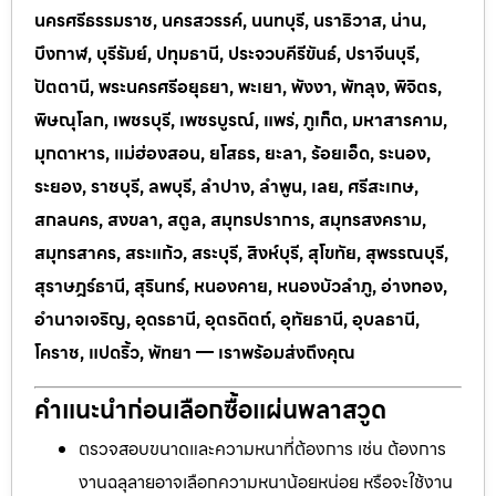
นครศรีธรรมราช, นครสวรรค์, นนทบุรี, นราธิวาส, น่าน,
บึงกาฬ, บุรีรัมย์, ปทุมธานี, ประจวบคีรีขันธ์, ปราจีนบุรี,
ปัตตานี, พระนครศรีอยุธยา, พะเยา, พังงา, พัทลุง, พิจิตร,
พิษณุโลก, เพชรบุรี, เพชรบูรณ์, แพร่, ภูเก็ต, มหาสารคาม,
มุกดาหาร, แม่ฮ่องสอน, ยโสธร, ยะลา, ร้อยเอ็ด, ระนอง,
ระยอง, ราชบุรี, ลพบุรี, ลำปาง, ลำพูน, เลย, ศรีสะเกษ,
สกลนคร, สงขลา, สตูล, สมุทรปราการ, สมุทรสงคราม,
สมุทรสาคร, สระแก้ว, สระบุรี, สิงห์บุรี, สุโขทัย, สุพรรณบุรี,
สุราษฎร์ธานี, สุรินทร์, หนองคาย, หนองบัวลำภู, อ่างทอง,
อำนาจเจริญ, อุดรธานี, อุตรดิตถ์, อุทัยธานี, อุบลธานี,
โคราช, แปดริ้ว, พัทยา — เราพร้อมส่งถึงคุณ
คำแนะนำก่อนเลือกซื้อแผ่นพลาสวูด
ตรวจสอบขนาดและความหนาที่ต้องการ เช่น ต้องการ
งานฉลุลายอาจเลือกความหนาน้อยหน่อย หรือจะใช้งาน