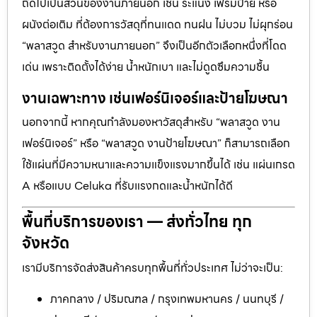
ถัดไปเป็นส่วนของงานภายนอก เช่น ระแนง เฟรมป้าย หรือ
ผนังต่อเติม ที่ต้องการวัสดุที่ทนแดด ทนฝน ไม่บวม ไม่ผุกร่อน
“พลาสวูด สำหรับงานภายนอก” จึงเป็นอีกตัวเลือกหนึ่งที่โดด
เด่น เพราะติดตั้งได้ง่าย น้ำหนักเบา และไม่ดูดซึมความชื้น
งานเฉพาะทาง เช่นเฟอร์นิเจอร์และป้ายโฆษณา
นอกจากนี้ หากคุณกำลังมองหาวัสดุสำหรับ “พลาสวูด งาน
เฟอร์นิเจอร์” หรือ “พลาสวูด งานป้ายโฆษณา” ก็สามารถเลือก
ใช้แผ่นที่มีความหนาและความแข็งแรงมากขึ้นได้ เช่น แผ่นเกรด
A หรือแบบ Celuka ที่รับแรงกดและน้ำหนักได้ดี
พื้นที่บริการของเรา — ส่งทั่วไทย ทุก
จังหวัด
เรามีบริการจัดส่งสินค้าครบทุกพื้นที่ทั่วประเทศ ไม่ว่าจะเป็น:
ภาคกลาง / ปริมณฑล / กรุงเทพมหานคร / นนทบุรี /