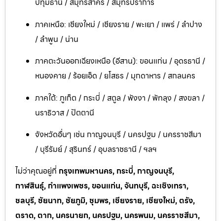
ปทุมธานี / สมุทรสาคร / สมุทรปราการ
ภาคเหนือ: เชียงใหม่ / เชียงราย / พะเยา / แพร่ / ลำปาง
/ ลำพูน / น่าน
ภาคตะวันออกเฉียงเหนือ (อีสาน): ขอนแก่น / อุดรธานี /
หนองคาย / ร้อยเอ็ด / ยโสธร / มุกดาหาร / สกลนคร
ภาคใต้: ภูเก็ต / กระบี่ / สตูล / พังงา / พัทลุง / สงขลา /
นราธิวาส / ปัตตานี
จังหวัดอื่นๆ เช่น กาญจนบุรี / นครปฐม / นครราชสีมา
/ บุรีรัมย์ / สุรินทร์ / อุบลราชธานี / ฯลฯ
ไม่ว่าคุณอยู่ที่
กรุงเทพมหานคร, กระบี่, กาญจนบุรี,
กาฬสินธุ์, กำแพงเพชร, ขอนแก่น, จันทบุรี, ฉะเชิงเทรา,
ชลบุรี, ชัยนาท, ชัยภูมิ, ชุมพร, เชียงราย, เชียงใหม่, ตรัง,
ตราด, ตาก, นครนายก, นครปฐม, นครพนม, นครราชสีมา,