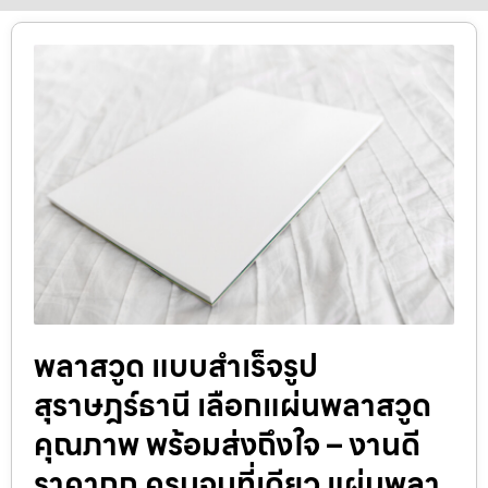
พลาสวูด แบบสำเร็จรูป
สุราษฎร์ธานี เลือกแผ่นพลาสวูด
คุณภาพ พร้อมส่งถึงใจ – งานดี
ราคาถูก ครบจบที่เดียว แผ่นพลา