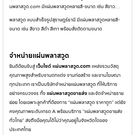
นพลาสวูด.com มีแผ่นพลาสวูดหลายสี-ขนาด เช่น สีขาว…
พลาสวูด แบบสำเร็จรูปสุราษฎร์ธานี มีแผ่นพลาสวูดหลายสี-
ขนาด เช่น สีขาว สีดำ สีเทา พร้อมสั่งตัดตามขนาด
จำหน่ายแผ่นพลาสวูด
ยินดีต้อนรับสู่
เว็บไซต์ แผ่นพลาสวูด.com
แหล่งรวมวัสดุ
คุณภาพสูงสำหรับงานตกแต่ง งานก่อสร้าง และงานโฆษณา
ทุกประเภท เราเป็นบริษัทจำหน่ายแผ่นพลาสวูด ที่ให้บริการ
อย่างครบวงจร ทั้ง
แผ่นพลาสวูดขายส่ง
และจัดจำหน่ายราย
ย่อย โดยเฉพาะลูกค้าที่ต้องการ “แผ่นพลาสวูด ราคาถูก” แต่ยัง
คงคุณภาพระดับเกรด A พร้อมบริการ “แผ่นพลาสวูดขายส่ง
ทั่วไทย” ส่งถึงมือคุณได้ไม่ว่าคุณอยู่ในจังหวัดใดของ
ประเทศไทย