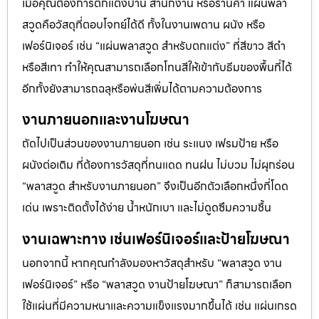
เมื่อคุณต้องการตกแต่งบ้าน สำนักงาน หรือร้านค้า แผ่นพลา
สวูดคือวัสดุที่ตอบโจทย์ได้ดี ทั้งในงานเพดาน ผนัง หรือ
เฟอร์นิเจอร์ เช่น “แผ่นพลาสวูด สำหรับตกแต่ง” ที่สีขาว สีดำ
หรือสีเทา ทำให้คุณสามารถเลือกโทนสีให้เข้ากับธีมของพื้นที่ได้
อีกทั้งยังสามารถฉลุหรือพ่นสีเพิ่มได้ตามความต้องการ
งานภายนอกและงานโฆษณา
ถัดไปเป็นส่วนของงานภายนอก เช่น ระแนง เฟรมป้าย หรือ
ผนังต่อเติม ที่ต้องการวัสดุที่ทนแดด ทนฝน ไม่บวม ไม่ผุกร่อน
“พลาสวูด สำหรับงานภายนอก” จึงเป็นอีกตัวเลือกหนึ่งที่โดด
เด่น เพราะติดตั้งได้ง่าย น้ำหนักเบา และไม่ดูดซึมความชื้น
งานเฉพาะทาง เช่นเฟอร์นิเจอร์และป้ายโฆษณา
นอกจากนี้ หากคุณกำลังมองหาวัสดุสำหรับ “พลาสวูด งาน
เฟอร์นิเจอร์” หรือ “พลาสวูด งานป้ายโฆษณา” ก็สามารถเลือก
ใช้แผ่นที่มีความหนาและความแข็งแรงมากขึ้นได้ เช่น แผ่นเกรด