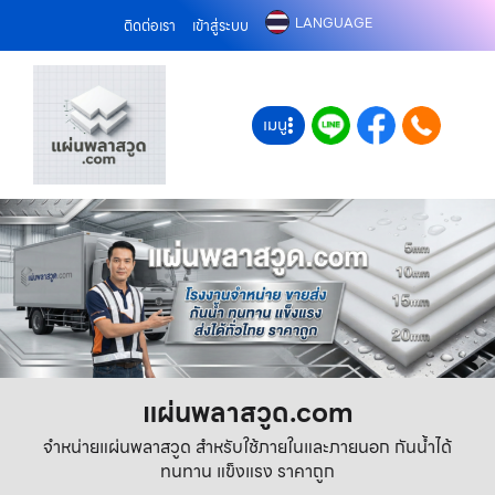
LANGUAGE
ติดต่อเรา
เข้าสู่ระบบ
เมนู
แผ่นพลาสวูด.com
จำหน่ายแผ่นพลาสวูด สำหรับใช้ภายในและภายนอก กันน้ำได้
ทนทาน แข็งแรง ราคาถูก