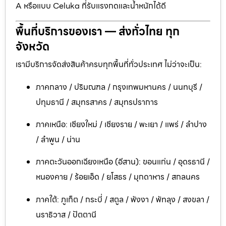
A หรือแบบ Celuka ที่รับแรงกดและน้ำหนักได้ดี
พื้นที่บริการของเรา — ส่งทั่วไทย ทุก
จังหวัด
เรามีบริการจัดส่งสินค้าครบทุกพื้นที่ทั่วประเทศ ไม่ว่าจะเป็น:
ภาคกลาง / ปริมณฑล / กรุงเทพมหานคร / นนทบุรี /
ปทุมธานี / สมุทรสาคร / สมุทรปราการ
ภาคเหนือ: เชียงใหม่ / เชียงราย / พะเยา / แพร่ / ลำปาง
/ ลำพูน / น่าน
ภาคตะวันออกเฉียงเหนือ (อีสาน): ขอนแก่น / อุดรธานี /
หนองคาย / ร้อยเอ็ด / ยโสธร / มุกดาหาร / สกลนคร
ภาคใต้: ภูเก็ต / กระบี่ / สตูล / พังงา / พัทลุง / สงขลา /
นราธิวาส / ปัตตานี