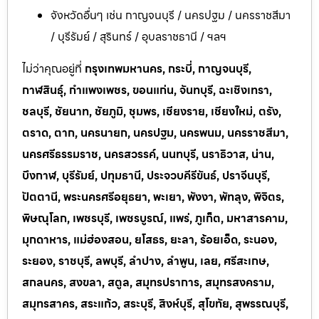
จังหวัดอื่นๆ เช่น กาญจนบุรี / นครปฐม / นครราชสีมา
/ บุรีรัมย์ / สุรินทร์ / อุบลราชธานี / ฯลฯ
ไม่ว่าคุณอยู่ที่
กรุงเทพมหานคร, กระบี่, กาญจนบุรี,
กาฬสินธุ์, กำแพงเพชร, ขอนแก่น, จันทบุรี, ฉะเชิงเทรา,
ชลบุรี, ชัยนาท, ชัยภูมิ, ชุมพร, เชียงราย, เชียงใหม่, ตรัง,
ตราด, ตาก, นครนายก, นครปฐม, นครพนม, นครราชสีมา,
นครศรีธรรมราช, นครสวรรค์, นนทบุรี, นราธิวาส, น่าน,
บึงกาฬ, บุรีรัมย์, ปทุมธานี, ประจวบคีรีขันธ์, ปราจีนบุรี,
ปัตตานี, พระนครศรีอยุธยา, พะเยา, พังงา, พัทลุง, พิจิตร,
พิษณุโลก, เพชรบุรี, เพชรบูรณ์, แพร่, ภูเก็ต, มหาสารคาม,
มุกดาหาร, แม่ฮ่องสอน, ยโสธร, ยะลา, ร้อยเอ็ด, ระนอง,
ระยอง, ราชบุรี, ลพบุรี, ลำปาง, ลำพูน, เลย, ศรีสะเกษ,
สกลนคร, สงขลา, สตูล, สมุทรปราการ, สมุทรสงคราม,
สมุทรสาคร, สระแก้ว, สระบุรี, สิงห์บุรี, สุโขทัย, สุพรรณบุรี,