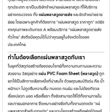
ทุกประเภท เราเป็นบริษัทจำหน่ายแผ่นพลาสวูด ที่ให้บริการ
อย่างครบวงจร ทั้ง
แผ่นพลาสวูดขายส่ง
และจัดจำหน่ายราย
ย่อย โดยเฉพาะลูกค้าที่ต้องการ “แผ่นพลาสวูด ราคาถูก” แต่ยัง
คงคุณภาพระดับเกรด A พร้อมบริการ “แผ่นพลาสวูดขายส่ง
ทั่วไทย” ส่งถึงมือคุณได้ไม่ว่าคุณอยู่ในจังหวัดใดของ
ประเทศไทย
ทำไมต้องเลือกแผ่นพลาสวูดกับเรา
ในยุคที่วัสดุก่อสร้างต้องตอบโจทย์ทั้งความทนทานและความ
สวยงาม วัสดุอย่าง
แผ่น PVC Foam Sheet (พลาสวูด)
ถูก
ยกให้เป็นอีกทางเลือกหนึ่งที่น่าสนใจ ด้วยคุณสมบัติเด่น คือ น้ำ
หนักเบา ไม่ดูดซึมความชื้น ทนแดด ทนฝน และไม่ต้องกังวล
เรื่องปลวก มอด หรือเชื้อรา ทั้งยังสามารถใช้ได้ทั้งงานภายใน
และภายนอกอาคาร จึงเหมาะอย่างยิ่งกับทั้งงานตกแต่ง “แผ่
นพลาสวูดสำหรับตกแต่ง” และงานโครงสร้างหรือเฟอร์นิเจอร์