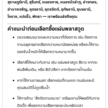
สุราษฎร์ธานี, สุรินทร์, หนองคาย, หนองบัวลำภู, อ่างทอง,
อำนาจเจริญ, อุดรธานี, อุตรดิตถ์, อุทัยธานี, อุบลธานี,
โคราช, แปดริ้ว, พัทยา — เราพร้อมส่งถึงคุณ
คำแนะนำก่อนเลือกซื้อแผ่นพลาสวูด
ตรวจสอบขนาดและความหนาที่ต้องการ เช่น ต้องการ
งานฉลุลายอาจเลือกความหนาน้อยหน่อย หรือจะใช้งาน
รองรับน้ำหนักให้เลือกความหนามากขึ้น
เลือกสีให้เหมาะกับงาน เช่น แผ่นพลาสวูด สีขาว หากจะ
พ่นสีเพิ่มเติม, หรือ สีดำ/สีเทา หากต้องการโทนเข้ม
หากใช้งานภายนอก เลือกแผ่นที่ทนแดด ทนฝนและมี
คุณสมบัติไม่ดูดซึมน้ำ
ให้ทางร้าน “สั่งตัดตามขนาด” เตรียมงานให้พอดีกับการ
ติดตั้ง เพื่อลดความเสียหายและประหยัดเวลา