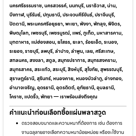
นครศรีธรรมราช, นครสวรรค์, นนทบุรี, นราธิวาส, น่าน,
บึงกาฬ, บุรีรัมย์, ปทุมธานี, ประจวบคีรีขันธ์, ปราจีนบุรี,
ปัตตานี, พระนครศรีอยุธยา, พะเยา, พังงา, พัทลุง, พิจิตร,
พิษณุโลก, เพชรบุรี, เพชรบูรณ์, แพร่, ภูเก็ต, มหาสารคาม,
มุกดาหาร, แม่ฮ่องสอน, ยโสธร, ยะลา, ร้อยเอ็ด, ระนอง,
ระยอง, ราชบุรี, ลพบุรี, ลำปาง, ลำพูน, เลย, ศรีสะเกษ,
สกลนคร, สงขลา, สตูล, สมุทรปราการ, สมุทรสงคราม,
สมุทรสาคร, สระแก้ว, สระบุรี, สิงห์บุรี, สุโขทัย, สุพรรณบุรี,
สุราษฎร์ธานี, สุรินทร์, หนองคาย, หนองบัวลำภู, อ่างทอง,
อำนาจเจริญ, อุดรธานี, อุตรดิตถ์, อุทัยธานี, อุบลธานี,
โคราช, แปดริ้ว, พัทยา — เราพร้อมส่งถึงคุณ
คำแนะนำก่อนเลือกซื้อแผ่นพลาสวูด
ตรวจสอบขนาดและความหนาที่ต้องการ เช่น ต้องการ
งานฉลุลายอาจเลือกความหนาน้อยหน่อย หรือจะใช้งาน