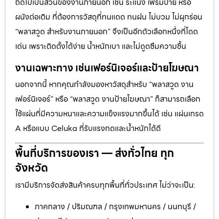
ถัดไปเป็นส่วนของงานภายนอก เช่น ระแนง เฟรมป้าย หรือ
ผนังต่อเติม ที่ต้องการวัสดุที่ทนแดด ทนฝน ไม่บวม ไม่ผุกร่อน
“พลาสวูด สำหรับงานภายนอก” จึงเป็นอีกตัวเลือกหนึ่งที่โดด
เด่น เพราะติดตั้งได้ง่าย น้ำหนักเบา และไม่ดูดซึมความชื้น
งานเฉพาะทาง เช่นเฟอร์นิเจอร์และป้ายโฆษณา
นอกจากนี้ หากคุณกำลังมองหาวัสดุสำหรับ “พลาสวูด งาน
เฟอร์นิเจอร์” หรือ “พลาสวูด งานป้ายโฆษณา” ก็สามารถเลือก
ใช้แผ่นที่มีความหนาและความแข็งแรงมากขึ้นได้ เช่น แผ่นเกรด
A หรือแบบ Celuka ที่รับแรงกดและน้ำหนักได้ดี
พื้นที่บริการของเรา — ส่งทั่วไทย ทุก
จังหวัด
เรามีบริการจัดส่งสินค้าครบทุกพื้นที่ทั่วประเทศ ไม่ว่าจะเป็น:
ภาคกลาง / ปริมณฑล / กรุงเทพมหานคร / นนทบุรี /