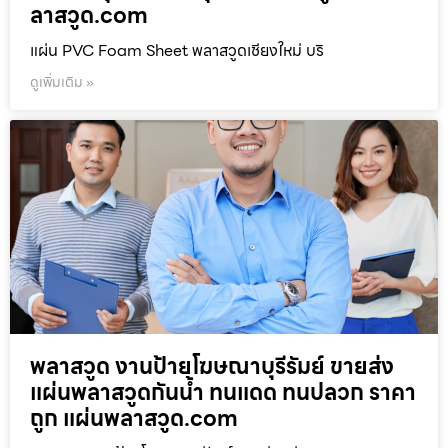
ลาสวูด.com
แผ่น PVC Foam Sheet พลาสวูดเชียงใหม่ บริ
ดูเพิ่มเติม »
พลาสวูด งานป้ายโฆษณาบุรีรัมย์ ขายส่ง
แผ่นพลาสวูดกันน้ำ ทนแดด ทนปลวก ราคา
ถูก แผ่นพลาสวูด.com