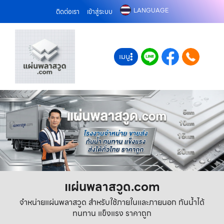
LANGUAGE
ติดต่อเรา
เข้าสู่ระบบ
เมนู
แผ่นพลาสวูด.com
จำหน่ายแผ่นพลาสวูด สำหรับใช้ภายในและภายนอก กันน้ำได้
ทนทาน แข็งแรง ราคาถูก