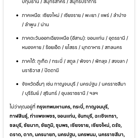
ปทุมธานี / สมุทรสาคร / สมุทรปราการ
ภาคเหนือ: เชียงใหม่ / เชียงราย / พะเยา / แพร่ / ลำปาง
/ ลำพูน / น่าน
ภาคตะวันออกเฉียงเหนือ (อีสาน): ขอนแก่น / อุดรธานี /
หนองคาย / ร้อยเอ็ด / ยโสธร / มุกดาหาร / สกลนคร
ภาคใต้: ภูเก็ต / กระบี่ / สตูล / พังงา / พัทลุง / สงขลา /
นราธิวาส / ปัตตานี
จังหวัดอื่นๆ เช่น กาญจนบุรี / นครปฐม / นครราชสีมา
/ บุรีรัมย์ / สุรินทร์ / อุบลราชธานี / ฯลฯ
ไม่ว่าคุณอยู่ที่
กรุงเทพมหานคร, กระบี่, กาญจนบุรี,
กาฬสินธุ์, กำแพงเพชร, ขอนแก่น, จันทบุรี, ฉะเชิงเทรา,
ชลบุรี, ชัยนาท, ชัยภูมิ, ชุมพร, เชียงราย, เชียงใหม่, ตรัง,
ตราด, ตาก, นครนายก, นครปฐม, นครพนม, นครราชสีมา,