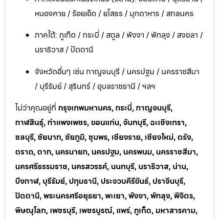
หนองคาย / ร้อยเอ็ด / ยโสธร / มุกดาหาร / สกลนคร
ภาคใต้: ภูเก็ต / กระบี่ / สตูล / พังงา / พัทลุง / สงขลา /
นราธิวาส / ปัตตานี
จังหวัดอื่นๆ เช่น กาญจนบุรี / นครปฐม / นครราชสีมา
/ บุรีรัมย์ / สุรินทร์ / อุบลราชธานี / ฯลฯ
ไม่ว่าคุณอยู่ที่
กรุงเทพมหานคร, กระบี่, กาญจนบุรี,
กาฬสินธุ์, กำแพงเพชร, ขอนแก่น, จันทบุรี, ฉะเชิงเทรา,
ชลบุรี, ชัยนาท, ชัยภูมิ, ชุมพร, เชียงราย, เชียงใหม่, ตรัง,
ตราด, ตาก, นครนายก, นครปฐม, นครพนม, นครราชสีมา,
นครศรีธรรมราช, นครสวรรค์, นนทบุรี, นราธิวาส, น่าน,
บึงกาฬ, บุรีรัมย์, ปทุมธานี, ประจวบคีรีขันธ์, ปราจีนบุรี,
ปัตตานี, พระนครศรีอยุธยา, พะเยา, พังงา, พัทลุง, พิจิตร,
พิษณุโลก, เพชรบุรี, เพชรบูรณ์, แพร่, ภูเก็ต, มหาสารคาม,