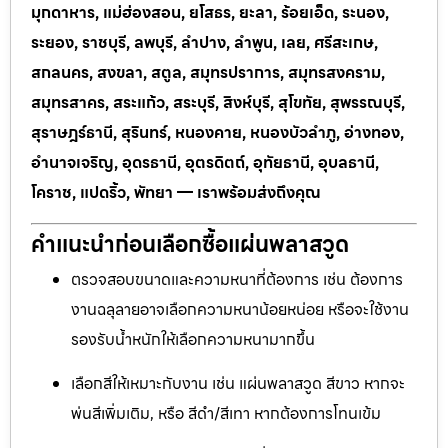
มุกดาหาร, แม่ฮ่องสอน, ยโสธร, ยะลา, ร้อยเอ็ด, ระนอง,
ระยอง, ราชบุรี, ลพบุรี, ลำปาง, ลำพูน, เลย, ศรีสะเกษ,
สกลนคร, สงขลา, สตูล, สมุทรปราการ, สมุทรสงคราม,
สมุทรสาคร, สระแก้ว, สระบุรี, สิงห์บุรี, สุโขทัย, สุพรรณบุรี,
สุราษฎร์ธานี, สุรินทร์, หนองคาย, หนองบัวลำภู, อ่างทอง,
อำนาจเจริญ, อุดรธานี, อุตรดิตถ์, อุทัยธานี, อุบลธานี,
โคราช, แปดริ้ว, พัทยา — เราพร้อมส่งถึงคุณ
คำแนะนำก่อนเลือกซื้อแผ่นพลาสวูด
ตรวจสอบขนาดและความหนาที่ต้องการ เช่น ต้องการ
งานฉลุลายอาจเลือกความหนาน้อยหน่อย หรือจะใช้งาน
รองรับน้ำหนักให้เลือกความหนามากขึ้น
เลือกสีให้เหมาะกับงาน เช่น แผ่นพลาสวูด สีขาว หากจะ
พ่นสีเพิ่มเติม, หรือ สีดำ/สีเทา หากต้องการโทนเข้ม