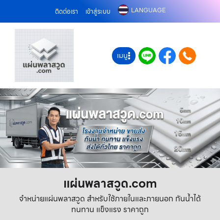
LANGUAGE
ติดต่อเรา
เข้าสู่ระบบ
เมนู
แผ่นพลาสวูด.com
จำหน่ายแผ่นพลาสวูด สำหรับใช้ภายในและภายนอก กันน้ำได้
ทนทาน แข็งแรง ราคาถูก