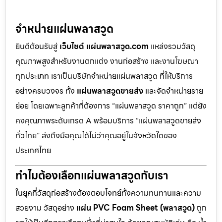
จำหน่ายแผ่นพลาสวูด
ยินดีต้อนรับสู่
เว็บไซต์ แผ่นพลาสวูด.com
แหล่งรวมวัสดุ
คุณภาพสูงสำหรับงานตกแต่ง งานก่อสร้าง และงานโฆษณา
ทุกประเภท เราเป็นบริษัทจำหน่ายแผ่นพลาสวูด ที่ให้บริการ
อย่างครบวงจร ทั้ง
แผ่นพลาสวูดขายส่ง
และจัดจำหน่ายราย
ย่อย โดยเฉพาะลูกค้าที่ต้องการ “แผ่นพลาสวูด ราคาถูก” แต่ยัง
คงคุณภาพระดับเกรด A พร้อมบริการ “แผ่นพลาสวูดขายส่ง
ทั่วไทย” ส่งถึงมือคุณได้ไม่ว่าคุณอยู่ในจังหวัดใดของ
ประเทศไทย
ทำไมต้องเลือกแผ่นพลาสวูดกับเรา
ในยุคที่วัสดุก่อสร้างต้องตอบโจทย์ทั้งความทนทานและความ
สวยงาม วัสดุอย่าง
แผ่น PVC Foam Sheet (พลาสวูด)
ถูก