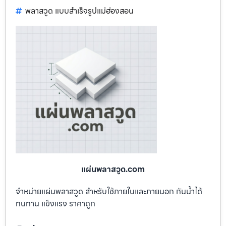
พลาสวูด แบบสำเร็จรูปแม่ฮ่องสอน
แผ่นพลาสวูด.com
จำหน่ายแผ่นพลาสวูด สำหรับใช้ภายในและภายนอก กันน้ำได้
ทนทาน แข็งแรง ราคาถูก