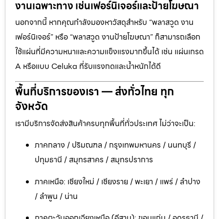
งานเฉพาะทาง เช่นเฟอร์นิเจอร์และป้ายโฆษณา
นอกจากนี้ หากคุณกำลังมองหาวัสดุสำหรับ “พลาสวูด งาน
เฟอร์นิเจอร์” หรือ “พลาสวูด งานป้ายโฆษณา” ก็สามารถเลือก
ใช้แผ่นที่มีความหนาและความแข็งแรงมากขึ้นได้ เช่น แผ่นเกรด
A หรือแบบ Celuka ที่รับแรงกดและน้ำหนักได้ดี
พื้นที่บริการของเรา — ส่งทั่วไทย ทุก
จังหวัด
เรามีบริการจัดส่งสินค้าครบทุกพื้นที่ทั่วประเทศ ไม่ว่าจะเป็น:
ภาคกลาง / ปริมณฑล / กรุงเทพมหานคร / นนทบุรี /
ปทุมธานี / สมุทรสาคร / สมุทรปราการ
ภาคเหนือ: เชียงใหม่ / เชียงราย / พะเยา / แพร่ / ลำปาง
/ ลำพูน / น่าน
ภาคตะวันออกเฉียงเหนือ (อีสาน): ขอนแก่น / อุดรธานี /