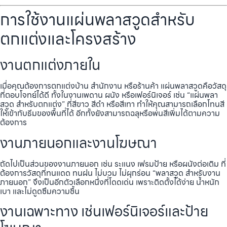
การใช้งานแผ่นพลาสวูดสำหรับ
ตกแต่งและโครงสร้าง
งานตกแต่งภายใน
เมื่อคุณต้องการตกแต่งบ้าน สำนักงาน หรือร้านค้า แผ่นพลาสวูดคือวัสดุ
ที่ตอบโจทย์ได้ดี ทั้งในงานเพดาน ผนัง หรือเฟอร์นิเจอร์ เช่น “แผ่นพลา
สวูด สำหรับตกแต่ง” ที่สีขาว สีดำ หรือสีเทา ทำให้คุณสามารถเลือกโทนสี
ให้เข้ากับธีมของพื้นที่ได้ อีกทั้งยังสามารถฉลุหรือพ่นสีเพิ่มได้ตามความ
ต้องการ
งานภายนอกและงานโฆษณา
ถัดไปเป็นส่วนของงานภายนอก เช่น ระแนง เฟรมป้าย หรือผนังต่อเติม ที่
ต้องการวัสดุที่ทนแดด ทนฝน ไม่บวม ไม่ผุกร่อน “พลาสวูด สำหรับงาน
ภายนอก” จึงเป็นอีกตัวเลือกหนึ่งที่โดดเด่น เพราะติดตั้งได้ง่าย น้ำหนัก
เบา และไม่ดูดซึมความชื้น
งานเฉพาะทาง เช่นเฟอร์นิเจอร์และป้าย