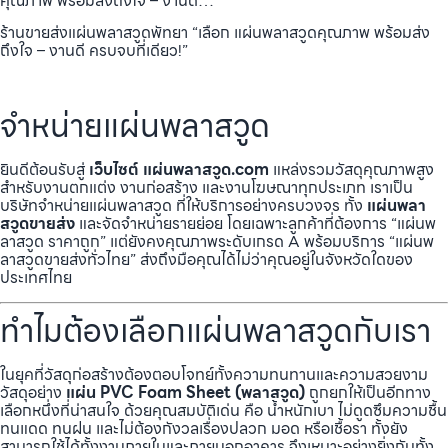
คุณภาพ พร้อมส่งถึงใจ – งานดี…
ร้านขายส่งแผ่นพลาสวูดพัทยา “เลือก แผ่นพลาสวูดคุณภาพ พร้อมส่ง
ถึงใจ – งานดี ครบจบที่เดียว!”
จำหน่ายแผ่นพลาสวูด
ยินดีต้อนรับสู่
เว็บไซต์ แผ่นพลาสวูด.com
แหล่งรวมวัสดุคุณภาพสูง
สำหรับงานตกแต่ง งานก่อสร้าง และงานโฆษณาทุกประเภท เราเป็น
บริษัทจำหน่ายแผ่นพลาสวูด ที่ให้บริการอย่างครบวงจร ทั้ง
แผ่นพลา
สวูดขายส่ง
และจัดจำหน่ายรายย่อย โดยเฉพาะลูกค้าที่ต้องการ “แผ่นพ
ลาสวูด ราคาถูก” แต่ยังคงคุณภาพระดับเกรด A พร้อมบริการ “แผ่นพ
ลาสวูดขายส่งทั่วไทย” ส่งถึงมือคุณได้ไม่ว่าคุณอยู่ในจังหวัดใดของ
ประเทศไทย
ทำไมต้องเลือกแผ่นพลาสวูดกับเรา
ในยุคที่วัสดุก่อสร้างต้องตอบโจทย์ทั้งความทนทานและความสวยงาม
วัสดุอย่าง
แผ่น PVC Foam Sheet (พลาสวูด)
ถูกยกให้เป็นอีกทาง
เลือกหนึ่งที่น่าสนใจ ด้วยคุณสมบัติเด่น คือ น้ำหนักเบา ไม่ดูดซึมความชื้น
ทนแดด ทนฝน และไม่ต้องกังวลเรื่องปลวก มอด หรือเชื้อรา ทั้งยัง
สามารถใช้ได้ทั้งงานภายในและภายนอกอาคาร จึงเหมาะอย่างยิ่งกับทั้ง