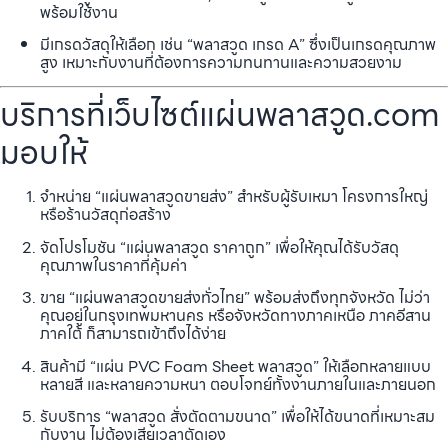
พร้อมใช้งาน
มีเกรดวัสดุให้เลือก เช่น “พลาสวูด เกรด A” ซึ่งเป็นเกรดคุณภาพ
สูง เหมาะกับงานที่ต้องการความทนทานและความสวยงาม
บริการที่เว็บไซต์แผ่นพลาสวูด.com
มอบให้
จำหน่าย “แผ่นพลาสวูดขายส่ง” สำหรับผู้รับเหมา โครงการใหญ่
หรือร้านวัสดุก่อสร้าง
จัดโปรโมชัน “แผ่นพลาสวูด ราคาถูก” เพื่อให้คุณได้รับวัสดุ
คุณภาพในราคาที่คุ้มค่า
ขาย “แผ่นพลาสวูดขายส่งทั่วไทย” พร้อมส่งถึงทุกจังหวัด ไม่ว่า
คุณอยู่ในกรุงเทพมหานคร หรือจังหวัดทางภาคเหนือ ภาคอีสาน
ภาคใต้ ก็สามารถเข้าถึงได้ง่าย
สินค้ามี “แผ่น PVC Foam Sheet พลาสวูด” ให้เลือกหลายแบบ
หลายสี และหลายความหนา ตอบโจทย์ทั้งงานภายในและภายนอก
รับบริการ “พลาสวูด สั่งตัดตามขนาด” เพื่อให้ได้ขนาดที่เหมาะสม
กับงาน ไม่ต้องเสียเวลาตัดเอง