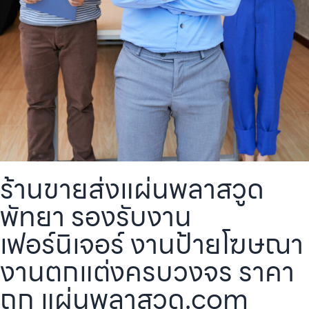
ร้านขายส่งแผ่นพลาสวูด
พัทยา รองรับงาน
เฟอร์นิเจอร์ งานป้ายโฆษณา
งานตกแต่งครบวงจร ราคา
ถูก แผ่นพลาสวูด.com