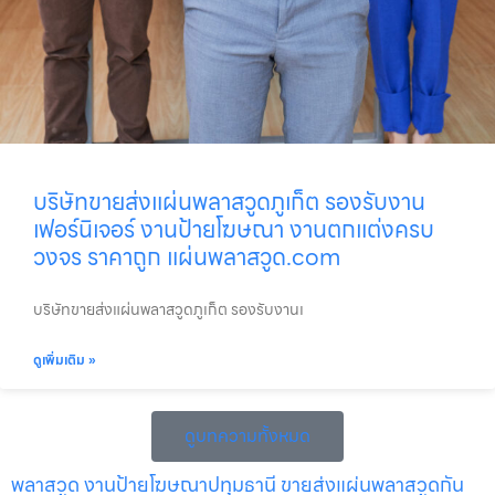
บริษัทขายส่งแผ่นพลาสวูดภูเก็ต รองรับงาน
เฟอร์นิเจอร์ งานป้ายโฆษณา งานตกแต่งครบ
วงจร ราคาถูก แผ่นพลาสวูด.com
บริษัทขายส่งแผ่นพลาสวูดภูเก็ต รองรับงานเ
ดูเพิ่มเติม »
ดูบทความทั้งหมด
พลาสวูด งานป้ายโฆษณาปทุมธานี ขายส่งแผ่นพลาสวูดกัน