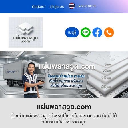
LANGUAGE
ติดต่อเรา
เข้าสู่ระบบ
เมนู
แผ่นพลาสวูด.com
จำหน่ายแผ่นพลาสวูด สำหรับใช้ภายในและภายนอก กันน้ำได้
ทนทาน แข็งแรง ราคาถูก