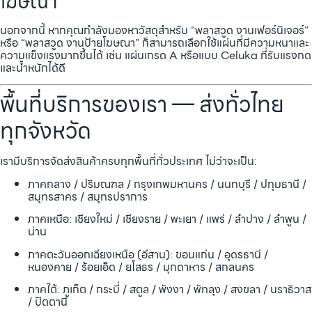
โฆษณา
นอกจากนี้ หากคุณกำลังมองหาวัสดุสำหรับ “พลาสวูด งานเฟอร์นิเจอร์”
หรือ “พลาสวูด งานป้ายโฆษณา” ก็สามารถเลือกใช้แผ่นที่มีความหนาและ
ความแข็งแรงมากขึ้นได้ เช่น แผ่นเกรด A หรือแบบ Celuka ที่รับแรงกด
และน้ำหนักได้ดี
พื้นที่บริการของเรา — ส่งทั่วไทย
ทุกจังหวัด
เรามีบริการจัดส่งสินค้าครบทุกพื้นที่ทั่วประเทศ ไม่ว่าจะเป็น:
ภาคกลาง / ปริมณฑล / กรุงเทพมหานคร / นนทบุรี / ปทุมธานี /
สมุทรสาคร / สมุทรปราการ
ภาคเหนือ: เชียงใหม่ / เชียงราย / พะเยา / แพร่ / ลำปาง / ลำพูน /
น่าน
ภาคตะวันออกเฉียงเหนือ (อีสาน): ขอนแก่น / อุดรธานี /
หนองคาย / ร้อยเอ็ด / ยโสธร / มุกดาหาร / สกลนคร
ภาคใต้: ภูเก็ต / กระบี่ / สตูล / พังงา / พัทลุง / สงขลา / นราธิวาส
/ ปัตตานี