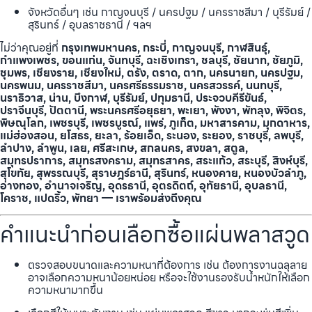
จังหวัดอื่นๆ เช่น กาญจนบุรี / นครปฐม / นครราชสีมา / บุรีรัมย์ /
สุรินทร์ / อุบลราชธานี / ฯลฯ
ไม่ว่าคุณอยู่ที่
กรุงเทพมหานคร, กระบี่, กาญจนบุรี, กาฬสินธุ์,
กำแพงเพชร, ขอนแก่น, จันทบุรี, ฉะเชิงเทรา, ชลบุรี, ชัยนาท, ชัยภูมิ,
ชุมพร, เชียงราย, เชียงใหม่, ตรัง, ตราด, ตาก, นครนายก, นครปฐม,
นครพนม, นครราชสีมา, นครศรีธรรมราช, นครสวรรค์, นนทบุรี,
นราธิวาส, น่าน, บึงกาฬ, บุรีรัมย์, ปทุมธานี, ประจวบคีรีขันธ์,
ปราจีนบุรี, ปัตตานี, พระนครศรีอยุธยา, พะเยา, พังงา, พัทลุง, พิจิตร,
พิษณุโลก, เพชรบุรี, เพชรบูรณ์, แพร่, ภูเก็ต, มหาสารคาม, มุกดาหาร,
แม่ฮ่องสอน, ยโสธร, ยะลา, ร้อยเอ็ด, ระนอง, ระยอง, ราชบุรี, ลพบุรี,
ลำปาง, ลำพูน, เลย, ศรีสะเกษ, สกลนคร, สงขลา, สตูล,
สมุทรปราการ, สมุทรสงคราม, สมุทรสาคร, สระแก้ว, สระบุรี, สิงห์บุรี,
สุโขทัย, สุพรรณบุรี, สุราษฎร์ธานี, สุรินทร์, หนองคาย, หนองบัวลำภู,
อ่างทอง, อำนาจเจริญ, อุดรธานี, อุตรดิตถ์, อุทัยธานี, อุบลธานี,
โคราช, แปดริ้ว, พัทยา — เราพร้อมส่งถึงคุณ
คำแนะนำก่อนเลือกซื้อแผ่นพลาสวูด
ตรวจสอบขนาดและความหนาที่ต้องการ เช่น ต้องการงานฉลุลาย
อาจเลือกความหนาน้อยหน่อย หรือจะใช้งานรองรับน้ำหนักให้เลือก
ความหนามากขึ้น