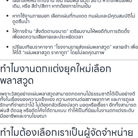
เลือกสีให้เหมาะกับงาน เช่น แผ่นพลาสวูด สีขาว หากจะพ่นสีเพิ่ม
เติม, หรือ สีดำ/สีเทา หากต้องการโทนเข้ม
หากใช้งานภายนอก เลือกแผ่นที่ทนแดด ทนฝนและมีคุณสมบัติไม่
ดูดซึมน้ำ
ให้ทางร้าน “สั่งตัดตามขนาด” เตรียมงานให้พอดีกับการติดตั้ง
เพื่อลดความเสียหายและประหยัดเวลา
เปรียบเทียบราคาจาก “โรงงานขายส่งแผ่นพลาสวูด” หลายเจ้า เพื่อ
ให้ได้ “แผ่นพลาสวูด ราคาถูก” โดยไม่ลดคุณภาพ
ทำไมงานตกแต่งยุคใหม่เลือก
พลาสวูด
เพราะวัสดุอย่างแผ่นพลาสวูดสามารถทดแทนไม้ธรรมชาติได้เป็นอย่างดี
ทั้งในเรื่องของความแข็งแรง ความคงทนต่อสภาพอากาศ และการดูแล
รักษาที่ง่ายกว่าไม้ ไม่ต้องกลัวเรื่องปลวก มอดหรือเชื้อรา อีกทั้งสามารถ
พ่นสี ตัดฉลุ หรือดัดโค้งได้ตามแบบ ทำให้เป็นที่นิยมในงานตกแต่งระดับ
มืออาชีพและงานโฆษณา
ทำไมต้องเลือกเราเป็นผู้จัดจำหน่าย