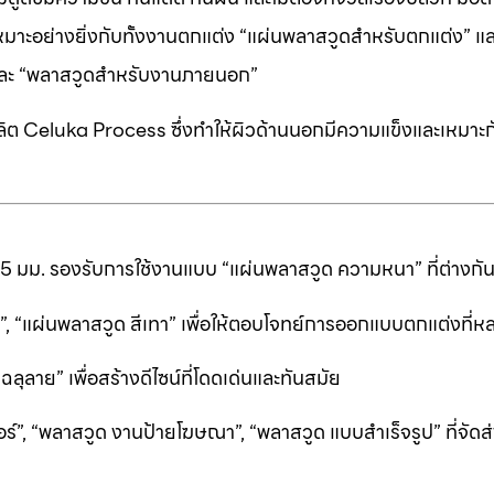
หมาะอย่างยิ่งกับทั้งงานตกแต่ง “แผ่นพลาสวูดสำหรับตกแต่ง” แ
” และ “พลาสวูดสำหรับงานภายนอก”
ต Celuka Process ซึ่งทำให้ผิวด้านนอกมีความแข็งและเหมาะก
25 มม. รองรับการใช้งานแบบ “แผ่นพลาสวูด ความหนา” ที่ต่างก
ีดำ”, “แผ่นพลาสวูด สีเทา” เพื่อให้ตอบโจทย์การออกแบบตกแต่งที
ลาย” เพื่อสร้างดีไซน์ที่โดดเด่นและทันสมัย
ร์”, “พลาสวูด งานป้ายโฆษณา”, “พลาสวูด แบบสำเร็จรูป” ที่จัดส่