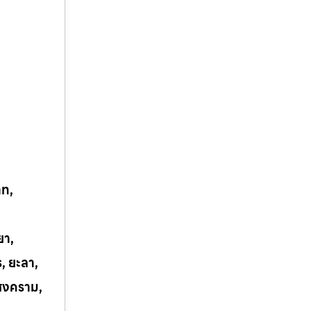
าท,
ยา,
ร, ยะลา,
รสงคราม,