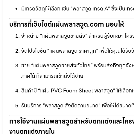
มีเกรดวัสดุให้เลือก เช่น “พลาสวูด เกรด A” ซึ่งเ
บริการที่เว็บไซต์แผ่นพลาสวูด.com มอบให้
จำหน่าย “แผ่นพลาสวูดขายส่ง” สำหรับผู้รับเหมา โครง
จัดโปรโมชัน “แผ่นพลาสวูด ราคาถูก” เพื่อให้คุณได้รับว
ขาย “แผ่นพลาสวูดขายส่งทั่วไทย” พร้อมส่งถึงทุกจัง
ภาคใต้ ก็สามารถเข้าถึงได้ง่าย
สินค้ามี “แผ่น PVC Foam Sheet พลาสวูด” ให้เล
รับบริการ “พลาสวูด สั่งตัดตามขนาด” เพื่อให้ได้ขนาด
การใช้งานแผ่นพลาสวูดสำหรับตกแต่งและโคร
งานตกแต่งภายใน