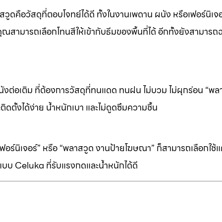
ดคือวัสดุที่ตอบโจทย์ได้ดี ทั้งในงานเพดาน ผนัง หรือเฟอร์นิเจอร
ุณสามารถเลือกโทนสีให้เข้ากับธีมของพื้นที่ได้ อีกทั้งยังสามารถ
ต่อเติม ที่ต้องการวัสดุที่ทนแดด ทนฝน ไม่บวม ไม่ผุกร่อน “พล
ิดตั้งได้ง่าย น้ำหนักเบา และไม่ดูดซึมความชื้น
ร์นิเจอร์” หรือ “พลาสวูด งานป้ายโฆษณา” ก็สามารถเลือกใช้แผ่
บบ Celuka ที่รับแรงกดและน้ำหนักได้ดี