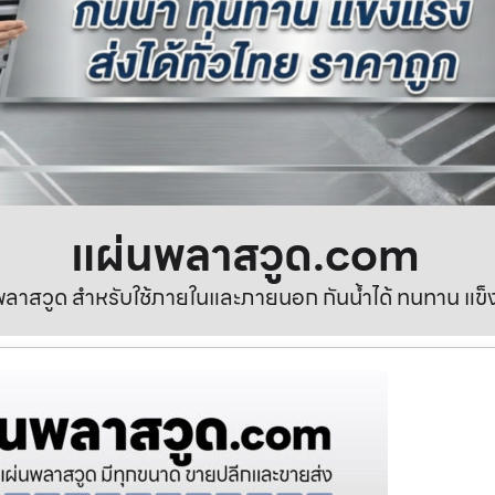
แผ่นพลาสวูด.com
ลาสวูด สำหรับใช้ภายในและภายนอก กันน้ำได้ ทนทาน แข็