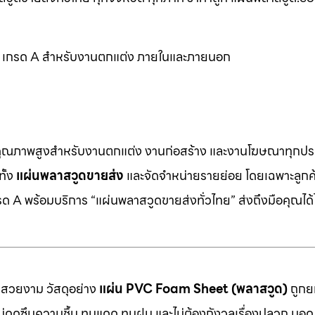
วูด เกรด A สำหรับงานตกแต่ง ภายในและภายนอก
คุณภาพสูงสำหรับงานตกแต่ง งานก่อสร้าง และงานโฆษณาทุกประ
ทั้ง
แผ่นพลาสวูดขายส่ง
และจัดจำหน่ายรายย่อย โดยเฉพาะลูกค้า
 A พร้อมบริการ “แผ่นพลาสวูดขายส่งทั่วไทย” ส่งถึงมือคุณได้ไ
มสวยงาม วัสดุอย่าง
แผ่น PVC Foam Sheet (พลาสวูด)
ถูกยก
 ไม่ดูดซึมความชื้น ทนแดด ทนฝน และไม่ต้องกังวลเรื่องปลวก มอด ห