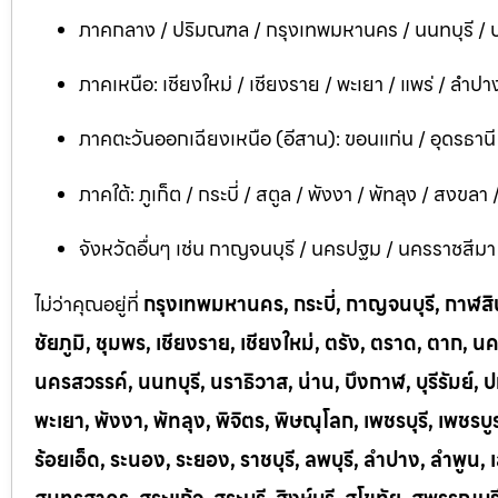
ภาคกลาง / ปริมณฑล / กรุงเทพมหานคร / นนทบุรี / ป
ภาคเหนือ: เชียงใหม่ / เชียงราย / พะเยา / แพร่ / ลำปาง
ภาคตะวันออกเฉียงเหนือ (อีสาน): ขอนแก่น / อุดรธาน
ภาคใต้: ภูเก็ต / กระบี่ / สตูล / พังงา / พัทลุง / สงขลา
จังหวัดอื่นๆ เช่น กาญจนบุรี / นครปฐม / นครราชสีมา / บ
ไม่ว่าคุณอยู่ที่
กรุงเทพมหานคร, กระบี่, กาญจนบุรี, กาฬสินธ
ชัยภูมิ, ชุมพร, เชียงราย, เชียงใหม่, ตรัง, ตราด, ต
นครสวรรค์, นนทบุรี, นราธิวาส, น่าน, บึงกาฬ, บุรีรัมย์, ป
พะเยา, พังงา, พัทลุง, พิจิตร, พิษณุโลก, เพชรบุรี, เพชร
ร้อยเอ็ด, ระนอง, ระยอง, ราชบุรี, ลพบุรี, ลำปาง, ลำพู