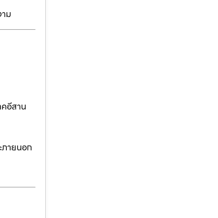
งาม
าคอีสาน
ละภายนอก