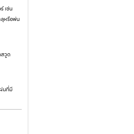
์ เช่น
ฉลุหรือพ่น
าสวูด
นที่มี