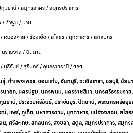
ทุมธานี / สมุทรสาคร / สมุทรปราการ
 / ลำพูน / น่าน
ี / หนองคาย / ร้อยเอ็ด / ยโสธร / มุกดาหาร / สกลนคร
 / นราธิวาส / ปัตตานี
ุรีรัมย์ / สุรินทร์ / อุบลราชธานี / ฯลฯ
ุ์, กำแพงเพชร, ขอนแก่น, จันทบุรี, ฉะเชิงเทรา, ชลบุรี, ชัยน
าก, นครนายก, นครปฐม, นครพนม, นครราชสีมา, นครศรีธรรมราช,
ทุมธานี, ประจวบคีรีขันธ์, ปราจีนบุรี, ปัตตานี, พระนครศรีอยุธ
บูรณ์, แพร่, ภูเก็ต, มหาสารคาม, มุกดาหาร, แม่ฮ่องสอน, ยโสธ
น, เลย, ศรีสะเกษ, สกลนคร, สงขลา, สตูล, สมุทรปราการ, สมุท