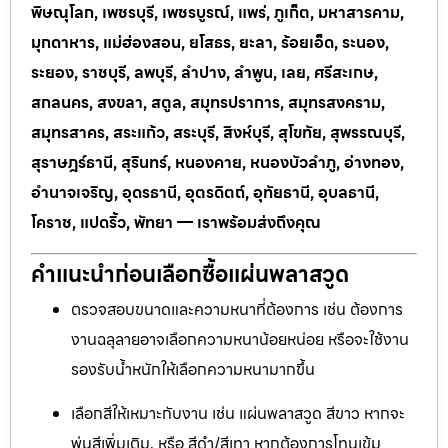
พิษณุโลก, เพชรบุรี, เพชรบูรณ์, แพร่, ภูเก็ต, มหาสารคาม,
มุกดาหาร, แม่ฮ่องสอน, ยโสธร, ยะลา, ร้อยเอ็ด, ระนอง,
ระยอง, ราชบุรี, ลพบุรี, ลำปาง, ลำพูน, เลย, ศรีสะเกษ,
สกลนคร, สงขลา, สตูล, สมุทรปราการ, สมุทรสงคราม,
สมุทรสาคร, สระแก้ว, สระบุรี, สิงห์บุรี, สุโขทัย, สุพรรณบุรี,
สุราษฎร์ธานี, สุรินทร์, หนองคาย, หนองบัวลำภู, อ่างทอง,
อำนาจเจริญ, อุดรธานี, อุตรดิตถ์, อุทัยธานี, อุบลธานี,
โคราช, แปดริ้ว, พัทยา — เราพร้อมส่งถึงคุณ
คำแนะนำก่อนเลือกซื้อแผ่นพลาสวูด
ตรวจสอบขนาดและความหนาที่ต้องการ เช่น ต้องการ
งานฉลุลายอาจเลือกความหนาน้อยหน่อย หรือจะใช้งาน
รองรับน้ำหนักให้เลือกความหนามากขึ้น
เลือกสีให้เหมาะกับงาน เช่น แผ่นพลาสวูด สีขาว หากจะ
พ่นสีเพิ่มเติม, หรือ สีดำ/สีเทา หากต้องการโทนเข้ม