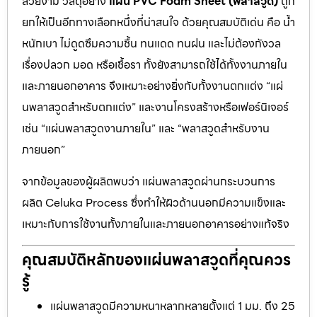
สวยงาม วัสดุอย่าง
แผ่น PVC Foam Sheet (พลาสวูด)
ถูก
ยกให้เป็นอีกทางเลือกหนึ่งที่น่าสนใจ ด้วยคุณสมบัติเด่น คือ น้ำ
หนักเบา ไม่ดูดซึมความชื้น ทนแดด ทนฝน และไม่ต้องกังวล
เรื่องปลวก มอด หรือเชื้อรา ทั้งยังสามารถใช้ได้ทั้งงานภายใน
และภายนอกอาคาร จึงเหมาะอย่างยิ่งกับทั้งงานตกแต่ง “แผ่
นพลาสวูดสำหรับตกแต่ง” และงานโครงสร้างหรือเฟอร์นิเจอร์
เช่น “แผ่นพลาสวูดงานภายใน” และ “พลาสวูดสำหรับงาน
ภายนอก”
จากข้อมูลของผู้ผลิตพบว่า แผ่นพลาสวูดผ่านกระบวนการ
ผลิต Celuka Process ซึ่งทำให้ผิวด้านนอกมีความแข็งและ
เหมาะกับการใช้งานทั้งภายในและภายนอกอาคารอย่างแท้จริง
คุณสมบัติหลักของแผ่นพลาสวูดที่คุณควร
รู้
แผ่นพลาสวูดมีความหนาหลากหลายตั้งแต่ 1 มม. ถึง 25