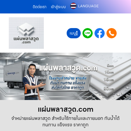
LANGUAGE
ติดต่อเรา
เข้าสู่ระบบ
เมนู
แผ่นพลาสวูด.com
จำหน่ายแผ่นพลาสวูด สำหรับใช้ภายในและภายนอก กันน้ำได้
ทนทาน แข็งแรง ราคาถูก