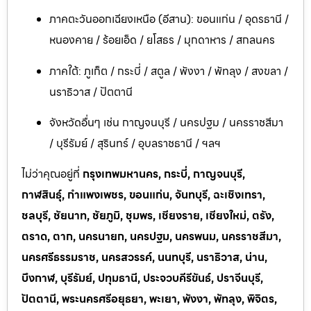
ภาคตะวันออกเฉียงเหนือ (อีสาน): ขอนแก่น / อุดรธานี /
หนองคาย / ร้อยเอ็ด / ยโสธร / มุกดาหาร / สกลนคร
ภาคใต้: ภูเก็ต / กระบี่ / สตูล / พังงา / พัทลุง / สงขลา /
นราธิวาส / ปัตตานี
จังหวัดอื่นๆ เช่น กาญจนบุรี / นครปฐม / นครราชสีมา
/ บุรีรัมย์ / สุรินทร์ / อุบลราชธานี / ฯลฯ
ไม่ว่าคุณอยู่ที่
กรุงเทพมหานคร, กระบี่, กาญจนบุรี,
กาฬสินธุ์, กำแพงเพชร, ขอนแก่น, จันทบุรี, ฉะเชิงเทรา,
ชลบุรี, ชัยนาท, ชัยภูมิ, ชุมพร, เชียงราย, เชียงใหม่, ตรัง,
ตราด, ตาก, นครนายก, นครปฐม, นครพนม, นครราชสีมา,
นครศรีธรรมราช, นครสวรรค์, นนทบุรี, นราธิวาส, น่าน,
บึงกาฬ, บุรีรัมย์, ปทุมธานี, ประจวบคีรีขันธ์, ปราจีนบุรี,
ปัตตานี, พระนครศรีอยุธยา, พะเยา, พังงา, พัทลุง, พิจิตร,