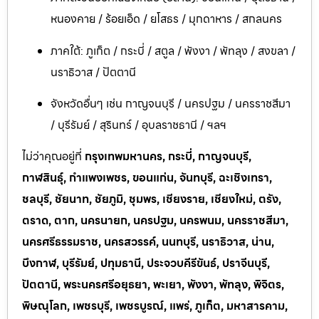
หนองคาย / ร้อยเอ็ด / ยโสธร / มุกดาหาร / สกลนคร
ภาคใต้: ภูเก็ต / กระบี่ / สตูล / พังงา / พัทลุง / สงขลา /
นราธิวาส / ปัตตานี
จังหวัดอื่นๆ เช่น กาญจนบุรี / นครปฐม / นครราชสีมา
/ บุรีรัมย์ / สุรินทร์ / อุบลราชธานี / ฯลฯ
ไม่ว่าคุณอยู่ที่
กรุงเทพมหานคร, กระบี่, กาญจนบุรี,
กาฬสินธุ์, กำแพงเพชร, ขอนแก่น, จันทบุรี, ฉะเชิงเทรา,
ชลบุรี, ชัยนาท, ชัยภูมิ, ชุมพร, เชียงราย, เชียงใหม่, ตรัง,
ตราด, ตาก, นครนายก, นครปฐม, นครพนม, นครราชสีมา,
นครศรีธรรมราช, นครสวรรค์, นนทบุรี, นราธิวาส, น่าน,
บึงกาฬ, บุรีรัมย์, ปทุมธานี, ประจวบคีรีขันธ์, ปราจีนบุรี,
ปัตตานี, พระนครศรีอยุธยา, พะเยา, พังงา, พัทลุง, พิจิตร,
พิษณุโลก, เพชรบุรี, เพชรบูรณ์, แพร่, ภูเก็ต, มหาสารคาม,