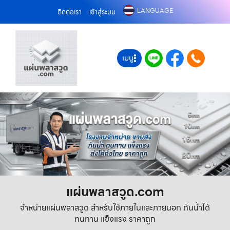
LANGUAGE
ติดต่อเรา
เข้าสู่ระบบ
เมนู
แผ่นพลาสวูด.com
จำหน่ายแผ่นพลาสวูด สำหรับใช้ภายในและภายนอก กันน้ำได้
ทนทาน แข็งแรง ราคาถูก