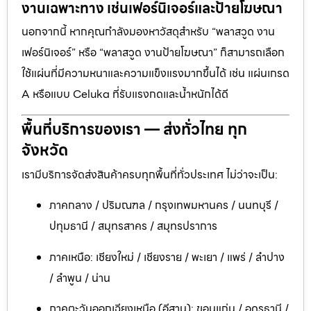
งานเฉพาะทาง เช่นเฟอร์นิเจอร์และป้ายโฆษณา
นอกจากนี้ หากคุณกำลังมองหาวัสดุสำหรับ “พลาสวูด งาน
เฟอร์นิเจอร์” หรือ “พลาสวูด งานป้ายโฆษณา” ก็สามารถเลือก
ใช้แผ่นที่มีความหนาและความแข็งแรงมากขึ้นได้ เช่น แผ่นเกรด
A หรือแบบ Celuka ที่รับแรงกดและน้ำหนักได้ดี
พื้นที่บริการของเรา — ส่งทั่วไทย ทุก
จังหวัด
เรามีบริการจัดส่งสินค้าครบทุกพื้นที่ทั่วประเทศ ไม่ว่าจะเป็น:
ภาคกลาง / ปริมณฑล / กรุงเทพมหานคร / นนทบุรี /
ปทุมธานี / สมุทรสาคร / สมุทรปราการ
ภาคเหนือ: เชียงใหม่ / เชียงราย / พะเยา / แพร่ / ลำปาง
/ ลำพูน / น่าน
ภาคตะวันออกเฉียงเหนือ (อีสาน): ขอนแก่น / อุดรธานี /