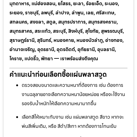
มุกดาหาร, แม่ฮ่องสอน, ยโสธร, ยะลา, ร้อยเอ็ด, ระนอง,
ระยอง, ราชบุรี, ลพบุรี, ลำปาง, ลำพูน, เลย, ศรีสะเกษ,
สกลนคร, สงขลา, สตูล, สมุทรปราการ, สมุทรสงคราม,
สมุทรสาคร, สระแก้ว, สระบุรี, สิงห์บุรี, สุโขทัย, สุพรรณบุรี,
สุราษฎร์ธานี, สุรินทร์, หนองคาย, หนองบัวลำภู, อ่างทอง,
อำนาจเจริญ, อุดรธานี, อุตรดิตถ์, อุทัยธานี, อุบลธานี,
โคราช, แปดริ้ว, พัทยา — เราพร้อมส่งถึงคุณ
คำแนะนำก่อนเลือกซื้อแผ่นพลาสวูด
ตรวจสอบขนาดและความหนาที่ต้องการ เช่น ต้องการ
งานฉลุลายอาจเลือกความหนาน้อยหน่อย หรือจะใช้งาน
รองรับน้ำหนักให้เลือกความหนามากขึ้น
เลือกสีให้เหมาะกับงาน เช่น แผ่นพลาสวูด สีขาว หากจะ
พ่นสีเพิ่มเติม, หรือ สีดำ/สีเทา หากต้องการโทนเข้ม