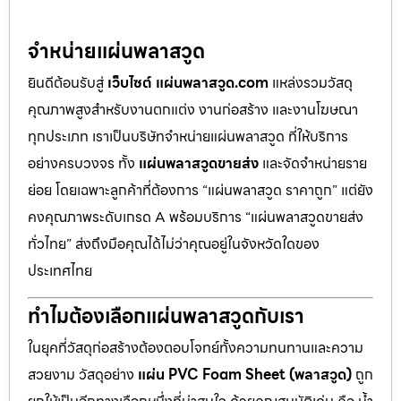
จำหน่ายแผ่นพลาสวูด
ยินดีต้อนรับสู่
เว็บไซต์ แผ่นพลาสวูด.com
แหล่งรวมวัสดุ
คุณภาพสูงสำหรับงานตกแต่ง งานก่อสร้าง และงานโฆษณา
ทุกประเภท เราเป็นบริษัทจำหน่ายแผ่นพลาสวูด ที่ให้บริการ
อย่างครบวงจร ทั้ง
แผ่นพลาสวูดขายส่ง
และจัดจำหน่ายราย
ย่อย โดยเฉพาะลูกค้าที่ต้องการ “แผ่นพลาสวูด ราคาถูก” แต่ยัง
คงคุณภาพระดับเกรด A พร้อมบริการ “แผ่นพลาสวูดขายส่ง
ทั่วไทย” ส่งถึงมือคุณได้ไม่ว่าคุณอยู่ในจังหวัดใดของ
ประเทศไทย
ทำไมต้องเลือกแผ่นพลาสวูดกับเรา
ในยุคที่วัสดุก่อสร้างต้องตอบโจทย์ทั้งความทนทานและความ
สวยงาม วัสดุอย่าง
แผ่น PVC Foam Sheet (พลาสวูด)
ถูก