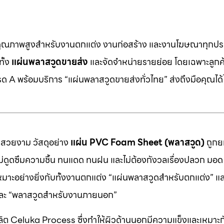
คุณภาพสูงสำหรับงานตกแต่ง งานก่อสร้าง และงานโฆษณาทุกประ
ทั้ง
แผ่นพลาสวูดขายส่ง
และจัดจำหน่ายรายย่อย โดยเฉพาะลูกค้า
 A พร้อมบริการ “แผ่นพลาสวูดขายส่งทั่วไทย” ส่งถึงมือคุณได้ไ
มสวยงาม วัสดุอย่าง
แผ่น PVC Foam Sheet (พลาสวูด)
ถูกยก
 ไม่ดูดซึมความชื้น ทนแดด ทนฝน และไม่ต้องกังวลเรื่องปลวก มอด ห
หมาะอย่างยิ่งกับทั้งงานตกแต่ง “แผ่นพลาสวูดสำหรับตกแต่ง” แ
” และ “พลาสวูดสำหรับงานภายนอก”
ต Celuka Process ซึ่งทำให้ผิวด้านนอกมีความแข็งและเหมาะก