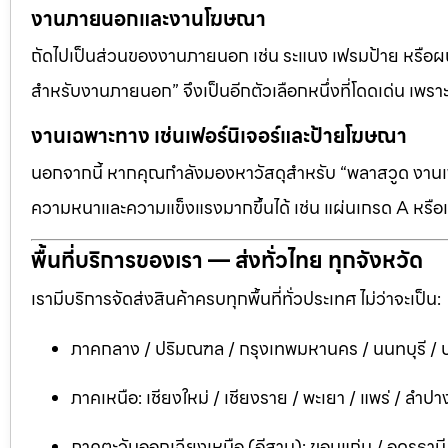
งานภายนอกและงานโฆษณา
ถัดไปเป็นส่วนของงานภายนอก เช่น ระแนง เฟรมป้าย หรือผนัง
สำหรับงานภายนอก” จึงเป็นอีกตัวเลือกหนึ่งที่โดดเด่น เพราะต
งานเฉพาะทาง เช่นเฟอร์นิเจอร์และป้ายโฆษณา
นอกจากนี้ หากคุณกำลังมองหาวัสดุสำหรับ “พลาสวูด งานเฟอ
ความหนาและความแข็งแรงมากขึ้นได้ เช่น แผ่นเกรด A หรือแ
พื้นที่บริการของเรา — ส่งทั่วไทย ทุกจังหวัด
เรามีบริการจัดส่งสินค้าครบทุกพื้นที่ทั่วประเทศ ไม่ว่าจะเป็น:
ภาคกลาง / ปริมณฑล / กรุงเทพมหานคร / นนทบุรี / ป
ภาคเหนือ: เชียงใหม่ / เชียงราย / พะเยา / แพร่ / ลำปาง
ภาคตะวันออกเฉียงเหนือ (อีสาน): ขอนแก่น / อุดรธาน