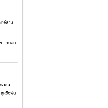
าคอีสาน
ละภายนอก
์ เช่น
ฉลุหรือพ่น