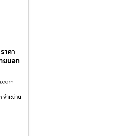
 ราคา
–ภายนอก
ูด.com
m จำหน่าย