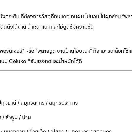
ต่อเติม ที่ต้องการวัสดุที่ทนแดด ทนฝน ไม่บวม ไม่ผุกร่อน “พล
ิดตั้งได้ง่าย น้ำหนักเบา และไม่ดูดซึมความชื้น
ร์นิเจอร์” หรือ “พลาสวูด งานป้ายโฆษณา” ก็สามารถเลือกใช้แผ่
บบ Celuka ที่รับแรงกดและน้ำหนักได้ดี
ทุมธานี / สมุทรสาคร / สมุทรปราการ
 / ลำพูน / น่าน
ี / หนองคาย / ร้อยเอ็ด / ยโสธร / มุกดาหาร / สกลนคร