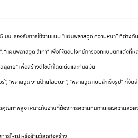
25 มม. รองรับการใช้งานแบบ “แผ่นพลาสวูด ความหนา” ที่ต่างก
ีดำ”, “แผ่นพลาสวูด สีเทา” เพื่อให้ตอบโจทย์การออกแบบตกแต่งที
ลาย” เพื่อสร้างดีไซน์ที่โดดเด่นและทันสมัย
ร์”, “พลาสวูด งานป้ายโฆษณา”, “พลาสวูด แบบสำเร็จรูป” ที่จัดส่
ป็นเกรดคุณภาพสูง เหมาะกับงานที่ต้องการความทนทานและความสวย
การใหญ่ หรือร้านวัสดุก่อสร้าง