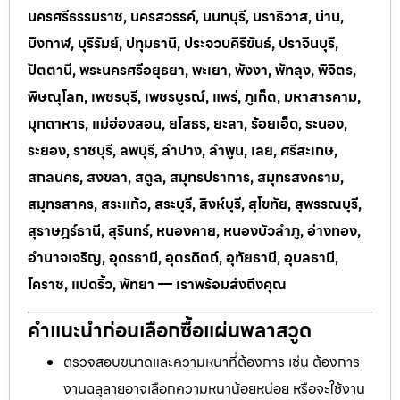
นครศรีธรรมราช, นครสวรรค์, นนทบุรี, นราธิวาส, น่าน,
บึงกาฬ, บุรีรัมย์, ปทุมธานี, ประจวบคีรีขันธ์, ปราจีนบุรี,
ปัตตานี, พระนครศรีอยุธยา, พะเยา, พังงา, พัทลุง, พิจิตร,
พิษณุโลก, เพชรบุรี, เพชรบูรณ์, แพร่, ภูเก็ต, มหาสารคาม,
มุกดาหาร, แม่ฮ่องสอน, ยโสธร, ยะลา, ร้อยเอ็ด, ระนอง,
ระยอง, ราชบุรี, ลพบุรี, ลำปาง, ลำพูน, เลย, ศรีสะเกษ,
สกลนคร, สงขลา, สตูล, สมุทรปราการ, สมุทรสงคราม,
สมุทรสาคร, สระแก้ว, สระบุรี, สิงห์บุรี, สุโขทัย, สุพรรณบุรี,
สุราษฎร์ธานี, สุรินทร์, หนองคาย, หนองบัวลำภู, อ่างทอง,
อำนาจเจริญ, อุดรธานี, อุตรดิตถ์, อุทัยธานี, อุบลธานี,
โคราช, แปดริ้ว, พัทยา — เราพร้อมส่งถึงคุณ
คำแนะนำก่อนเลือกซื้อแผ่นพลาสวูด
ตรวจสอบขนาดและความหนาที่ต้องการ เช่น ต้องการ
งานฉลุลายอาจเลือกความหนาน้อยหน่อย หรือจะใช้งาน