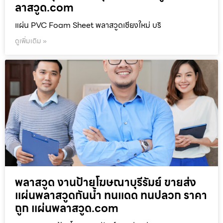
ลาสวูด.com
แผ่น PVC Foam Sheet พลาสวูดเชียงใหม่ บริ
ดูเพิ่มเติม »
พลาสวูด งานป้ายโฆษณาบุรีรัมย์ ขายส่ง
แผ่นพลาสวูดกันน้ำ ทนแดด ทนปลวก ราคา
ถูก แผ่นพลาสวูด.com