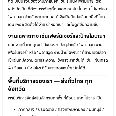
ถัดไปเป็นส่วนของงานภายนอก เช่น ระแนง เฟรมป้าย หรือ
ผนังต่อเติม ที่ต้องการวัสดุที่ทนแดด ทนฝน ไม่บวม ไม่ผุกร่อน
“พลาสวูด สำหรับงานภายนอก” จึงเป็นอีกตัวเลือกหนึ่งที่โดด
เด่น เพราะติดตั้งได้ง่าย น้ำหนักเบา และไม่ดูดซึมความชื้น
งานเฉพาะทาง เช่นเฟอร์นิเจอร์และป้ายโฆษณา
นอกจากนี้ หากคุณกำลังมองหาวัสดุสำหรับ “พลาสวูด งาน
เฟอร์นิเจอร์” หรือ “พลาสวูด งานป้ายโฆษณา” ก็สามารถเลือก
ใช้แผ่นที่มีความหนาและความแข็งแรงมากขึ้นได้ เช่น แผ่นเกรด
A หรือแบบ Celuka ที่รับแรงกดและน้ำหนักได้ดี
พื้นที่บริการของเรา — ส่งทั่วไทย ทุก
จังหวัด
เรามีบริการจัดส่งสินค้าครบทุกพื้นที่ทั่วประเทศ ไม่ว่าจะเป็น:
ภาคกลาง / ปริมณฑล / กรุงเทพมหานคร / นนทบุรี /