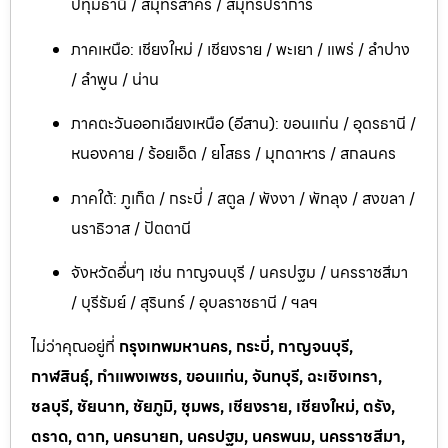
ปทุมธานี / สมุทรสาคร / สมุทรปราการ
ภาคเหนือ: เชียงใหม่ / เชียงราย / พะเยา / แพร่ / ลำปาง
/ ลำพูน / น่าน
ภาคตะวันออกเฉียงเหนือ (อีสาน): ขอนแก่น / อุดรธานี /
หนองคาย / ร้อยเอ็ด / ยโสธร / มุกดาหาร / สกลนคร
ภาคใต้: ภูเก็ต / กระบี่ / สตูล / พังงา / พัทลุง / สงขลา /
นราธิวาส / ปัตตานี
จังหวัดอื่นๆ เช่น กาญจนบุรี / นครปฐม / นครราชสีมา
/ บุรีรัมย์ / สุรินทร์ / อุบลราชธานี / ฯลฯ
ไม่ว่าคุณอยู่ที่
กรุงเทพมหานคร, กระบี่, กาญจนบุรี,
กาฬสินธุ์, กำแพงเพชร, ขอนแก่น, จันทบุรี, ฉะเชิงเทรา,
ชลบุรี, ชัยนาท, ชัยภูมิ, ชุมพร, เชียงราย, เชียงใหม่, ตรัง,
ตราด, ตาก, นครนายก, นครปฐม, นครพนม, นครราชสีมา,