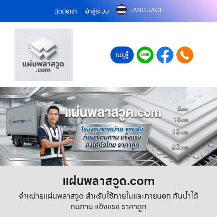
LANGUAGE
ติดต่อเรา
เข้าสู่ระบบ
เมนู
แผ่นพลาสวูด.com
จำหน่ายแผ่นพลาสวูด สำหรับใช้ภายในและภายนอก กันน้ำได้
ทนทาน แข็งแรง ราคาถูก