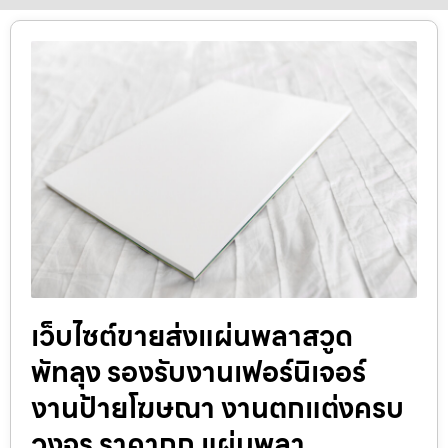
เว็บไซต์ขายส่งแผ่นพลาสวูด
พัทลุง รองรับงานเฟอร์นิเจอร์
งานป้ายโฆษณา งานตกแต่งครบ
วงจร ราคาถูก แผ่นพลา