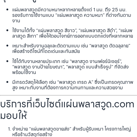
แผ่นพลาสวูดมีความหนาหลากหลายตั้งแต่ 1 มม. ถึง 25 มม.
รองรับการใช้งานแบบ “แผ่นพลาสวูด ความหนา” ที่ต่างกันตาม
งาน
ใช้งานได้ทั้ง “แผ่นพลาสวูด สีขาว”, “แผ่นพลาสวูด สีดำ”, “แผ่นพ
ลาสวูด สีเทา” เพื่อให้ตอบโจทย์การออกแบบตกแต่งที่หลากหลาย
เหมาะสำหรับงานฉลุและตัดตามแบบ เช่น “พลาสวูด ตัดฉลุลาย”
เพื่อสร้างดีไซน์ที่โดดเด่นและทันสมัย
ใช้ได้กับงานหลายประเภท เช่น “พลาสวูด งานเฟอร์นิเจอร์”,
“พลาสวูด งานป้ายโฆษณา”, “พลาสวูด แบบสำเร็จรูป” ที่จัดส่ง
พร้อมใช้งาน
มีเกรดวัสดุให้เลือก เช่น “พลาสวูด เกรด A” ซึ่งเป็นเกรดคุณภาพ
สูง เหมาะกับงานที่ต้องการความทนทานและความสวยงาม
บริการที่เว็บไซต์แผ่นพลาสวูด.com
มอบให้
จำหน่าย “แผ่นพลาสวูดขายส่ง” สำหรับผู้รับเหมา โครงการใหญ่
หรือร้านวัสดุก่อสร้าง