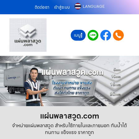
LANGUAGE
ติดต่อเรา
เข้าสู่ระบบ
เมนู
แผ่นพลาสวูด.com
จำหน่ายแผ่นพลาสวูด สำหรับใช้ภายในและภายนอก กันน้ำได้
ทนทาน แข็งแรง ราคาถูก