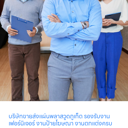
บริษัทขายส่งแผ่นพลาสวูดภูเก็ต รองรับงาน
เฟอร์นิเจอร์ งานป้ายโฆษณา งานตกแต่งครบ