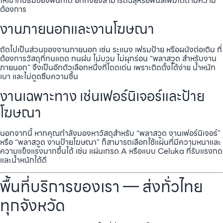
ให้เข้ากับธีมของพื้นที่ได้ อีกทั้งยังสามารถฉลุหรือพ่นสีเพิ่มได้ตามความ
ต้องการ
งานภายนอกและงานโฆษณา
ถัดไปเป็นส่วนของงานภายนอก เช่น ระแนง เฟรมป้าย หรือผนังต่อเติม ที่
ต้องการวัสดุที่ทนแดด ทนฝน ไม่บวม ไม่ผุกร่อน “พลาสวูด สำหรับงาน
ภายนอก” จึงเป็นอีกตัวเลือกหนึ่งที่โดดเด่น เพราะติดตั้งได้ง่าย น้ำหนัก
เบา และไม่ดูดซึมความชื้น
งานเฉพาะทาง เช่นเฟอร์นิเจอร์และป้าย
โฆษณา
นอกจากนี้ หากคุณกำลังมองหาวัสดุสำหรับ “พลาสวูด งานเฟอร์นิเจอร์”
หรือ “พลาสวูด งานป้ายโฆษณา” ก็สามารถเลือกใช้แผ่นที่มีความหนาและ
ความแข็งแรงมากขึ้นได้ เช่น แผ่นเกรด A หรือแบบ Celuka ที่รับแรงกด
และน้ำหนักได้ดี
พื้นที่บริการของเรา — ส่งทั่วไทย
ทุกจังหวัด