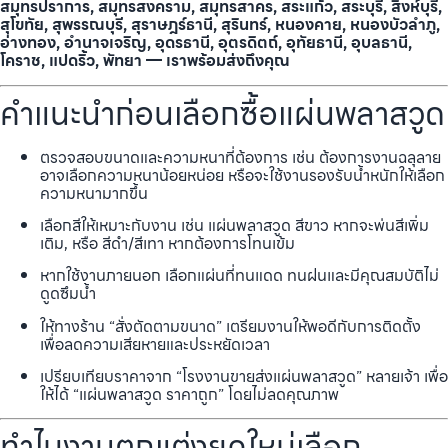
สมุทรปราการ, สมุทรสงคราม, สมุทรสาคร, สระแก้ว, สระบุรี, สิงห์บุรี,
สุโขทัย, สุพรรณบุรี, สุราษฎร์ธานี, สุรินทร์, หนองคาย, หนองบัวลำภู,
อ่างทอง, อำนาจเจริญ, อุดรธานี, อุตรดิตถ์, อุทัยธานี, อุบลธานี,
โคราช, แปดริ้ว, พัทยา — เราพร้อมส่งถึงคุณ
คำแนะนำก่อนเลือกซื้อแผ่นพลาสวูด
ตรวจสอบขนาดและความหนาที่ต้องการ เช่น ต้องการงานฉลุลาย
อาจเลือกความหนาน้อยหน่อย หรือจะใช้งานรองรับน้ำหนักให้เลือก
ความหนามากขึ้น
เลือกสีให้เหมาะกับงาน เช่น แผ่นพลาสวูด สีขาว หากจะพ่นสีเพิ่ม
เติม, หรือ สีดำ/สีเทา หากต้องการโทนเข้ม
หากใช้งานภายนอก เลือกแผ่นที่ทนแดด ทนฝนและมีคุณสมบัติไม่
ดูดซึมน้ำ
ให้ทางร้าน “สั่งตัดตามขนาด” เตรียมงานให้พอดีกับการติดตั้ง
เพื่อลดความเสียหายและประหยัดเวลา
เปรียบเทียบราคาจาก “โรงงานขายส่งแผ่นพลาสวูด” หลายเจ้า เพื่อ
ให้ได้ “แผ่นพลาสวูด ราคาถูก” โดยไม่ลดคุณภาพ
ทำไมงานตกแต่งยุคใหม่เลือก