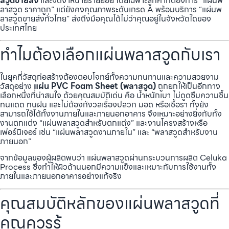
สวูดขายส่ง
และจัดจำหน่ายรายย่อย โดยเฉพาะลูกค้าที่ต้องการ “แผ่นพ
ลาสวูด ราคาถูก” แต่ยังคงคุณภาพระดับเกรด A พร้อมบริการ “แผ่นพ
ลาสวูดขายส่งทั่วไทย” ส่งถึงมือคุณได้ไม่ว่าคุณอยู่ในจังหวัดใดของ
ประเทศไทย
ทำไมต้องเลือกแผ่นพลาสวูดกับเรา
ในยุคที่วัสดุก่อสร้างต้องตอบโจทย์ทั้งความทนทานและความสวยงาม
วัสดุอย่าง
แผ่น PVC Foam Sheet (พลาสวูด)
ถูกยกให้เป็นอีกทาง
เลือกหนึ่งที่น่าสนใจ ด้วยคุณสมบัติเด่น คือ น้ำหนักเบา ไม่ดูดซึมความชื้น
ทนแดด ทนฝน และไม่ต้องกังวลเรื่องปลวก มอด หรือเชื้อรา ทั้งยัง
สามารถใช้ได้ทั้งงานภายในและภายนอกอาคาร จึงเหมาะอย่างยิ่งกับทั้ง
งานตกแต่ง “แผ่นพลาสวูดสำหรับตกแต่ง” และงานโครงสร้างหรือ
เฟอร์นิเจอร์ เช่น “แผ่นพลาสวูดงานภายใน” และ “พลาสวูดสำหรับงาน
ภายนอก”
จากข้อมูลของผู้ผลิตพบว่า แผ่นพลาสวูดผ่านกระบวนการผลิต Celuka
Process ซึ่งทำให้ผิวด้านนอกมีความแข็งและเหมาะกับการใช้งานทั้ง
ภายในและภายนอกอาคารอย่างแท้จริง
คุณสมบัติหลักของแผ่นพลาสวูดที่
คุณควรรู้