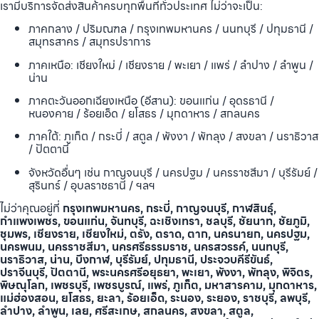
เรามีบริการจัดส่งสินค้าครบทุกพื้นที่ทั่วประเทศ ไม่ว่าจะเป็น:
ภาคกลาง / ปริมณฑล / กรุงเทพมหานคร / นนทบุรี / ปทุมธานี /
สมุทรสาคร / สมุทรปราการ
ภาคเหนือ: เชียงใหม่ / เชียงราย / พะเยา / แพร่ / ลำปาง / ลำพูน /
น่าน
ภาคตะวันออกเฉียงเหนือ (อีสาน): ขอนแก่น / อุดรธานี /
หนองคาย / ร้อยเอ็ด / ยโสธร / มุกดาหาร / สกลนคร
ภาคใต้: ภูเก็ต / กระบี่ / สตูล / พังงา / พัทลุง / สงขลา / นราธิวาส
/ ปัตตานี
จังหวัดอื่นๆ เช่น กาญจนบุรี / นครปฐม / นครราชสีมา / บุรีรัมย์ /
สุรินทร์ / อุบลราชธานี / ฯลฯ
ไม่ว่าคุณอยู่ที่
กรุงเทพมหานคร, กระบี่, กาญจนบุรี, กาฬสินธุ์,
กำแพงเพชร, ขอนแก่น, จันทบุรี, ฉะเชิงเทรา, ชลบุรี, ชัยนาท, ชัยภูมิ,
ชุมพร, เชียงราย, เชียงใหม่, ตรัง, ตราด, ตาก, นครนายก, นครปฐม,
นครพนม, นครราชสีมา, นครศรีธรรมราช, นครสวรรค์, นนทบุรี,
นราธิวาส, น่าน, บึงกาฬ, บุรีรัมย์, ปทุมธานี, ประจวบคีรีขันธ์,
ปราจีนบุรี, ปัตตานี, พระนครศรีอยุธยา, พะเยา, พังงา, พัทลุง, พิจิตร,
พิษณุโลก, เพชรบุรี, เพชรบูรณ์, แพร่, ภูเก็ต, มหาสารคาม, มุกดาหาร,
แม่ฮ่องสอน, ยโสธร, ยะลา, ร้อยเอ็ด, ระนอง, ระยอง, ราชบุรี, ลพบุรี,
ลำปาง, ลำพูน, เลย, ศรีสะเกษ, สกลนคร, สงขลา, สตูล,