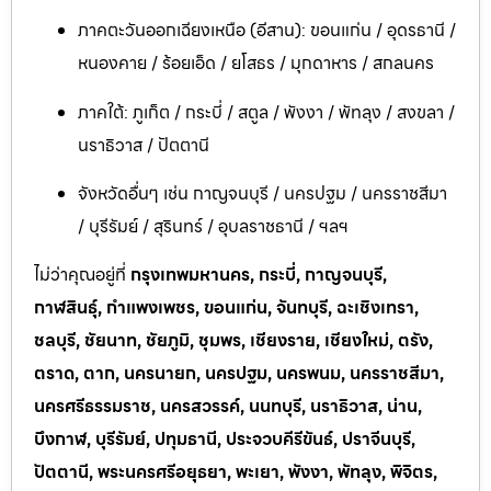
ภาคตะวันออกเฉียงเหนือ (อีสาน): ขอนแก่น / อุดรธานี /
หนองคาย / ร้อยเอ็ด / ยโสธร / มุกดาหาร / สกลนคร
ภาคใต้: ภูเก็ต / กระบี่ / สตูล / พังงา / พัทลุง / สงขลา /
นราธิวาส / ปัตตานี
จังหวัดอื่นๆ เช่น กาญจนบุรี / นครปฐม / นครราชสีมา
/ บุรีรัมย์ / สุรินทร์ / อุบลราชธานี / ฯลฯ
ไม่ว่าคุณอยู่ที่
กรุงเทพมหานคร, กระบี่, กาญจนบุรี,
กาฬสินธุ์, กำแพงเพชร, ขอนแก่น, จันทบุรี, ฉะเชิงเทรา,
ชลบุรี, ชัยนาท, ชัยภูมิ, ชุมพร, เชียงราย, เชียงใหม่, ตรัง,
ตราด, ตาก, นครนายก, นครปฐม, นครพนม, นครราชสีมา,
นครศรีธรรมราช, นครสวรรค์, นนทบุรี, นราธิวาส, น่าน,
บึงกาฬ, บุรีรัมย์, ปทุมธานี, ประจวบคีรีขันธ์, ปราจีนบุรี,
ปัตตานี, พระนครศรีอยุธยา, พะเยา, พังงา, พัทลุง, พิจิตร,