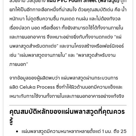
สวยงาม วัสดุอย่าง
แผ่น PVC Foam Sheet (พลาสวูด)
ถูก
ยกให้เป็นอีกทางเลือกหนึ่งที่น่าสนใจ ด้วยคุณสมบัติเด่น คือ น้ำ
หนักเบา ไม่ดูดซึมความชื้น ทนแดด ทนฝน และไม่ต้องกังวล
เรื่องปลวก มอด หรือเชื้อรา ทั้งยังสามารถใช้ได้ทั้งงานภายใน
และภายนอกอาคาร จึงเหมาะอย่างยิ่งกับทั้งงานตกแต่ง “แผ่
นพลาสวูดสำหรับตกแต่ง” และงานโครงสร้างหรือเฟอร์นิเจอร์
เช่น “แผ่นพลาสวูดงานภายใน” และ “พลาสวูดสำหรับงาน
ภายนอก”
จากข้อมูลของผู้ผลิตพบว่า แผ่นพลาสวูดผ่านกระบวนการ
ผลิต Celuka Process ซึ่งทำให้ผิวด้านนอกมีความแข็งและ
เหมาะกับการใช้งานทั้งภายในและภายนอกอาคารอย่างแท้จริง
คุณสมบัติหลักของแผ่นพลาสวูดที่คุณควร
รู้
แผ่นพลาสวูดมีความหนาหลากหลายตั้งแต่ 1 มม. ถึง 25