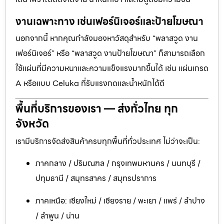
งานเฉพาะทาง เช่นเฟอร์นิเจอร์และป้ายโฆษณา
นอกจากนี้ หากคุณกำลังมองหาวัสดุสำหรับ “พลาสวูด งาน
เฟอร์นิเจอร์” หรือ “พลาสวูด งานป้ายโฆษณา” ก็สามารถเลือก
ใช้แผ่นที่มีความหนาและความแข็งแรงมากขึ้นได้ เช่น แผ่นเกรด
A หรือแบบ Celuka ที่รับแรงกดและน้ำหนักได้ดี
พื้นที่บริการของเรา — ส่งทั่วไทย ทุก
จังหวัด
เรามีบริการจัดส่งสินค้าครบทุกพื้นที่ทั่วประเทศ ไม่ว่าจะเป็น:
ภาคกลาง / ปริมณฑล / กรุงเทพมหานคร / นนทบุรี /
ปทุมธานี / สมุทรสาคร / สมุทรปราการ
ภาคเหนือ: เชียงใหม่ / เชียงราย / พะเยา / แพร่ / ลำปาง
/ ลำพูน / น่าน