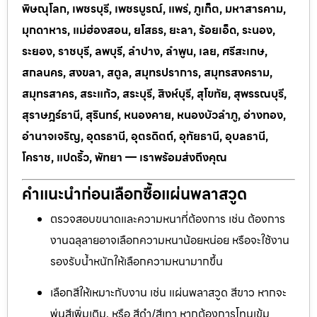
พิษณุโลก, เพชรบุรี, เพชรบูรณ์, แพร่, ภูเก็ต, มหาสารคาม,
มุกดาหาร, แม่ฮ่องสอน, ยโสธร, ยะลา, ร้อยเอ็ด, ระนอง,
ระยอง, ราชบุรี, ลพบุรี, ลำปาง, ลำพูน, เลย, ศรีสะเกษ,
สกลนคร, สงขลา, สตูล, สมุทรปราการ, สมุทรสงคราม,
สมุทรสาคร, สระแก้ว, สระบุรี, สิงห์บุรี, สุโขทัย, สุพรรณบุรี,
สุราษฎร์ธานี, สุรินทร์, หนองคาย, หนองบัวลำภู, อ่างทอง,
อำนาจเจริญ, อุดรธานี, อุตรดิตถ์, อุทัยธานี, อุบลธานี,
โคราช, แปดริ้ว, พัทยา — เราพร้อมส่งถึงคุณ
คำแนะนำก่อนเลือกซื้อแผ่นพลาสวูด
ตรวจสอบขนาดและความหนาที่ต้องการ เช่น ต้องการ
งานฉลุลายอาจเลือกความหนาน้อยหน่อย หรือจะใช้งาน
รองรับน้ำหนักให้เลือกความหนามากขึ้น
เลือกสีให้เหมาะกับงาน เช่น แผ่นพลาสวูด สีขาว หากจะ
พ่นสีเพิ่มเติม, หรือ สีดำ/สีเทา หากต้องการโทนเข้ม