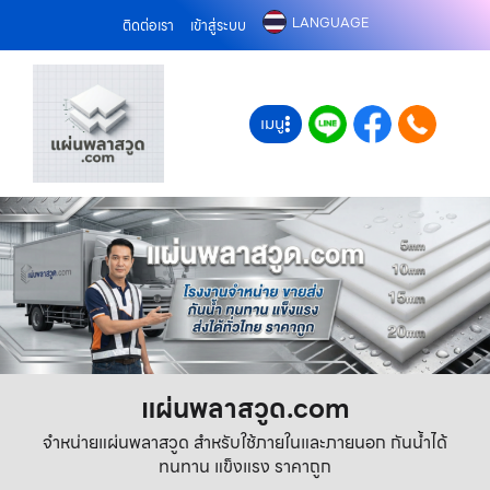
LANGUAGE
ติดต่อเรา
เข้าสู่ระบบ
เมนู
แผ่นพลาสวูด.com
จำหน่ายแผ่นพลาสวูด สำหรับใช้ภายในและภายนอก กันน้ำได้
ทนทาน แข็งแรง ราคาถูก