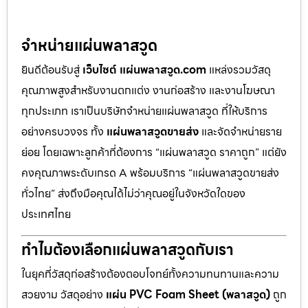
จำหน่ายแผ่นพลาสวูด
ยินดีต้อนรับสู่
เว็บไซต์ แผ่นพลาสวูด.com
แหล่งรวมวัสดุ
คุณภาพสูงสำหรับงานตกแต่ง งานก่อสร้าง และงานโฆษณา
ทุกประเภท เราเป็นบริษัทจำหน่ายแผ่นพลาสวูด ที่ให้บริการ
อย่างครบวงจร ทั้ง
แผ่นพลาสวูดขายส่ง
และจัดจำหน่ายราย
ย่อย โดยเฉพาะลูกค้าที่ต้องการ “แผ่นพลาสวูด ราคาถูก” แต่ยัง
คงคุณภาพระดับเกรด A พร้อมบริการ “แผ่นพลาสวูดขายส่ง
ทั่วไทย” ส่งถึงมือคุณได้ไม่ว่าคุณอยู่ในจังหวัดใดของ
ประเทศไทย
ทำไมต้องเลือกแผ่นพลาสวูดกับเรา
ในยุคที่วัสดุก่อสร้างต้องตอบโจทย์ทั้งความทนทานและความ
สวยงาม วัสดุอย่าง
แผ่น PVC Foam Sheet (พลาสวูด)
ถูก