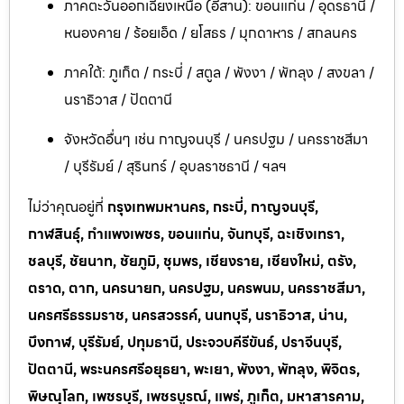
ภาคตะวันออกเฉียงเหนือ (อีสาน): ขอนแก่น / อุดรธานี /
หนองคาย / ร้อยเอ็ด / ยโสธร / มุกดาหาร / สกลนคร
ภาคใต้: ภูเก็ต / กระบี่ / สตูล / พังงา / พัทลุง / สงขลา /
นราธิวาส / ปัตตานี
จังหวัดอื่นๆ เช่น กาญจนบุรี / นครปฐม / นครราชสีมา
/ บุรีรัมย์ / สุรินทร์ / อุบลราชธานี / ฯลฯ
ไม่ว่าคุณอยู่ที่
กรุงเทพมหานคร, กระบี่, กาญจนบุรี,
กาฬสินธุ์, กำแพงเพชร, ขอนแก่น, จันทบุรี, ฉะเชิงเทรา,
ชลบุรี, ชัยนาท, ชัยภูมิ, ชุมพร, เชียงราย, เชียงใหม่, ตรัง,
ตราด, ตาก, นครนายก, นครปฐม, นครพนม, นครราชสีมา,
นครศรีธรรมราช, นครสวรรค์, นนทบุรี, นราธิวาส, น่าน,
บึงกาฬ, บุรีรัมย์, ปทุมธานี, ประจวบคีรีขันธ์, ปราจีนบุรี,
ปัตตานี, พระนครศรีอยุธยา, พะเยา, พังงา, พัทลุง, พิจิตร,
พิษณุโลก, เพชรบุรี, เพชรบูรณ์, แพร่, ภูเก็ต, มหาสารคาม,