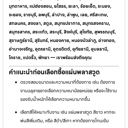
มุกดาหาร, แม่ฮ่องสอน, ยโสธร, ยะลา, ร้อยเอ็ด, ระนอง,
ระยอง, ราชบุรี, ลพบุรี, ลำปาง, ลำพูน, เลย, ศรีสะเกษ,
สกลนคร, สงขลา, สตูล, สมุทรปราการ, สมุทรสงคราม,
สมุทรสาคร, สระแก้ว, สระบุรี, สิงห์บุรี, สุโขทัย, สุพรรณบุรี,
สุราษฎร์ธานี, สุรินทร์, หนองคาย, หนองบัวลำภู, อ่างทอง,
อำนาจเจริญ, อุดรธานี, อุตรดิตถ์, อุทัยธานี, อุบลธานี,
โคราช, แปดริ้ว, พัทยา — เราพร้อมส่งถึงคุณ
คำแนะนำก่อนเลือกซื้อแผ่นพลาสวูด
ตรวจสอบขนาดและความหนาที่ต้องการ เช่น ต้องการ
งานฉลุลายอาจเลือกความหนาน้อยหน่อย หรือจะใช้งาน
รองรับน้ำหนักให้เลือกความหนามากขึ้น
เลือกสีให้เหมาะกับงาน เช่น แผ่นพลาสวูด สีขาว หากจะ
พ่นสีเพิ่มเติม, หรือ สีดำ/สีเทา หากต้องการโทนเข้ม