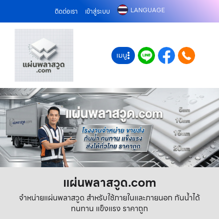
LANGUAGE
ติดต่อเรา
เข้าสู่ระบบ
เมนู
แผ่นพลาสวูด.com
จำหน่ายแผ่นพลาสวูด สำหรับใช้ภายในและภายนอก กันน้ำได้
ทนทาน แข็งแรง ราคาถูก