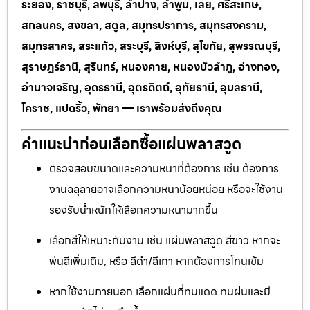
ระยอง, ราชบุรี, ลพบุรี, ลำปาง, ลำพูน, เลย, ศรีสะเกษ,
สกลนคร, สงขลา, สตูล, สมุทรปราการ, สมุทรสงคราม,
สมุทรสาคร, สระแก้ว, สระบุรี, สิงห์บุรี, สุโขทัย, สุพรรณบุรี,
สุราษฎร์ธานี, สุรินทร์, หนองคาย, หนองบัวลำภู, อ่างทอง,
อำนาจเจริญ, อุดรธานี, อุตรดิตถ์, อุทัยธานี, อุบลธานี,
โคราช, แปดริ้ว, พัทยา — เราพร้อมส่งถึงคุณ
คำแนะนำก่อนเลือกซื้อแผ่นพลาสวูด
ตรวจสอบขนาดและความหนาที่ต้องการ เช่น ต้องการ
งานฉลุลายอาจเลือกความหนาน้อยหน่อย หรือจะใช้งาน
รองรับน้ำหนักให้เลือกความหนามากขึ้น
เลือกสีให้เหมาะกับงาน เช่น แผ่นพลาสวูด สีขาว หากจะ
พ่นสีเพิ่มเติม, หรือ สีดำ/สีเทา หากต้องการโทนเข้ม
หากใช้งานภายนอก เลือกแผ่นที่ทนแดด ทนฝนและมี