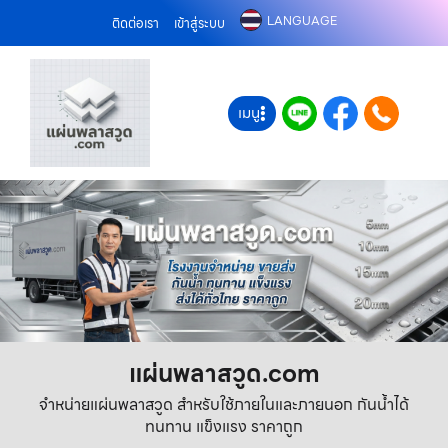
LANGUAGE
ติดต่อเรา
เข้าสู่ระบบ
เมนู
แผ่นพลาสวูด.com
จำหน่ายแผ่นพลาสวูด สำหรับใช้ภายในและภายนอก กันน้ำได้
ทนทาน แข็งแรง ราคาถูก