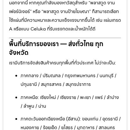
นอกจากนี้ หากคุณกำลังมองหาวัสดุสำหรับ “พลาสวูด งาน
เฟอร์นิเจอร์” หรือ “พลาสวูด งานป้ายโฆษณา” ก็สามารถเลือก
ใช้แผ่นที่มีความหนาและความแข็งแรงมากขึ้นได้ เช่น แผ่นเกรด
A หรือแบบ Celuka ที่รับแรงกดและน้ำหนักได้ดี
พื้นที่บริการของเรา — ส่งทั่วไทย ทุก
จังหวัด
เรามีบริการจัดส่งสินค้าครบทุกพื้นที่ทั่วประเทศ ไม่ว่าจะเป็น:
ภาคกลาง / ปริมณฑล / กรุงเทพมหานคร / นนทบุรี /
ปทุมธานี / สมุทรสาคร / สมุทรปราการ
ภาคเหนือ: เชียงใหม่ / เชียงราย / พะเยา / แพร่ / ลำปาง
/ ลำพูน / น่าน
ภาคตะวันออกเฉียงเหนือ (อีสาน): ขอนแก่น / อุดรธานี /
หนองคาย / ร้อยเอ็ด / ยโสธร / มุกดาหาร / สกลนคร