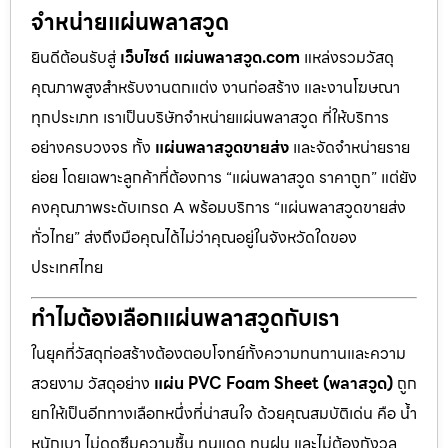
จำหน่ายแผ่นพลาสวูด
ยินดีต้อนรับสู่
เว็บไซต์ แผ่นพลาสวูด.com
แหล่งรวมวัสดุ
คุณภาพสูงสำหรับงานตกแต่ง งานก่อสร้าง และงานโฆษณา
ทุกประเภท เราเป็นบริษัทจำหน่ายแผ่นพลาสวูด ที่ให้บริการ
อย่างครบวงจร ทั้ง
แผ่นพลาสวูดขายส่ง
และจัดจำหน่ายราย
ย่อย โดยเฉพาะลูกค้าที่ต้องการ “แผ่นพลาสวูด ราคาถูก” แต่ยัง
คงคุณภาพระดับเกรด A พร้อมบริการ “แผ่นพลาสวูดขายส่ง
ทั่วไทย” ส่งถึงมือคุณได้ไม่ว่าคุณอยู่ในจังหวัดใดของ
ประเทศไทย
ทำไมต้องเลือกแผ่นพลาสวูดกับเรา
ในยุคที่วัสดุก่อสร้างต้องตอบโจทย์ทั้งความทนทานและความ
สวยงาม วัสดุอย่าง
แผ่น PVC Foam Sheet (พลาสวูด)
ถูก
ยกให้เป็นอีกทางเลือกหนึ่งที่น่าสนใจ ด้วยคุณสมบัติเด่น คือ น้ำ
หนักเบา ไม่ดูดซึมความชื้น ทนแดด ทนฝน และไม่ต้องกังวล