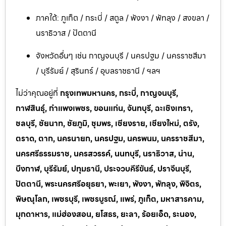
ภาคใต้: ภูเก็ต / กระบี่ / สตูล / พังงา / พัทลุง / สงขลา /
นราธิวาส / ปัตตานี
จังหวัดอื่นๆ เช่น กาญจนบุรี / นครปฐม / นครราชสีมา
/ บุรีรัมย์ / สุรินทร์ / อุบลราชธานี / ฯลฯ
ไม่ว่าคุณอยู่ที่
กรุงเทพมหานคร, กระบี่, กาญจนบุรี,
กาฬสินธุ์, กำแพงเพชร, ขอนแก่น, จันทบุรี, ฉะเชิงเทรา,
ชลบุรี, ชัยนาท, ชัยภูมิ, ชุมพร, เชียงราย, เชียงใหม่, ตรัง,
ตราด, ตาก, นครนายก, นครปฐม, นครพนม, นครราชสีมา,
นครศรีธรรมราช, นครสวรรค์, นนทบุรี, นราธิวาส, น่าน,
บึงกาฬ, บุรีรัมย์, ปทุมธานี, ประจวบคีรีขันธ์, ปราจีนบุรี,
ปัตตานี, พระนครศรีอยุธยา, พะเยา, พังงา, พัทลุง, พิจิตร,
พิษณุโลก, เพชรบุรี, เพชรบูรณ์, แพร่, ภูเก็ต, มหาสารคาม,
มุกดาหาร, แม่ฮ่องสอน, ยโสธร, ยะลา, ร้อยเอ็ด, ระนอง,