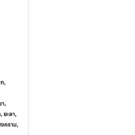
าท,
ยา,
ร, ยะลา,
รสงคราม,