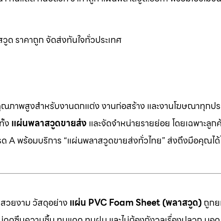
วูด ราคาถูก จัดส่งทันใจทั่วประเทศ
คุณภาพสูงสำหรับงานตกแต่ง งานก่อสร้าง และงานโฆษณาทุกประ
ทั้ง
แผ่นพลาสวูดขายส่ง
และจัดจำหน่ายรายย่อย โดยเฉพาะลูกค้า
 A พร้อมบริการ “แผ่นพลาสวูดขายส่งทั่วไทย” ส่งถึงมือคุณได้ไ
มสวยงาม วัสดุอย่าง
แผ่น PVC Foam Sheet (พลาสวูด)
ถูกยก
 ไม่ดูดซึมความชื้น ทนแดด ทนฝน และไม่ต้องกังวลเรื่องปลวก มอด ห