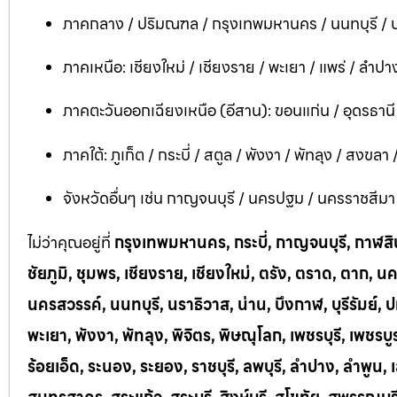
ภาคกลาง / ปริมณฑล / กรุงเทพมหานคร / นนทบุรี / ป
ภาคเหนือ: เชียงใหม่ / เชียงราย / พะเยา / แพร่ / ลำปาง
ภาคตะวันออกเฉียงเหนือ (อีสาน): ขอนแก่น / อุดรธาน
ภาคใต้: ภูเก็ต / กระบี่ / สตูล / พังงา / พัทลุง / สงขลา
จังหวัดอื่นๆ เช่น กาญจนบุรี / นครปฐม / นครราชสีมา / บ
ไม่ว่าคุณอยู่ที่
กรุงเทพมหานคร, กระบี่, กาญจนบุรี, กาฬสินธ
ชัยภูมิ, ชุมพร, เชียงราย, เชียงใหม่, ตรัง, ตราด, ต
นครสวรรค์, นนทบุรี, นราธิวาส, น่าน, บึงกาฬ, บุรีรัมย์, ป
พะเยา, พังงา, พัทลุง, พิจิตร, พิษณุโลก, เพชรบุรี, เพชร
ร้อยเอ็ด, ระนอง, ระยอง, ราชบุรี, ลพบุรี, ลำปาง, ลำพู