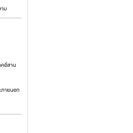
งาม
าคอีสาน
ละภายนอก