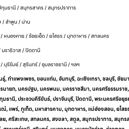
ทุมธานี / สมุทรสาคร / สมุทรปราการ
 / ลำพูน / น่าน
ี / หนองคาย / ร้อยเอ็ด / ยโสธร / มุกดาหาร / สกลนคร
 / นราธิวาส / ปัตตานี
ุรีรัมย์ / สุรินทร์ / อุบลราชธานี / ฯลฯ
ุ์, กำแพงเพชร, ขอนแก่น, จันทบุรี, ฉะเชิงเทรา, ชลบุรี, ชัยน
าก, นครนายก, นครปฐม, นครพนม, นครราชสีมา, นครศรีธรรมราช,
ทุมธานี, ประจวบคีรีขันธ์, ปราจีนบุรี, ปัตตานี, พระนครศรีอยุธ
บูรณ์, แพร่, ภูเก็ต, มหาสารคาม, มุกดาหาร, แม่ฮ่องสอน, ยโสธ
น, เลย, ศรีสะเกษ, สกลนคร, สงขลา, สตูล, สมุทรปราการ, สมุท