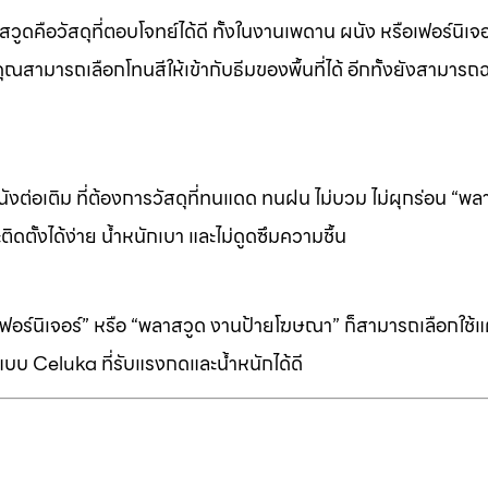
ดคือวัสดุที่ตอบโจทย์ได้ดี ทั้งในงานเพดาน ผนัง หรือเฟอร์นิเจอร
ุณสามารถเลือกโทนสีให้เข้ากับธีมของพื้นที่ได้ อีกทั้งยังสามารถ
ต่อเติม ที่ต้องการวัสดุที่ทนแดด ทนฝน ไม่บวม ไม่ผุกร่อน “พล
ิดตั้งได้ง่าย น้ำหนักเบา และไม่ดูดซึมความชื้น
ร์นิเจอร์” หรือ “พลาสวูด งานป้ายโฆษณา” ก็สามารถเลือกใช้แผ่
บบ Celuka ที่รับแรงกดและน้ำหนักได้ดี