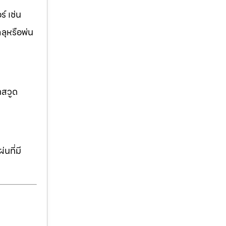
์ เช่น
ฉลุหรือพ่น
าสวูด
นที่มี