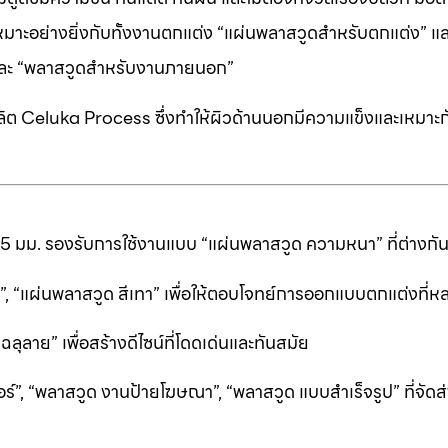
หมาะอย่างยิ่งกับทั้งงานตกแต่ง “แผ่นพลาสวูดสำหรับตกแต่ง” แ
” และ “พลาสวูดสำหรับงานภายนอก”
ต Celuka Process ซึ่งทำให้ผิวด้านนอกมีความแข็งและเหมาะก
25 มม. รองรับการใช้งานแบบ “แผ่นพลาสวูด ความหนา” ที่ต่างก
ีดำ”, “แผ่นพลาสวูด สีเทา” เพื่อให้ตอบโจทย์การออกแบบตกแต่งที
ลาย” เพื่อสร้างดีไซน์ที่โดดเด่นและทันสมัย
ร์”, “พลาสวูด งานป้ายโฆษณา”, “พลาสวูด แบบสำเร็จรูป” ที่จัดส่