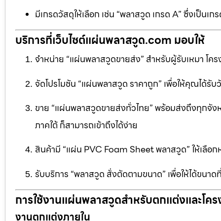
มีเกรดวัสดุให้เลือก เช่น “พลาสวูด เกรด A” ซึ่งเ
บริการที่เว็บไซต์แผ่นพลาสวูด.com มอบให้
จำหน่าย “แผ่นพลาสวูดขายส่ง” สำหรับผู้รับเหมา โครง
จัดโปรโมชัน “แผ่นพลาสวูด ราคาถูก” เพื่อให้คุณได้รับว
ขาย “แผ่นพลาสวูดขายส่งทั่วไทย” พร้อมส่งถึงทุกจัง
ภาคใต้ ก็สามารถเข้าถึงได้ง่าย
สินค้ามี “แผ่น PVC Foam Sheet พลาสวูด” ให้เล
รับบริการ “พลาสวูด สั่งตัดตามขนาด” เพื่อให้ได้ขนาด
การใช้งานแผ่นพลาสวูดสำหรับตกแต่งและโคร
งานตกแต่งภายใน