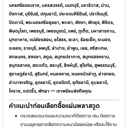
นครศรีธรรมราช, นครสวรรค์, นนทบุรี, นราธิวาส, น่าน,
บึงกาฬ, บุรีรัมย์, ปทุมธานี, ประจวบคีรีขันธ์, ปราจีนบุรี,
ปัตตานี, พระนครศรีอยุธยา, พะเยา, พังงา, พัทลุง, พิจิตร,
พิษณุโลก, เพชรบุรี, เพชรบูรณ์, แพร่, ภูเก็ต, มหาสารคาม,
มุกดาหาร, แม่ฮ่องสอน, ยโสธร, ยะลา, ร้อยเอ็ด, ระนอง,
ระยอง, ราชบุรี, ลพบุรี, ลำปาง, ลำพูน, เลย, ศรีสะเกษ,
สกลนคร, สงขลา, สตูล, สมุทรปราการ, สมุทรสงคราม,
สมุทรสาคร, สระแก้ว, สระบุรี, สิงห์บุรี, สุโขทัย, สุพรรณบุรี,
สุราษฎร์ธานี, สุรินทร์, หนองคาย, หนองบัวลำภู, อ่างทอง,
อำนาจเจริญ, อุดรธานี, อุตรดิตถ์, อุทัยธานี, อุบลธานี,
โคราช, แปดริ้ว, พัทยา — เราพร้อมส่งถึงคุณ
คำแนะนำก่อนเลือกซื้อแผ่นพลาสวูด
ตรวจสอบขนาดและความหนาที่ต้องการ เช่น ต้องการ
งานฉลุลายอาจเลือกความหนาน้อยหน่อย หรือจะใช้งาน