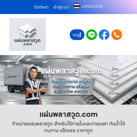
LANGUAGE
ติดต่อเรา
เข้าสู่ระบบ
เมนู
แผ่นพลาสวูด.com
จำหน่ายแผ่นพลาสวูด สำหรับใช้ภายในและภายนอก กันน้ำได้
ทนทาน แข็งแรง ราคาถูก