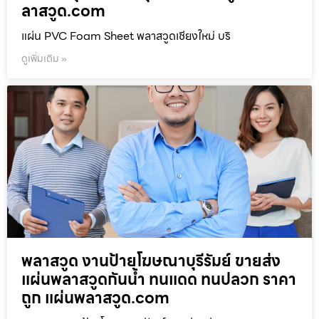
ลาสวูด.com
แผ่น PVC Foam Sheet พลาสวูดเชียงใหม่ บริ
ดูเพิ่มเติม »
พลาสวูด งานป้ายโฆษณาบุรีรัมย์ ขายส่ง
แผ่นพลาสวูดกันน้ำ ทนแดด ทนปลวก ราคา
ถูก แผ่นพลาสวูด.com