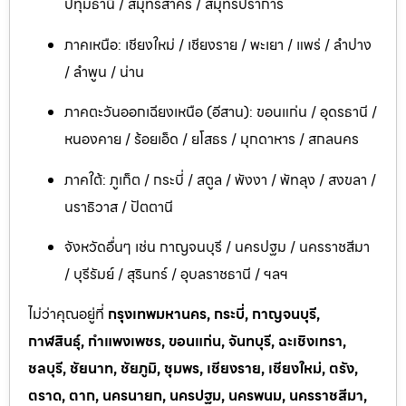
ปทุมธานี / สมุทรสาคร / สมุทรปราการ
ภาคเหนือ: เชียงใหม่ / เชียงราย / พะเยา / แพร่ / ลำปาง
/ ลำพูน / น่าน
ภาคตะวันออกเฉียงเหนือ (อีสาน): ขอนแก่น / อุดรธานี /
หนองคาย / ร้อยเอ็ด / ยโสธร / มุกดาหาร / สกลนคร
ภาคใต้: ภูเก็ต / กระบี่ / สตูล / พังงา / พัทลุง / สงขลา /
นราธิวาส / ปัตตานี
จังหวัดอื่นๆ เช่น กาญจนบุรี / นครปฐม / นครราชสีมา
/ บุรีรัมย์ / สุรินทร์ / อุบลราชธานี / ฯลฯ
ไม่ว่าคุณอยู่ที่
กรุงเทพมหานคร, กระบี่, กาญจนบุรี,
กาฬสินธุ์, กำแพงเพชร, ขอนแก่น, จันทบุรี, ฉะเชิงเทรา,
ชลบุรี, ชัยนาท, ชัยภูมิ, ชุมพร, เชียงราย, เชียงใหม่, ตรัง,
ตราด, ตาก, นครนายก, นครปฐม, นครพนม, นครราชสีมา,