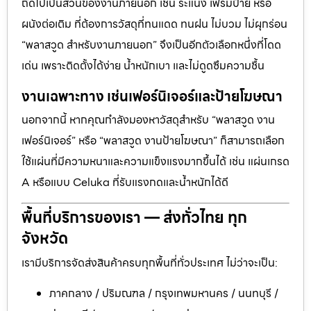
ถัดไปเป็นส่วนของงานภายนอก เช่น ระแนง เฟรมป้าย หรือ
ผนังต่อเติม ที่ต้องการวัสดุที่ทนแดด ทนฝน ไม่บวม ไม่ผุกร่อน
“พลาสวูด สำหรับงานภายนอก” จึงเป็นอีกตัวเลือกหนึ่งที่โดด
เด่น เพราะติดตั้งได้ง่าย น้ำหนักเบา และไม่ดูดซึมความชื้น
งานเฉพาะทาง เช่นเฟอร์นิเจอร์และป้ายโฆษณา
นอกจากนี้ หากคุณกำลังมองหาวัสดุสำหรับ “พลาสวูด งาน
เฟอร์นิเจอร์” หรือ “พลาสวูด งานป้ายโฆษณา” ก็สามารถเลือก
ใช้แผ่นที่มีความหนาและความแข็งแรงมากขึ้นได้ เช่น แผ่นเกรด
A หรือแบบ Celuka ที่รับแรงกดและน้ำหนักได้ดี
พื้นที่บริการของเรา — ส่งทั่วไทย ทุก
จังหวัด
เรามีบริการจัดส่งสินค้าครบทุกพื้นที่ทั่วประเทศ ไม่ว่าจะเป็น:
ภาคกลาง / ปริมณฑล / กรุงเทพมหานคร / นนทบุรี /