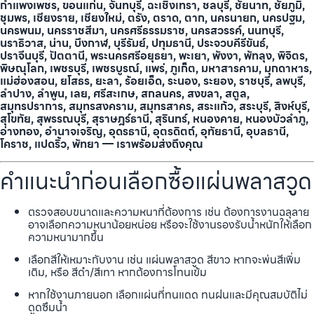
กำแพงเพชร, ขอนแก่น, จันทบุรี, ฉะเชิงเทรา, ชลบุรี, ชัยนาท, ชัยภูมิ,
ชุมพร, เชียงราย, เชียงใหม่, ตรัง, ตราด, ตาก, นครนายก, นครปฐม,
นครพนม, นครราชสีมา, นครศรีธรรมราช, นครสวรรค์, นนทบุรี,
นราธิวาส, น่าน, บึงกาฬ, บุรีรัมย์, ปทุมธานี, ประจวบคีรีขันธ์,
ปราจีนบุรี, ปัตตานี, พระนครศรีอยุธยา, พะเยา, พังงา, พัทลุง, พิจิตร,
พิษณุโลก, เพชรบุรี, เพชรบูรณ์, แพร่, ภูเก็ต, มหาสารคาม, มุกดาหาร,
แม่ฮ่องสอน, ยโสธร, ยะลา, ร้อยเอ็ด, ระนอง, ระยอง, ราชบุรี, ลพบุรี,
ลำปาง, ลำพูน, เลย, ศรีสะเกษ, สกลนคร, สงขลา, สตูล,
สมุทรปราการ, สมุทรสงคราม, สมุทรสาคร, สระแก้ว, สระบุรี, สิงห์บุรี,
สุโขทัย, สุพรรณบุรี, สุราษฎร์ธานี, สุรินทร์, หนองคาย, หนองบัวลำภู,
อ่างทอง, อำนาจเจริญ, อุดรธานี, อุตรดิตถ์, อุทัยธานี, อุบลธานี,
โคราช, แปดริ้ว, พัทยา — เราพร้อมส่งถึงคุณ
คำแนะนำก่อนเลือกซื้อแผ่นพลาสวูด
ตรวจสอบขนาดและความหนาที่ต้องการ เช่น ต้องการงานฉลุลาย
อาจเลือกความหนาน้อยหน่อย หรือจะใช้งานรองรับน้ำหนักให้เลือก
ความหนามากขึ้น
เลือกสีให้เหมาะกับงาน เช่น แผ่นพลาสวูด สีขาว หากจะพ่นสีเพิ่ม
เติม, หรือ สีดำ/สีเทา หากต้องการโทนเข้ม
หากใช้งานภายนอก เลือกแผ่นที่ทนแดด ทนฝนและมีคุณสมบัติไม่
ดูดซึมน้ำ