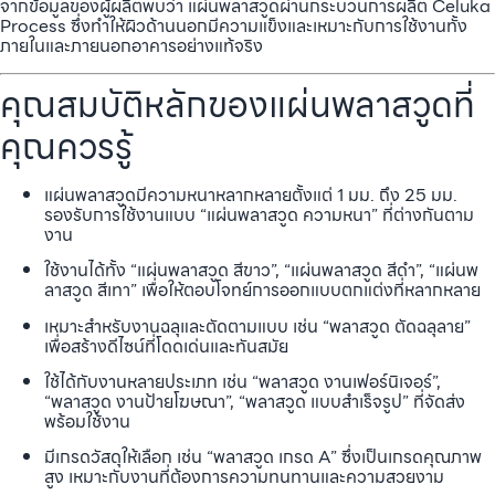
จากข้อมูลของผู้ผลิตพบว่า แผ่นพลาสวูดผ่านกระบวนการผลิต Celuka
Process ซึ่งทำให้ผิวด้านนอกมีความแข็งและเหมาะกับการใช้งานทั้ง
ภายในและภายนอกอาคารอย่างแท้จริง
คุณสมบัติหลักของแผ่นพลาสวูดที่
คุณควรรู้
แผ่นพลาสวูดมีความหนาหลากหลายตั้งแต่ 1 มม. ถึง 25 มม.
รองรับการใช้งานแบบ “แผ่นพลาสวูด ความหนา” ที่ต่างกันตาม
งาน
ใช้งานได้ทั้ง “แผ่นพลาสวูด สีขาว”, “แผ่นพลาสวูด สีดำ”, “แผ่นพ
ลาสวูด สีเทา” เพื่อให้ตอบโจทย์การออกแบบตกแต่งที่หลากหลาย
เหมาะสำหรับงานฉลุและตัดตามแบบ เช่น “พลาสวูด ตัดฉลุลาย”
เพื่อสร้างดีไซน์ที่โดดเด่นและทันสมัย
ใช้ได้กับงานหลายประเภท เช่น “พลาสวูด งานเฟอร์นิเจอร์”,
“พลาสวูด งานป้ายโฆษณา”, “พลาสวูด แบบสำเร็จรูป” ที่จัดส่ง
พร้อมใช้งาน
มีเกรดวัสดุให้เลือก เช่น “พลาสวูด เกรด A” ซึ่งเป็นเกรดคุณภาพ
สูง เหมาะกับงานที่ต้องการความทนทานและความสวยงาม