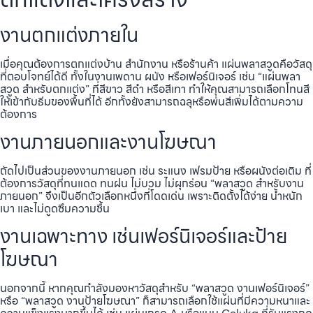
งานตกแต่งภายใน
เมื่อคุณต้องการตกแต่งบ้าน สำนักงาน หรือร้านค้า แผ่นพลาสวูดคือวัสดุ
ที่ตอบโจทย์ได้ดี ทั้งในงานเพดาน ผนัง หรือเฟอร์นิเจอร์ เช่น “แผ่นพลา
สวูด สำหรับตกแต่ง” ที่สีขาว สีดำ หรือสีเทา ทำให้คุณสามารถเลือกโทนสี
ให้เข้ากับธีมของพื้นที่ได้ อีกทั้งยังสามารถฉลุหรือพ่นสีเพิ่มได้ตามความ
ต้องการ
งานภายนอกและงานโฆษณา
ถัดไปเป็นส่วนของงานภายนอก เช่น ระแนง เฟรมป้าย หรือผนังต่อเติม ที่
ต้องการวัสดุที่ทนแดด ทนฝน ไม่บวม ไม่ผุกร่อน “พลาสวูด สำหรับงาน
ภายนอก” จึงเป็นอีกตัวเลือกหนึ่งที่โดดเด่น เพราะติดตั้งได้ง่าย น้ำหนัก
เบา และไม่ดูดซึมความชื้น
งานเฉพาะทาง เช่นเฟอร์นิเจอร์และป้าย
โฆษณา
นอกจากนี้ หากคุณกำลังมองหาวัสดุสำหรับ “พลาสวูด งานเฟอร์นิเจอร์”
หรือ “พลาสวูด งานป้ายโฆษณา” ก็สามารถเลือกใช้แผ่นที่มีความหนาและ