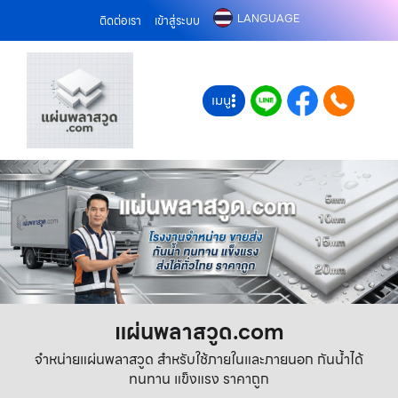
LANGUAGE
ติดต่อเรา
เข้าสู่ระบบ
เมนู
แผ่นพลาสวูด.com
จำหน่ายแผ่นพลาสวูด สำหรับใช้ภายในและภายนอก กันน้ำได้
ทนทาน แข็งแรง ราคาถูก