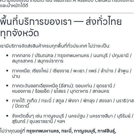
ความแข็งแรงมากขึ้นได้ เช่น แผ่นเกรด A หรือแบบ Celuka ที่รับแรงกด
และน้ำหนักได้ดี
พื้นที่บริการของเรา — ส่งทั่วไทย
ทุกจังหวัด
เรามีบริการจัดส่งสินค้าครบทุกพื้นที่ทั่วประเทศ ไม่ว่าจะเป็น:
ภาคกลาง / ปริมณฑล / กรุงเทพมหานคร / นนทบุรี / ปทุมธานี /
สมุทรสาคร / สมุทรปราการ
ภาคเหนือ: เชียงใหม่ / เชียงราย / พะเยา / แพร่ / ลำปาง / ลำพูน /
น่าน
ภาคตะวันออกเฉียงเหนือ (อีสาน): ขอนแก่น / อุดรธานี /
หนองคาย / ร้อยเอ็ด / ยโสธร / มุกดาหาร / สกลนคร
ภาคใต้: ภูเก็ต / กระบี่ / สตูล / พังงา / พัทลุง / สงขลา / นราธิวาส
/ ปัตตานี
จังหวัดอื่นๆ เช่น กาญจนบุรี / นครปฐม / นครราชสีมา / บุรีรัมย์ /
สุรินทร์ / อุบลราชธานี / ฯลฯ
ไม่ว่าคุณอยู่ที่
กรุงเทพมหานคร, กระบี่, กาญจนบุรี, กาฬสินธุ์,