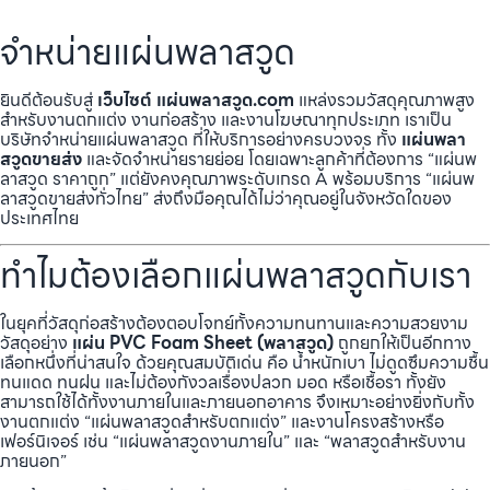
จำหน่ายแผ่นพลาสวูด
ยินดีต้อนรับสู่
เว็บไซต์ แผ่นพลาสวูด.com
แหล่งรวมวัสดุคุณภาพสูง
สำหรับงานตกแต่ง งานก่อสร้าง และงานโฆษณาทุกประเภท เราเป็น
บริษัทจำหน่ายแผ่นพลาสวูด ที่ให้บริการอย่างครบวงจร ทั้ง
แผ่นพลา
สวูดขายส่ง
และจัดจำหน่ายรายย่อย โดยเฉพาะลูกค้าที่ต้องการ “แผ่นพ
ลาสวูด ราคาถูก” แต่ยังคงคุณภาพระดับเกรด A พร้อมบริการ “แผ่นพ
ลาสวูดขายส่งทั่วไทย” ส่งถึงมือคุณได้ไม่ว่าคุณอยู่ในจังหวัดใดของ
ประเทศไทย
ทำไมต้องเลือกแผ่นพลาสวูดกับเรา
ในยุคที่วัสดุก่อสร้างต้องตอบโจทย์ทั้งความทนทานและความสวยงาม
วัสดุอย่าง
แผ่น PVC Foam Sheet (พลาสวูด)
ถูกยกให้เป็นอีกทาง
เลือกหนึ่งที่น่าสนใจ ด้วยคุณสมบัติเด่น คือ น้ำหนักเบา ไม่ดูดซึมความชื้น
ทนแดด ทนฝน และไม่ต้องกังวลเรื่องปลวก มอด หรือเชื้อรา ทั้งยัง
สามารถใช้ได้ทั้งงานภายในและภายนอกอาคาร จึงเหมาะอย่างยิ่งกับทั้ง
งานตกแต่ง “แผ่นพลาสวูดสำหรับตกแต่ง” และงานโครงสร้างหรือ
เฟอร์นิเจอร์ เช่น “แผ่นพลาสวูดงานภายใน” และ “พลาสวูดสำหรับงาน
ภายนอก”