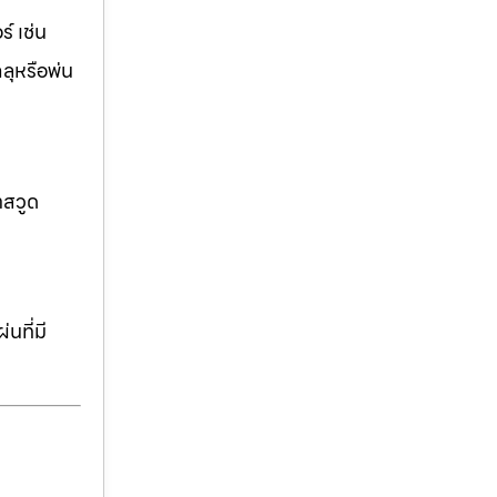
์ เช่น
ฉลุหรือพ่น
าสวูด
นที่มี