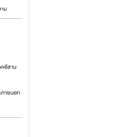
งาม
าคอีสาน
ละภายนอก