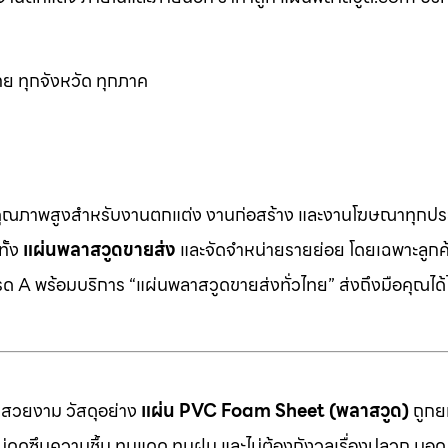
ย ทุกจังหวัด ทุกภาค
คุณภาพสูงสำหรับงานตกแต่ง งานก่อสร้าง และงานโฆษณาทุกประ
ทั้ง
แผ่นพลาสวูดขายส่ง
และจัดจำหน่ายรายย่อย โดยเฉพาะลูกค้า
 A พร้อมบริการ “แผ่นพลาสวูดขายส่งทั่วไทย” ส่งถึงมือคุณได้ไ
มสวยงาม วัสดุอย่าง
แผ่น PVC Foam Sheet (พลาสวูด)
ถูกยก
 ไม่ดูดซึมความชื้น ทนแดด ทนฝน และไม่ต้องกังวลเรื่องปลวก มอด ห