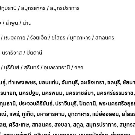
ทุมธานี / สมุทรสาคร / สมุทรปราการ
 / ลำพูน / น่าน
ี / หนองคาย / ร้อยเอ็ด / ยโสธร / มุกดาหาร / สกลนคร
 / นราธิวาส / ปัตตานี
ุรีรัมย์ / สุรินทร์ / อุบลราชธานี / ฯลฯ
ุ์, กำแพงเพชร, ขอนแก่น, จันทบุรี, ฉะเชิงเทรา, ชลบุรี, ชัยน
าก, นครนายก, นครปฐม, นครพนม, นครราชสีมา, นครศรีธรรมราช,
ทุมธานี, ประจวบคีรีขันธ์, ปราจีนบุรี, ปัตตานี, พระนครศรีอยุธ
บูรณ์, แพร่, ภูเก็ต, มหาสารคาม, มุกดาหาร, แม่ฮ่องสอน, ยโสธ
น, เลย, ศรีสะเกษ, สกลนคร, สงขลา, สตูล, สมุทรปราการ, สมุท