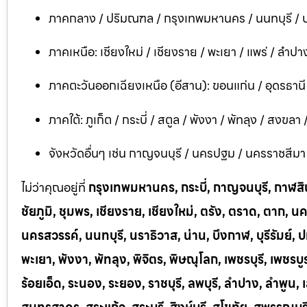
ภาคกลาง / ปริมณฑล / กรุงเทพมหานคร / นนทบุรี / ป
ภาคเหนือ: เชียงใหม่ / เชียงราย / พะเยา / แพร่ / ลำปาง
ภาคตะวันออกเฉียงเหนือ (อีสาน): ขอนแก่น / อุดรธาน
ภาคใต้: ภูเก็ต / กระบี่ / สตูล / พังงา / พัทลุง / สงขลา
จังหวัดอื่นๆ เช่น กาญจนบุรี / นครปฐม / นครราชสีมา / บ
ไม่ว่าคุณอยู่ที่
กรุงเทพมหานคร, กระบี่, กาญจนบุรี, กาฬสินธ
ชัยภูมิ, ชุมพร, เชียงราย, เชียงใหม่, ตรัง, ตราด, ต
นครสวรรค์, นนทบุรี, นราธิวาส, น่าน, บึงกาฬ, บุรีรัมย์, ป
พะเยา, พังงา, พัทลุง, พิจิตร, พิษณุโลก, เพชรบุรี, เพชร
ร้อยเอ็ด, ระนอง, ระยอง, ราชบุรี, ลพบุรี, ลำปาง, ลำพู