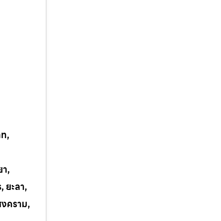
าท,
ยา,
ร, ยะลา,
รสงคราม,