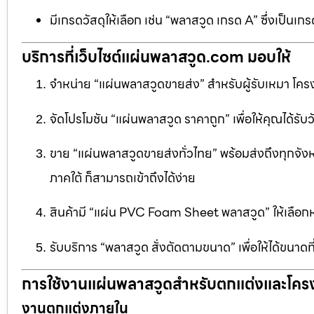
มีเกรดวัสดุให้เลือก เช่น “พลาสวูด เกรด A” ซึ่งเ
บริการที่เว็บไซต์แผ่นพลาสวูด.com มอบให้
จำหน่าย “แผ่นพลาสวูดขายส่ง” สำหรับผู้รับเหมา โครง
จัดโปรโมชัน “แผ่นพลาสวูด ราคาถูก” เพื่อให้คุณได้รับว
ขาย “แผ่นพลาสวูดขายส่งทั่วไทย” พร้อมส่งถึงทุกจัง
ภาคใต้ ก็สามารถเข้าถึงได้ง่าย
สินค้ามี “แผ่น PVC Foam Sheet พลาสวูด” ให้เล
รับบริการ “พลาสวูด สั่งตัดตามขนาด” เพื่อให้ได้ขนาด
การใช้งานแผ่นพลาสวูดสำหรับตกแต่งและโคร
งานตกแต่งภายใน