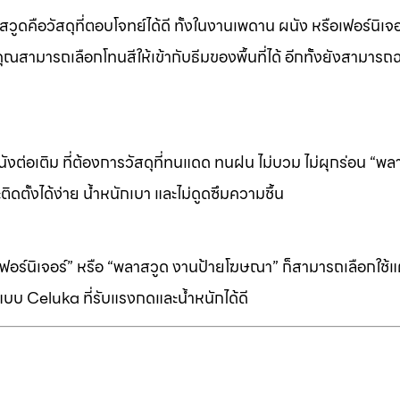
ดคือวัสดุที่ตอบโจทย์ได้ดี ทั้งในงานเพดาน ผนัง หรือเฟอร์นิเจอร
ุณสามารถเลือกโทนสีให้เข้ากับธีมของพื้นที่ได้ อีกทั้งยังสามารถ
ต่อเติม ที่ต้องการวัสดุที่ทนแดด ทนฝน ไม่บวม ไม่ผุกร่อน “พล
ิดตั้งได้ง่าย น้ำหนักเบา และไม่ดูดซึมความชื้น
ร์นิเจอร์” หรือ “พลาสวูด งานป้ายโฆษณา” ก็สามารถเลือกใช้แผ่
บบ Celuka ที่รับแรงกดและน้ำหนักได้ดี