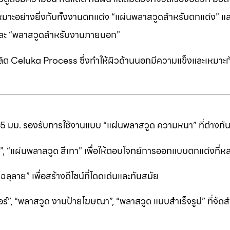
หมาะอย่างยิ่งกับทั้งงานตกแต่ง “แผ่นพลาสวูดสำหรับตกแต่ง” แ
” และ “พลาสวูดสำหรับงานภายนอก”
ต Celuka Process ซึ่งทำให้ผิวด้านนอกมีความแข็งและเหมาะก
25 มม. รองรับการใช้งานแบบ “แผ่นพลาสวูด ความหนา” ที่ต่างก
ีดำ”, “แผ่นพลาสวูด สีเทา” เพื่อให้ตอบโจทย์การออกแบบตกแต่งที
ลาย” เพื่อสร้างดีไซน์ที่โดดเด่นและทันสมัย
ร์”, “พลาสวูด งานป้ายโฆษณา”, “พลาสวูด แบบสำเร็จรูป” ที่จัดส่