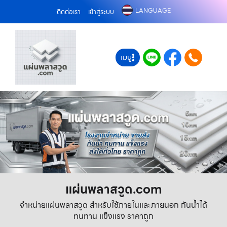
LANGUAGE
ติดต่อเรา
เข้าสู่ระบบ
เมนู
แผ่นพลาสวูด.com
จำหน่ายแผ่นพลาสวูด สำหรับใช้ภายในและภายนอก กันน้ำได้
ทนทาน แข็งแรง ราคาถูก