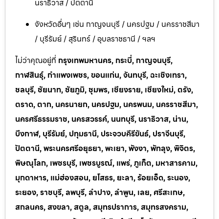
นราธิวาส / ปัตตานี
จังหวัดอื่นๆ เช่น กาญจนบุรี / นครปฐม / นครราชสีมา
/ บุรีรัมย์ / สุรินทร์ / อุบลราชธานี / ฯลฯ
ไม่ว่าคุณอยู่ที่
กรุงเทพมหานคร, กระบี่, กาญจนบุรี,
กาฬสินธุ์, กำแพงเพชร, ขอนแก่น, จันทบุรี, ฉะเชิงเทรา,
ชลบุรี, ชัยนาท, ชัยภูมิ, ชุมพร, เชียงราย, เชียงใหม่, ตรัง,
ตราด, ตาก, นครนายก, นครปฐม, นครพนม, นครราชสีมา,
นครศรีธรรมราช, นครสวรรค์, นนทบุรี, นราธิวาส, น่าน,
บึงกาฬ, บุรีรัมย์, ปทุมธานี, ประจวบคีรีขันธ์, ปราจีนบุรี,
ปัตตานี, พระนครศรีอยุธยา, พะเยา, พังงา, พัทลุง, พิจิตร,
พิษณุโลก, เพชรบุรี, เพชรบูรณ์, แพร่, ภูเก็ต, มหาสารคาม,
มุกดาหาร, แม่ฮ่องสอน, ยโสธร, ยะลา, ร้อยเอ็ด, ระนอง,
ระยอง, ราชบุรี, ลพบุรี, ลำปาง, ลำพูน, เลย, ศรีสะเกษ,
สกลนคร, สงขลา, สตูล, สมุทรปราการ, สมุทรสงคราม,