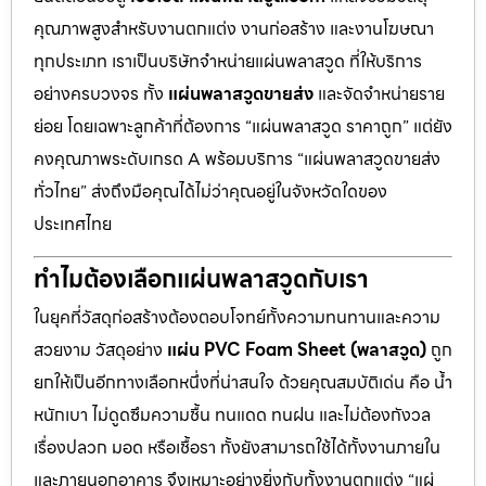
คุณภาพสูงสำหรับงานตกแต่ง งานก่อสร้าง และงานโฆษณา
ทุกประเภท เราเป็นบริษัทจำหน่ายแผ่นพลาสวูด ที่ให้บริการ
อย่างครบวงจร ทั้ง
แผ่นพลาสวูดขายส่ง
และจัดจำหน่ายราย
ย่อย โดยเฉพาะลูกค้าที่ต้องการ “แผ่นพลาสวูด ราคาถูก” แต่ยัง
คงคุณภาพระดับเกรด A พร้อมบริการ “แผ่นพลาสวูดขายส่ง
ทั่วไทย” ส่งถึงมือคุณได้ไม่ว่าคุณอยู่ในจังหวัดใดของ
ประเทศไทย
ทำไมต้องเลือกแผ่นพลาสวูดกับเรา
ในยุคที่วัสดุก่อสร้างต้องตอบโจทย์ทั้งความทนทานและความ
สวยงาม วัสดุอย่าง
แผ่น PVC Foam Sheet (พลาสวูด)
ถูก
ยกให้เป็นอีกทางเลือกหนึ่งที่น่าสนใจ ด้วยคุณสมบัติเด่น คือ น้ำ
หนักเบา ไม่ดูดซึมความชื้น ทนแดด ทนฝน และไม่ต้องกังวล
เรื่องปลวก มอด หรือเชื้อรา ทั้งยังสามารถใช้ได้ทั้งงานภายใน
และภายนอกอาคาร จึงเหมาะอย่างยิ่งกับทั้งงานตกแต่ง “แผ่