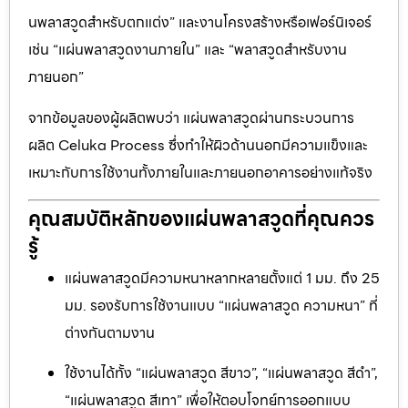
นพลาสวูดสำหรับตกแต่ง” และงานโครงสร้างหรือเฟอร์นิเจอร์
เช่น “แผ่นพลาสวูดงานภายใน” และ “พลาสวูดสำหรับงาน
ภายนอก”
จากข้อมูลของผู้ผลิตพบว่า แผ่นพลาสวูดผ่านกระบวนการ
ผลิต Celuka Process ซึ่งทำให้ผิวด้านนอกมีความแข็งและ
เหมาะกับการใช้งานทั้งภายในและภายนอกอาคารอย่างแท้จริง
คุณสมบัติหลักของแผ่นพลาสวูดที่คุณควร
รู้
แผ่นพลาสวูดมีความหนาหลากหลายตั้งแต่ 1 มม. ถึง 25
มม. รองรับการใช้งานแบบ “แผ่นพลาสวูด ความหนา” ที่
ต่างกันตามงาน
ใช้งานได้ทั้ง “แผ่นพลาสวูด สีขาว”, “แผ่นพลาสวูด สีดำ”,
“แผ่นพลาสวูด สีเทา” เพื่อให้ตอบโจทย์การออกแบบ