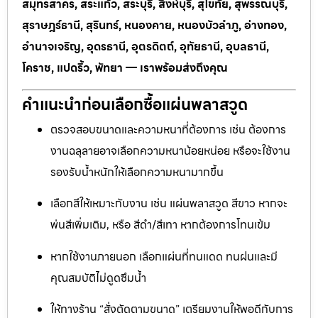
สมุทรสาคร, สระแก้ว, สระบุรี, สิงห์บุรี, สุโขทัย, สุพรรณบุรี,
สุราษฎร์ธานี, สุรินทร์, หนองคาย, หนองบัวลำภู, อ่างทอง,
อำนาจเจริญ, อุดรธานี, อุตรดิตถ์, อุทัยธานี, อุบลธานี,
โคราช, แปดริ้ว, พัทยา — เราพร้อมส่งถึงคุณ
คำแนะนำก่อนเลือกซื้อแผ่นพลาสวูด
ตรวจสอบขนาดและความหนาที่ต้องการ เช่น ต้องการ
งานฉลุลายอาจเลือกความหนาน้อยหน่อย หรือจะใช้งาน
รองรับน้ำหนักให้เลือกความหนามากขึ้น
เลือกสีให้เหมาะกับงาน เช่น แผ่นพลาสวูด สีขาว หากจะ
พ่นสีเพิ่มเติม, หรือ สีดำ/สีเทา หากต้องการโทนเข้ม
หากใช้งานภายนอก เลือกแผ่นที่ทนแดด ทนฝนและมี
คุณสมบัติไม่ดูดซึมน้ำ
ให้ทางร้าน “สั่งตัดตามขนาด” เตรียมงานให้พอดีกับการ