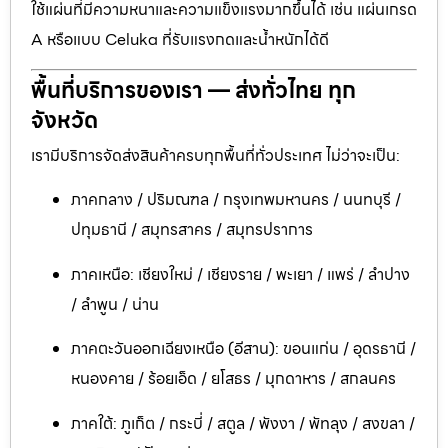
ใช้แผ่นที่มีความหนาและความแข็งแรงมากขึ้นได้ เช่น แผ่นเกรด
A หรือแบบ Celuka ที่รับแรงกดและน้ำหนักได้ดี
พื้นที่บริการของเรา — ส่งทั่วไทย ทุก
จังหวัด
เรามีบริการจัดส่งสินค้าครบทุกพื้นที่ทั่วประเทศ ไม่ว่าจะเป็น:
ภาคกลาง / ปริมณฑล / กรุงเทพมหานคร / นนทบุรี /
ปทุมธานี / สมุทรสาคร / สมุทรปราการ
ภาคเหนือ: เชียงใหม่ / เชียงราย / พะเยา / แพร่ / ลำปาง
/ ลำพูน / น่าน
ภาคตะวันออกเฉียงเหนือ (อีสาน): ขอนแก่น / อุดรธานี /
หนองคาย / ร้อยเอ็ด / ยโสธร / มุกดาหาร / สกลนคร
ภาคใต้: ภูเก็ต / กระบี่ / สตูล / พังงา / พัทลุง / สงขลา /