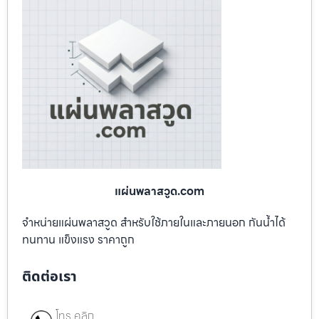
แผ่นพลาสวูด.com
จำหน่ายแผ่นพลาสวูด สำหรับใช้ภายในและภายนอก กันน้ำได้
ทนทาน แข็งแรง ราคาถูก
ติดต่อเรา
โทร คลิก