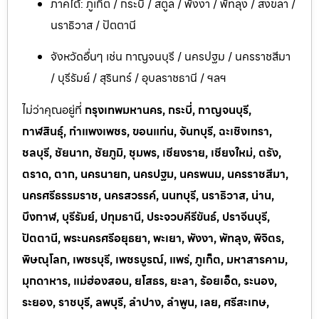
ภาคใต้: ภูเก็ต / กระบี่ / สตูล / พังงา / พัทลุง / สงขลา /
นราธิวาส / ปัตตานี
จังหวัดอื่นๆ เช่น กาญจนบุรี / นครปฐม / นครราชสีมา
/ บุรีรัมย์ / สุรินทร์ / อุบลราชธานี / ฯลฯ
ไม่ว่าคุณอยู่ที่
กรุงเทพมหานคร, กระบี่, กาญจนบุรี,
กาฬสินธุ์, กำแพงเพชร, ขอนแก่น, จันทบุรี, ฉะเชิงเทรา,
ชลบุรี, ชัยนาท, ชัยภูมิ, ชุมพร, เชียงราย, เชียงใหม่, ตรัง,
ตราด, ตาก, นครนายก, นครปฐม, นครพนม, นครราชสีมา,
นครศรีธรรมราช, นครสวรรค์, นนทบุรี, นราธิวาส, น่าน,
บึงกาฬ, บุรีรัมย์, ปทุมธานี, ประจวบคีรีขันธ์, ปราจีนบุรี,
ปัตตานี, พระนครศรีอยุธยา, พะเยา, พังงา, พัทลุง, พิจิตร,
พิษณุโลก, เพชรบุรี, เพชรบูรณ์, แพร่, ภูเก็ต, มหาสารคาม,
มุกดาหาร, แม่ฮ่องสอน, ยโสธร, ยะลา, ร้อยเอ็ด, ระนอง,
ระยอง, ราชบุรี, ลพบุรี, ลำปาง, ลำพูน, เลย, ศรีสะเกษ,