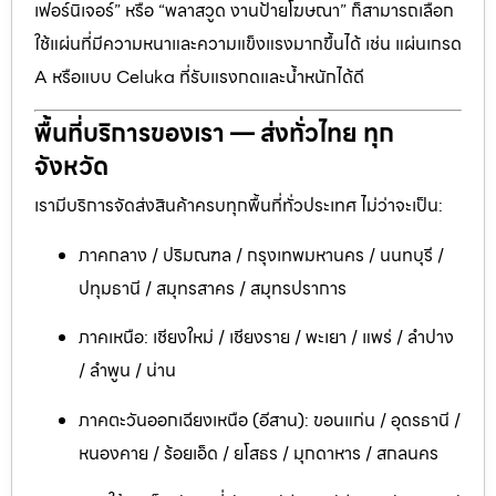
เฟอร์นิเจอร์” หรือ “พลาสวูด งานป้ายโฆษณา” ก็สามารถเลือก
ใช้แผ่นที่มีความหนาและความแข็งแรงมากขึ้นได้ เช่น แผ่นเกรด
A หรือแบบ Celuka ที่รับแรงกดและน้ำหนักได้ดี
พื้นที่บริการของเรา — ส่งทั่วไทย ทุก
จังหวัด
เรามีบริการจัดส่งสินค้าครบทุกพื้นที่ทั่วประเทศ ไม่ว่าจะเป็น:
ภาคกลาง / ปริมณฑล / กรุงเทพมหานคร / นนทบุรี /
ปทุมธานี / สมุทรสาคร / สมุทรปราการ
ภาคเหนือ: เชียงใหม่ / เชียงราย / พะเยา / แพร่ / ลำปาง
/ ลำพูน / น่าน
ภาคตะวันออกเฉียงเหนือ (อีสาน): ขอนแก่น / อุดรธานี /
หนองคาย / ร้อยเอ็ด / ยโสธร / มุกดาหาร / สกลนคร