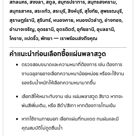
สกลนคร, สงขลา, สตูล, สมุทรปราการ, สมุทรสงคราม,
สมุทรสาคร, สระแก้ว, สระบุรี, สิงห์บุรี, สุโขทัย, สุพรรณบุรี,
สุราษฎร์ธานี, สุรินทร์, หนองคาย, หนองบัวลำภู, อ่างทอง,
อำนาจเจริญ, อุดรธานี, อุตรดิตถ์, อุทัยธานี, อุบลธานี,
โคราช, แปดริ้ว, พัทยา — เราพร้อมส่งถึงคุณ
คำแนะนำก่อนเลือกซื้อแผ่นพลาสวูด
ตรวจสอบขนาดและความหนาที่ต้องการ เช่น ต้องการ
งานฉลุลายอาจเลือกความหนาน้อยหน่อย หรือจะใช้งาน
รองรับน้ำหนักให้เลือกความหนามากขึ้น
เลือกสีให้เหมาะกับงาน เช่น แผ่นพลาสวูด สีขาว หากจะ
พ่นสีเพิ่มเติม, หรือ สีดำ/สีเทา หากต้องการโทนเข้ม
หากใช้งานภายนอก เลือกแผ่นที่ทนแดด ทนฝนและมี
คุณสมบัติไม่ดูดซึมน้ำ