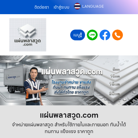
LANGUAGE
ติดต่อเรา
เข้าสู่ระบบ
เมนู
แผ่นพลาสวูด.com
จำหน่ายแผ่นพลาสวูด สำหรับใช้ภายในและภายนอก กันน้ำได้
ทนทาน แข็งแรง ราคาถูก