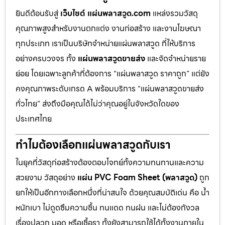
ยินดีต้อนรับสู่
เว็บไซต์ แผ่นพลาสวูด.com
แหล่งรวมวัสดุ
คุณภาพสูงสำหรับงานตกแต่ง งานก่อสร้าง และงานโฆษณา
ทุกประเภท เราเป็นบริษัทจำหน่ายแผ่นพลาสวูด ที่ให้บริการ
อย่างครบวงจร ทั้ง
แผ่นพลาสวูดขายส่ง
และจัดจำหน่ายราย
ย่อย โดยเฉพาะลูกค้าที่ต้องการ “แผ่นพลาสวูด ราคาถูก” แต่ยัง
คงคุณภาพระดับเกรด A พร้อมบริการ “แผ่นพลาสวูดขายส่ง
ทั่วไทย” ส่งถึงมือคุณได้ไม่ว่าคุณอยู่ในจังหวัดใดของ
ประเทศไทย
ทำไมต้องเลือกแผ่นพลาสวูดกับเรา
ในยุคที่วัสดุก่อสร้างต้องตอบโจทย์ทั้งความทนทานและความ
สวยงาม วัสดุอย่าง
แผ่น PVC Foam Sheet (พลาสวูด)
ถูก
ยกให้เป็นอีกทางเลือกหนึ่งที่น่าสนใจ ด้วยคุณสมบัติเด่น คือ น้ำ
หนักเบา ไม่ดูดซึมความชื้น ทนแดด ทนฝน และไม่ต้องกังวล
เรื่องปลวก มอด หรือเชื้อรา ทั้งยังสามารถใช้ได้ทั้งงานภายใน