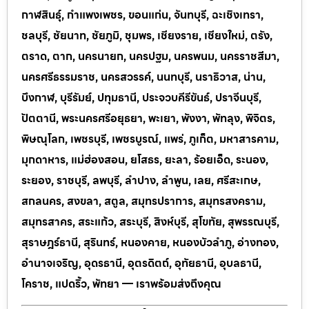
กาฬสินธุ์, กำแพงเพชร, ขอนแก่น, จันทบุรี, ฉะเชิงเทรา,
ชลบุรี, ชัยนาท, ชัยภูมิ, ชุมพร, เชียงราย, เชียงใหม่, ตรัง,
ตราด, ตาก, นครนายก, นครปฐม, นครพนม, นครราชสีมา,
นครศรีธรรมราช, นครสวรรค์, นนทบุรี, นราธิวาส, น่าน,
บึงกาฬ, บุรีรัมย์, ปทุมธานี, ประจวบคีรีขันธ์, ปราจีนบุรี,
ปัตตานี, พระนครศรีอยุธยา, พะเยา, พังงา, พัทลุง, พิจิตร,
พิษณุโลก, เพชรบุรี, เพชรบูรณ์, แพร่, ภูเก็ต, มหาสารคาม,
มุกดาหาร, แม่ฮ่องสอน, ยโสธร, ยะลา, ร้อยเอ็ด, ระนอง,
ระยอง, ราชบุรี, ลพบุรี, ลำปาง, ลำพูน, เลย, ศรีสะเกษ,
สกลนคร, สงขลา, สตูล, สมุทรปราการ, สมุทรสงคราม,
สมุทรสาคร, สระแก้ว, สระบุรี, สิงห์บุรี, สุโขทัย, สุพรรณบุรี,
สุราษฎร์ธานี, สุรินทร์, หนองคาย, หนองบัวลำภู, อ่างทอง,
อำนาจเจริญ, อุดรธานี, อุตรดิตถ์, อุทัยธานี, อุบลธานี,
โคราช, แปดริ้ว, พัทยา — เราพร้อมส่งถึงคุณ