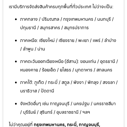
เรามีบริการจัดส่งสินค้าครบทุกพื้นที่ทั่วประเทศ ไม่ว่าจะเป็น:
ภาคกลาง / ปริมณฑล / กรุงเทพมหานคร / นนทบุรี /
ปทุมธานี / สมุทรสาคร / สมุทรปราการ
ภาคเหนือ: เชียงใหม่ / เชียงราย / พะเยา / แพร่ / ลำปาง
/ ลำพูน / น่าน
ภาคตะวันออกเฉียงเหนือ (อีสาน): ขอนแก่น / อุดรธานี /
หนองคาย / ร้อยเอ็ด / ยโสธร / มุกดาหาร / สกลนคร
ภาคใต้: ภูเก็ต / กระบี่ / สตูล / พังงา / พัทลุง / สงขลา /
นราธิวาส / ปัตตานี
จังหวัดอื่นๆ เช่น กาญจนบุรี / นครปฐม / นครราชสีมา
/ บุรีรัมย์ / สุรินทร์ / อุบลราชธานี / ฯลฯ
ไม่ว่าคุณอยู่ที่
กรุงเทพมหานคร, กระบี่, กาญจนบุรี,