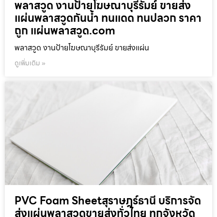
พลาสวูด งานป้ายโฆษณาบุรีรัมย์ ขายส่ง
แผ่นพลาสวูดกันน้ำ ทนแดด ทนปลวก ราคา
ถูก แผ่นพลาสวูด.com
พลาสวูด งานป้ายโฆษณาบุรีรัมย์ ขายส่งแผ่น
ดูเพิ่มเติม »
PVC Foam Sheetสุราษฎร์ธานี บริการจัด
ส่งแผ่นพลาสวูดขายส่งทั่วไทย ทุกจังหวัด