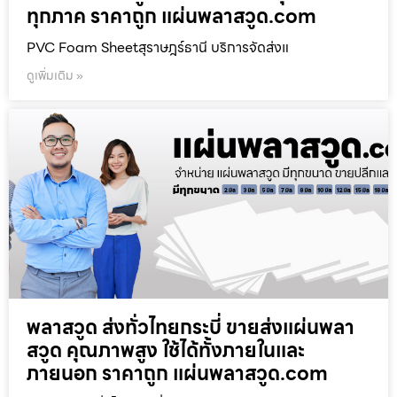
ทุกภาค ราคาถูก แผ่นพลาสวูด.com
PVC Foam Sheetสุราษฎร์ธานี บริการจัดส่งแ
ดูเพิ่มเติม »
พลาสวูด ส่งทั่วไทยกระบี่ ขายส่งแผ่นพลา
สวูด คุณภาพสูง ใช้ได้ทั้งภายในและ
ภายนอก ราคาถูก แผ่นพลาสวูด.com