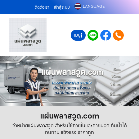
LANGUAGE
ติดต่อเรา
เข้าสู่ระบบ
เมนู
แผ่นพลาสวูด.com
จำหน่ายแผ่นพลาสวูด สำหรับใช้ภายในและภายนอก กันน้ำได้
ทนทาน แข็งแรง ราคาถูก