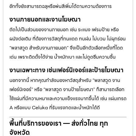
อีกทั้งยังสามารถฉลุหรือพ่นสีเพิ่มได้ตามความต้องการ
งานภายนอกและงานโฆษณา
ถัดไปเป็นส่วนของงานภายนอก เช่น ระแนง เฟรมป้าย หรือ
ผนังต่อเติม ที่ต้องการวัสดุที่ทนแดด ทนฝน ไม่บวม ไม่ผุกร่อน
“พลาสวูด สำหรับงานภายนอก” จึงเป็นอีกตัวเลือกหนึ่งที่โดด
เด่น เพราะติดตั้งได้ง่าย น้ำหนักเบา และไม่ดูดซึมความชื้น
งานเฉพาะทาง เช่นเฟอร์นิเจอร์และป้ายโฆษณา
นอกจากนี้ หากคุณกำลังมองหาวัสดุสำหรับ “พลาสวูด งาน
เฟอร์นิเจอร์” หรือ “พลาสวูด งานป้ายโฆษณา” ก็สามารถเลือก
ใช้แผ่นที่มีความหนาและความแข็งแรงมากขึ้นได้ เช่น แผ่นเกรด
A หรือแบบ Celuka ที่รับแรงกดและน้ำหนักได้ดี
พื้นที่บริการของเรา — ส่งทั่วไทย ทุก
จังหวัด